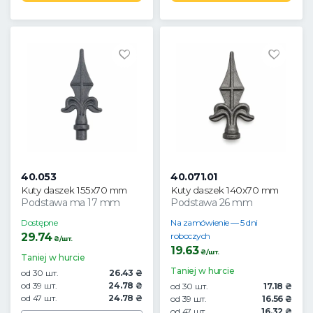
40.053
40.071.01
Kuty daszek 155x70 mm
Kuty daszek 140x70 mm
Podstawa ma 17 mm
Podstawa 26 mm
Dostępne
Na zamówienie — 5 dni
29.74
roboczych
₴/шт.
19.63
₴/шт.
Taniej w hurcie
Taniej w hurcie
od 30 шт.
26.43 ₴
od 39 шт.
24.78 ₴
od 30 шт.
17.18 ₴
od 47 шт.
24.78 ₴
od 39 шт.
16.56 ₴
od 47 шт.
16.32 ₴