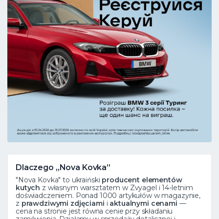
Dlaczego „Nova Kovka”
"Nova Kovka" to ukraiński
producent elementów
kutych
z własnym warsztatem w Zvyagel i 14-letnim
doświadczeniem. Ponad 1000 artykułów w magazynie,
z
prawdziwymi zdjęciami
i
aktualnymi cenami
—
cena na stronie jest równa cenie przy składaniu
zamówienia. Działamy w sprzedaży detalicznej i