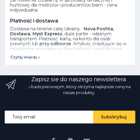
hurtowej: dla mistrzów i producentów bram - cena
indywidualna.
Płatność i dostawa
Dostawa na terenie całej Ukrainy -
Nova Poshta,
Dostawa, Myst Express
; duże partie - własnym
transportem. Płatność: kartą, na konto dla osób
prawnych lub
przy odbiorze
. Artykuły znajdujące się w
magazynie wysyłamy w dniu płatności, produkcja na
zamówienie trwa 5 dni roboczych.
Czytaj więcej ↓
Zobacz też
Elementy kute
·
Rozety
·
Liście
·
Cały katalog
Zapisz sie do naszego newslettera
Często zadawane pytania
...i badz pierwszym, ktory otrzyma najlepsze ceny na
Jak zamówić?
Dodaj produkt do koszyka lub zadzwoń
nasze produkty
☎ 068 700 10 13 - menadżer potwierdzi dostępność.
Czy istnieje sprzedaż hurtowa?
Tak, ceny hurtowe od
producenta z rabatem ilościowym.
Jaki rodzaj
dostawy?
przez Nova Poshta i inne usługi na terenie
Email address
całej Ukrainy; na stanie - w dniu płatności.
Czy zdjęcia i
Subskrybuj
ceny są prawdziwe?
Tak, zdjęcia są prawdziwe, ceny są
aktualne codziennie.