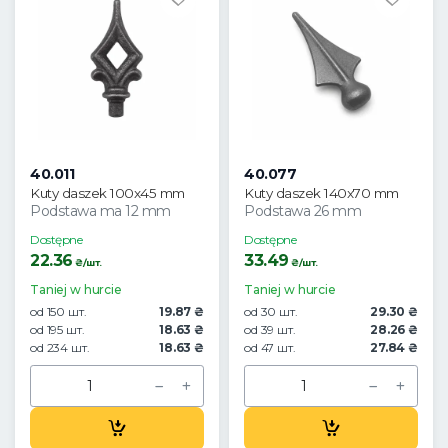
40.011
40.077
Kuty daszek 100x45 mm
Kuty daszek 140x70 mm
Podstawa ma 12 mm
Podstawa 26 mm
Dostępne
Dostępne
22.36
33.49
₴/шт.
₴/шт.
Taniej w hurcie
Taniej w hurcie
od 150 шт.
19.87 ₴
od 30 шт.
29.30 ₴
od 195 шт.
18.63 ₴
od 39 шт.
28.26 ₴
od 234 шт.
18.63 ₴
od 47 шт.
27.84 ₴