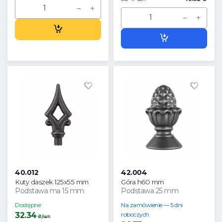
40.012
42.004
Kuty daszek 125x55 mm
Góra h60 mm
Podstawa ma 15 mm
Podstawa 25 mm
Dostępne
Na zamówienie — 5 dni
32.34
roboczych
₴/шт.