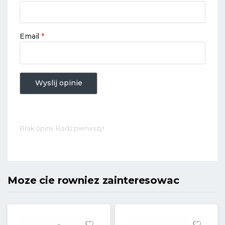
Email
*
Wyslij opinie
Brak opinii. Badz pierwszy!
Moze cie rowniez zainteresowac