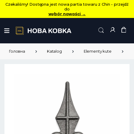
Czekaliśmy! Dostępna jest nowa partia towaru z Chin - przejdź
do
wybór nowości
→
Головна
Katalog
Elementy kute