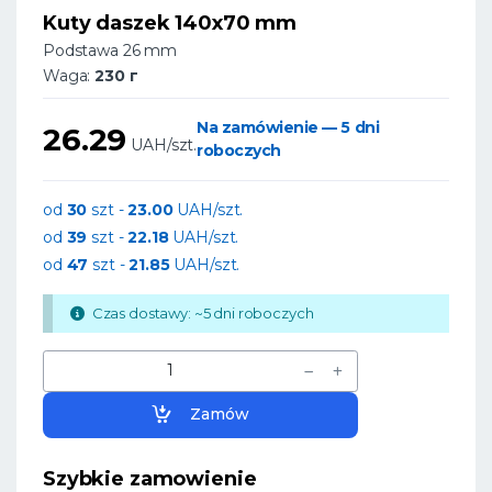
Kuty daszek 140x70 mm
Podstawa 26 mm
Waga:
230 г
Na zamówienie — 5 dni
26.29
UAH/szt.
roboczych
od
30
szt -
23.00
UAH/szt.
od
39
szt -
22.18
UAH/szt.
od
47
szt -
21.85
UAH/szt.
Czas dostawy: ~5 dni roboczych
Zamów
Szybkie zamowienie