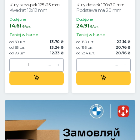
Kuty szczupak 125x25 mm
Kuty daszek 130x70 mm
Kwadrat 12x12 mm
Podstawa ma 20 mm
Dostępne
Dostępne
14.61
24.91
₴/шт.
₴/шт.
Taniej w hurcie
Taniej w hurcie
od 50 шт.
13.70 ₴
od 150 шт.
22.14 ₴
od 65 шт.
13.24 ₴
od 195 шт.
20.76 ₴
od 78 шт.
12.33 ₴
od 234 шт.
20.76 ₴