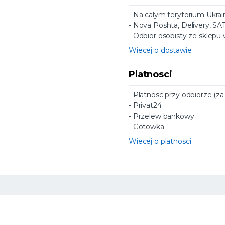
- Na calym terytorium Ukrai
- Nova Poshta, Delivery, SA
- Odbior osobisty ze sklepu
Wiecej o dostawie
Platnosci
- Platnosc przy odbiorze (z
- Privat24
- Przelew bankowy
- Gotowka
Wiecej o platnosci