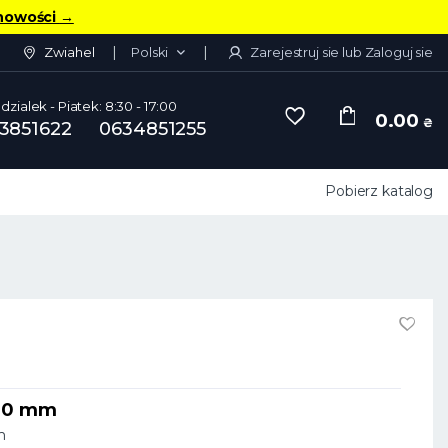
nowości
→
Zwiahel
Polski
Zarejestruj sie lub Zaloguj sie
dzialek - Piatek: 8:30 - 17:00
0.00
₴
3851622
0634851255
Pobierz katalog
1
x20 mm
m