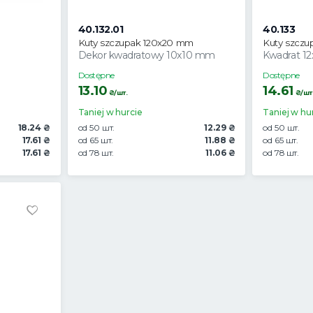
40.132.01
40.133
Kuty szczupak 120x20 mm
Kuty szczu
Dekor kwadratowy 10x10 mm
Kwadrat 1
Dostępne
Dostępne
13.10
14.61
₴/шт.
₴/шт
Taniej w hurcie
Taniej w hu
18.24 ₴
od 50 шт.
12.29 ₴
od 50 шт.
17.61 ₴
od 65 шт.
11.88 ₴
od 65 шт.
17.61 ₴
od 78 шт.
11.06 ₴
od 78 шт.