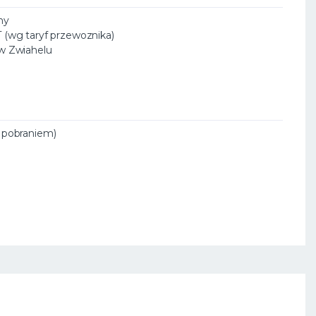
ny
T (wg taryf przewoznika)
 w Zwiahelu
a pobraniem)