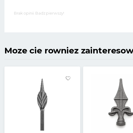
Brak opinii. Badz pierwszy!
Moze cie rowniez zaintereso