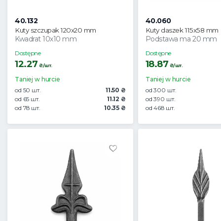
40.132
40.060
Kuty szczupak 120x20 mm
Kuty daszek 115x58 mm
Kwadrat 10x10 mm
Podstawa ma 20 mm
Dostępne
Dostępne
12.27
18.87
₴/шт.
₴/шт.
Taniej w hurcie
Taniej w hurcie
od 50 шт.
11.50 ₴
od 300 шт.
od 65 шт.
11.12 ₴
od 390 шт.
od 78 шт.
10.35 ₴
od 468 шт.