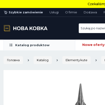
Czekaliśmy
Szybkie zamówienie
Usługi
O firmie
Dostawa
Szukaj po nazwie
Nowe oferty
Katalog produktow
Головна
Katalog
Elementy kute