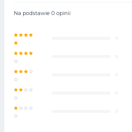
Na podstawie 0 opinii
0
0
0
0
0