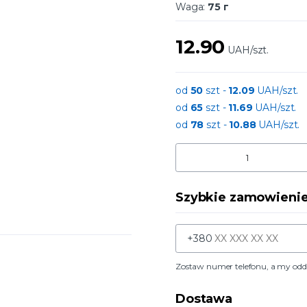
Waga:
75 г
12.90
UAH/szt.
od
50
szt -
12.09
UAH/szt.
od
65
szt -
11.69
UAH/szt.
od
78
szt -
10.88
UAH/szt.
Szybkie zamowieni
+380
Zostaw numer telefonu, a my od
Dostawa