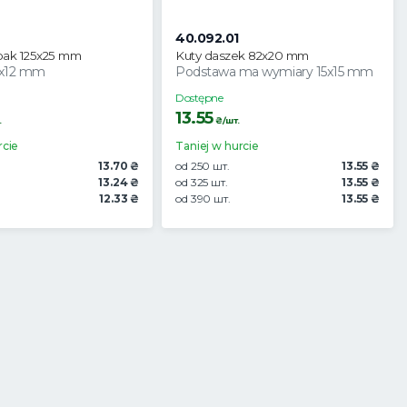
40.092.01
pak 125x25 mm
Kuty daszek 82x20 mm
2x12 mm
Podstawa ma wymiary 15x15 mm
Dostępne
13.55
.
₴/шт.
rcie
Taniej w hurcie
13.70 ₴
od 250 шт.
13.55 ₴
13.24 ₴
od 325 шт.
13.55 ₴
12.33 ₴
od 390 шт.
13.55 ₴