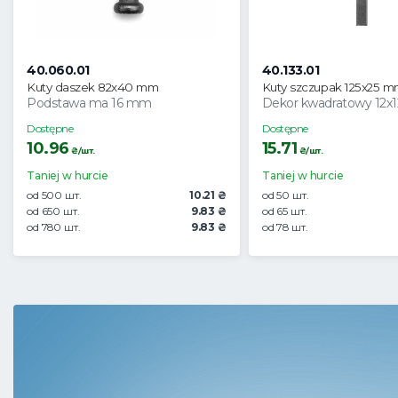
40.060.01
40.133.01
Kuty daszek 82x40 mm
Kuty szczupak 125x25 
Podstawa ma 16 mm
Dekor kwadratowy 12
Dostępne
Dostępne
10.96
15.71
₴/шт.
₴/шт.
Taniej w hurcie
Taniej w hurcie
od 500 шт.
10.21 ₴
od 50 шт.
od 650 шт.
9.83 ₴
od 65 шт.
od 780 шт.
9.83 ₴
od 78 шт.