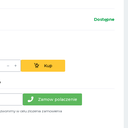
Dostępne
Kup
e
Zamow polaczenie
dzwonimy w celu zlozenia zamowienia