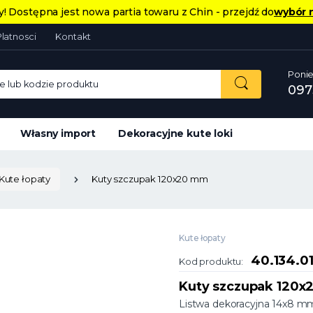
! Dostępna jest nowa partia towaru z Chin - przejdź do
wybór 
Platnosci
Kontakt
Ponie
 lub kodzie produktu
097
Własny import
Dekoracyjne kute loki
Kute łopaty
Kuty szczupak 120x20 mm
Kute łopaty
40.134.0
Kod produktu:
Kuty szczupak 120
Listwa dekoracyjna 14x8 m