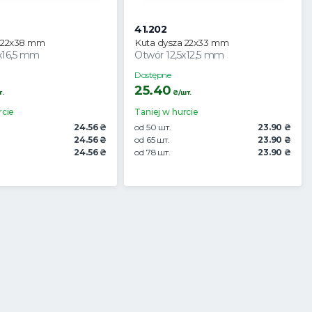
41.202
 22x38 mm
Kuta dysza 22x33 mm
x16,5 mm
Otwór 12,5x12,5 mm
Dostępne
25.40
.
₴/шт.
rcie
Taniej w hurcie
24.56 ₴
od 50 шт.
23.90 ₴
24.56 ₴
od 65 шт.
23.90 ₴
24.56 ₴
od 78 шт.
23.90 ₴