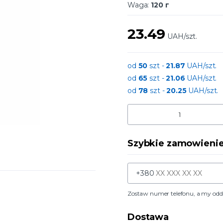
Waga:
120 г
23.49
UAH/szt.
od
50
szt -
21.87
UAH/szt.
od
65
szt -
21.06
UAH/szt.
od
78
szt -
20.25
UAH/szt.
Szybkie zamowieni
+380
Zostaw numer telefonu, a my od
Dostawa