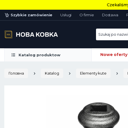
Czekaliśmy
Szybkie zamówienie
Usługi
O firmie
Dostawa
Szukaj po nazwie
Nowe oferty
Katalog produktow
Головна
Katalog
Elementy kute