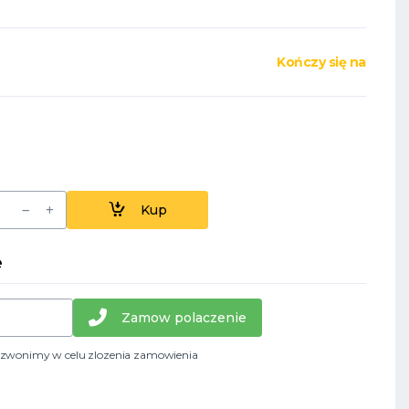
Kończy się na
Kup
e
Zamow polaczenie
dzwonimy w celu zlozenia zamowienia