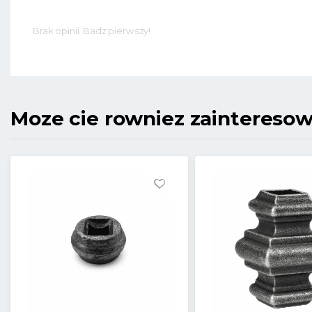
Brak opinii. Badz pierwszy!
Moze cie rowniez zaintereso