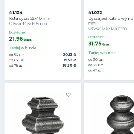
41.104
41.022
Kuta dysza 22x40 mm
Dysza jest kuta o wymia
mm
Otwór 14,5x14,5mm
Otwór 12,5x12,5 mm
Dostępne
Dostępne
21.96
₴/шт.
31.75
₴/шт.
Taniej w hurcie
Taniej w hurcie
od 50 шт.
20.13 ₴
od 30 шт.
od 65 шт.
19.52 ₴
od 39 шт.
od 78 шт.
18.30 ₴
od 47 шт.