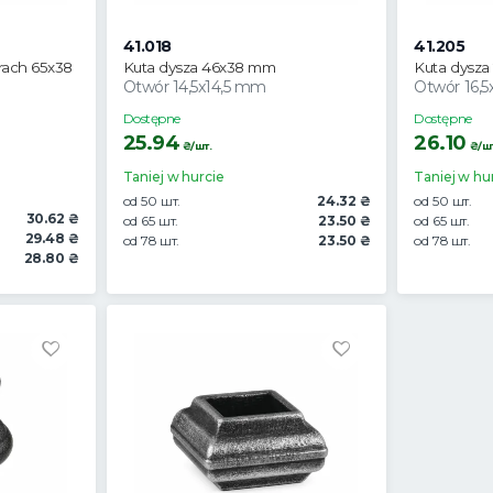
41.018
41.205
rach 65x38
Kuta dysza 46x38 mm
Kuta dysza
Otwór 14,5x14,5 mm
Otwór 16,5
Dostępne
Dostępne
25.94
26.10
₴/шт.
₴/шт
Taniej w hurcie
Taniej w hu
od 50 шт.
24.32 ₴
od 50 шт.
30.62 ₴
od 65 шт.
23.50 ₴
od 65 шт.
29.48 ₴
od 78 шт.
23.50 ₴
od 78 шт.
28.80 ₴