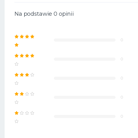
Na podstawie 0 opinii
0
0
0
0
0