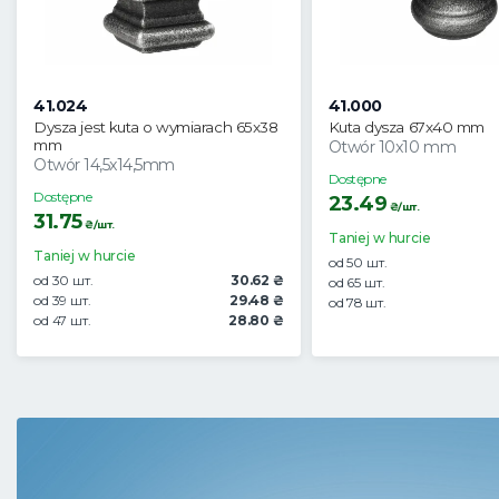
41.024
41.000
Dysza jest kuta o wymiarach 65x38
Kuta dysza 67x40 mm
mm
Otwór 10x10 mm
Otwór 14,5x14,5mm
Dostępne
Dostępne
23.49
₴/шт.
31.75
₴/шт.
Taniej w hurcie
Taniej w hurcie
od 50 шт.
od 30 шт.
30.62 ₴
od 65 шт.
od 39 шт.
29.48 ₴
od 78 шт.
od 47 шт.
28.80 ₴