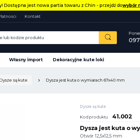
! Dostępna jest nowa partia towaru z Chin - przejdź do
wybór 
Platnosci
Kontakt
Ponie
 lub kodzie produktu
097
Własny import
Dekoracyjne kute loki
Dysze są kute
Dysza jest kuta o wymiarach 67x40 mm
Dysze są kute
41.002
Kod produktu:
Dysza jest kuta o 
Otwór 12,5x12,5 mm