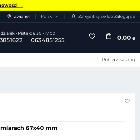
nowości
→
Zwiahel
Polski
Zarejestruj sie lub Zaloguj sie
dzialek - Piatek: 8:30 - 17:00
0.00
₴
3851622
0634851255
Pobierz katalog
wymiarach 67x40 mm