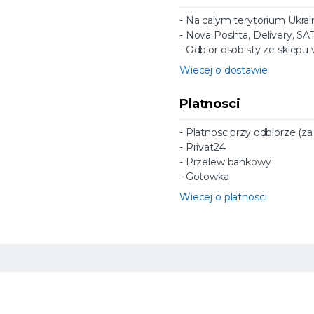
- Na calym terytorium Ukrai
- Nova Poshta, Delivery, SA
- Odbior osobisty ze sklepu
Wiecej o dostawie
Platnosci
- Platnosc przy odbiorze (z
- Privat24
- Przelew bankowy
- Gotowka
Wiecej o platnosci