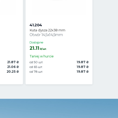
41.204
Kuta dysza 22x38 mm
Otwór 14,5x14,5mm
Dostępne
21.11
₴/шт.
Taniej w hurcie
21.87 ₴
od 50 шт.
19.87 ₴
21.06 ₴
od 65 шт.
19.87 ₴
20.25 ₴
od 78 шт.
19.87 ₴