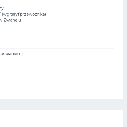
ny
T (wg taryf przewoznika)
 w Zwiahelu
a pobraniem)