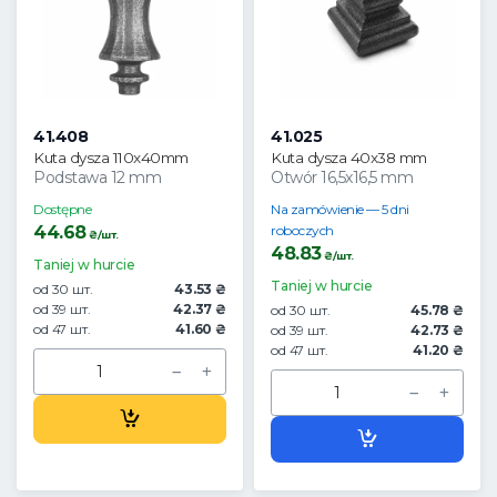
41.408
41.025
Kuta dysza 110x40mm
Kuta dysza 40x38 mm
Podstawa 12 mm
Otwór 16,5x16,5 mm
Dostępne
Na zamówienie — 5 dni
44.68
roboczych
₴/шт.
48.83
₴/шт.
Taniej w hurcie
Taniej w hurcie
od 30 шт.
43.53 ₴
od 39 шт.
42.37 ₴
od 30 шт.
45.78 ₴
od 47 шт.
41.60 ₴
od 39 шт.
42.73 ₴
od 47 шт.
41.20 ₴