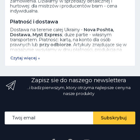
zamówienia. Działamy w sprzedaży detalicznej i
hurtowej: dla mistrzów i producentów bram - cena
indywidualna.
Płatność i dostawa
Dostawa na terenie całej Ukrainy -
Nova Poshta,
Dostawa, Myst Express
; duże partie - własnym
transportem. Płatność: kartą, na konto dla osób
prawnych lub
przy odbiorze
. Artykuły znajdujące się w
magazynie wysyłamy w dniu płatności, produkcja na
zamówienie trwa 5 dni roboczych.
Czytaj więcej ↓
Zobacz też
Elementy kute
·
Rozety
·
Liście
·
Cały katalog
Zapisz sie do naszego newslettera
Często zadawane pytania
...i badz pierwszym, ktory otrzyma najlepsze ceny na
Jak zamówić?
Dodaj produkt do koszyka lub zadzwoń
nasze produkty
☎ 068 700 10 13 - menadżer potwierdzi dostępność.
Czy istnieje sprzedaż hurtowa?
Tak, ceny hurtowe od
producenta z rabatem ilościowym.
Jaki rodzaj
dostawy?
przez Nova Poshta i inne usługi na terenie
Email address
całej Ukrainy; na stanie - w dniu płatności.
Czy zdjęcia i
Subskrybuj
ceny są prawdziwe?
Tak, zdjęcia są prawdziwe, ceny są
aktualne codziennie.