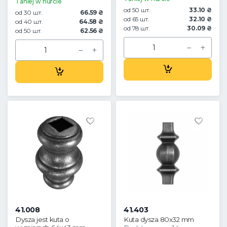
Taniej w hurcie
od 50 шт.
33.10 ₴
od 30 шт.
66.59 ₴
od 65 шт.
32.10 ₴
od 40 шт.
64.58 ₴
od 78 шт.
30.09 ₴
od 50 шт.
62.56 ₴
41.008
41.403
Dysza jest kuta o
Kuta dysza 80x32 mm