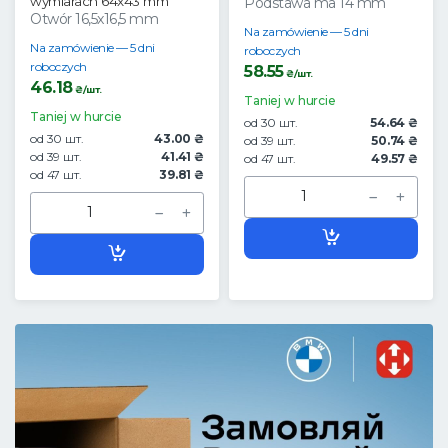
wymiarach 64x43 mm
Podstawa ma 14 mm
Otwór 16,5x16,5 mm
Na zamówienie — 5 dni
Na zamówienie — 5 dni
roboczych
roboczych
58.55
₴/шт.
46.18
₴/шт.
Taniej w hurcie
Taniej w hurcie
od 30 шт.
54.64 ₴
od 30 шт.
43.00 ₴
od 39 шт.
50.74 ₴
od 39 шт.
41.41 ₴
od 47 шт.
49.57 ₴
od 47 шт.
39.81 ₴