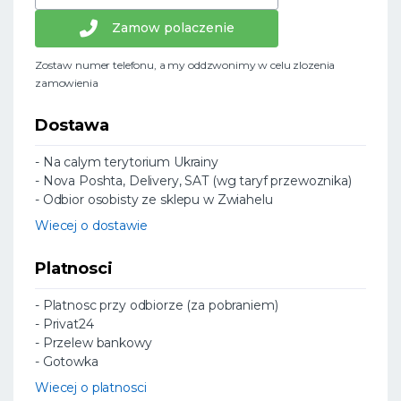
Zamow polaczenie
Zostaw numer telefonu, a my oddzwonimy w celu zlozenia
zamowienia
Dostawa
- Na calym terytorium Ukrainy
- Nova Poshta, Delivery, SAT (wg taryf przewoznika)
- Odbior osobisty ze sklepu w Zwiahelu
Wiecej o dostawie
Platnosci
- Platnosc przy odbiorze (za pobraniem)
- Privat24
- Przelew bankowy
- Gotowka
Wiecej o platnosci