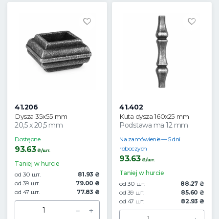
41.206
41.402
Dysza 35x55 mm
Kuta dysza 160x25 mm
20,5 x 20,5 mm
Podstawa ma 12 mm
Dostępne
Na zamówienie — 5 dni
93.63
roboczych
₴/шт.
93.63
₴/шт.
Taniej w hurcie
Taniej w hurcie
od 30 шт.
81.93 ₴
od 39 шт.
79.00 ₴
od 30 шт.
88.27 ₴
od 47 шт.
77.83 ₴
od 39 шт.
85.60 ₴
od 47 шт.
82.93 ₴