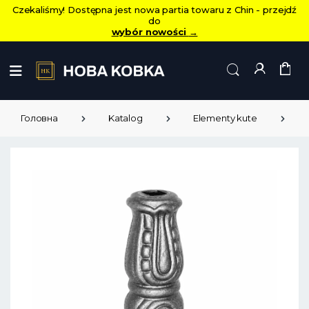
Czekaliśmy! Dostępna jest nowa partia towaru z Chin - przejdź
do
wybór nowości
→
Головна
Katalog
Elementy kute