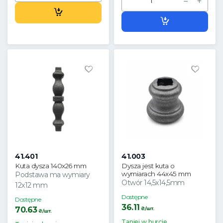
41.401
41.003
Kuta dysza 140x26 mm
Dysza jest kuta o
wymiarach 44x45 mm
Podstawa ma wymiary
Otwór 14,5x14,5mm
12x12 mm
Dostępne
Dostępne
36.11
70.63
₴/шт.
₴/шт.
Taniej w hurcie