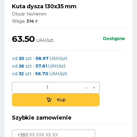
Kuta dysza 130x35 mm
Otwór 14x14mm
Waga:
314 г
63.50
Dostępne
UAH/szt.
od
20
szt -
58.97
UAH/szt.
od
26
szt -
57.61
UAH/szt.
od
32
szt -
56.70
UAH/szt.
Kup
Szybkie zamowienie
+380