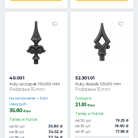
40.001
52.301.01
Kuty szczupak 150x55 mm
Kuty daszek 125x55 mm
Podstawa 15 mm
Podstawa 15 mm
Na zamówienie — 5 dni
Dostępne
roboczych
21.81
₴/шт.
35.80
₴/шт.
Taniej w hurcie
Taniej w hurcie
od 30 шт.
19.25 ₴
od 39 шт.
18.60 ₴
od 50 шт.
35.80 ₴
od 47 шт.
17.96 ₴
od 65 шт.
34.52 ₴
od 78 шт.
33.24 ₴