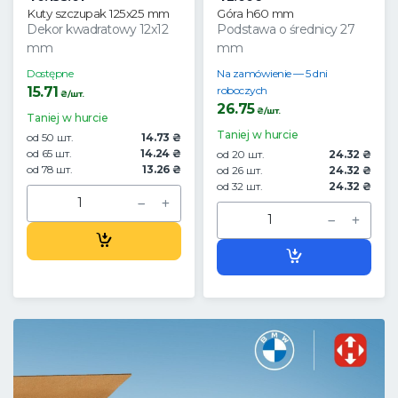
Kuty szczupak 125x25 mm
Góra h60 mm
Dekor kwadratowy 12x12
Podstawa o średnicy 27
mm
mm
Dostępne
Na zamówienie — 5 dni
15.71
roboczych
₴/шт.
26.75
₴/шт.
Taniej w hurcie
Taniej w hurcie
od 50 шт.
14.73 ₴
od 65 шт.
14.24 ₴
od 20 шт.
24.32 ₴
od 78 шт.
13.26 ₴
od 26 шт.
24.32 ₴
od 32 шт.
24.32 ₴