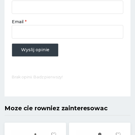
Email
*
Wyslij opinie
Brak opinii. Badz pierwszy!
Moze cie rowniez zainteresowac