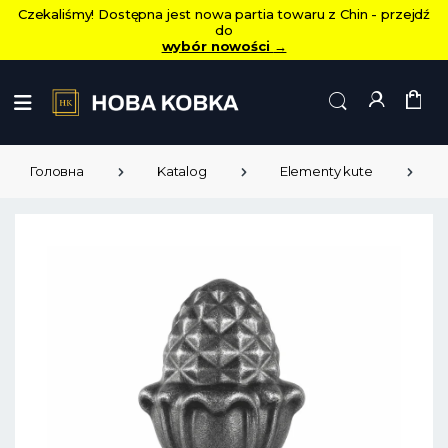
Czekaliśmy! Dostępna jest nowa partia towaru z Chin - przejdź
do
wybór nowości
→
Головна
Katalog
Elementy kute