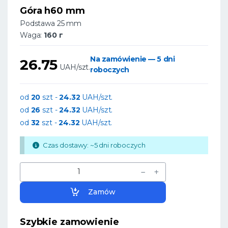
Góra h60 mm
Podstawa 25 mm
Waga:
160 г
Na zamówienie — 5 dni
26.75
UAH/szt.
roboczych
od
20
szt -
24.32
UAH/szt.
od
26
szt -
24.32
UAH/szt.
od
32
szt -
24.32
UAH/szt.
Czas dostawy: ~5 dni roboczych
Zamów
Szybkie zamowienie