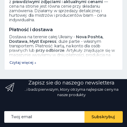
z
prawdziwymi zdjęciami
i
aktualnymi cenami
—
cena na stronie jest równa cenie przy składaniu
zamówienia. Działamy w sprzedaży detalicznej i
hurtowej: dla mistrzów i producentów bram - cena
indywidualna.
Płatność i dostawa
Dostawa na terenie całej Ukrainy -
Nova Poshta,
Dostawa, Myst Express
; duże partie - własnym
transportem. Płatność: kartą, na konto dla osób
prawnych lub
przy odbiorze
. Artykuły znajdujące się w
magazynie wysyłamy w dniu płatności, produkcja na
zamówienie trwa 5 dni roboczych.
Czytaj więcej ↓
Zobacz też
Elementy kute
·
Rozety
·
Liście
·
Cały katalog
Zapisz sie do naszego newslettera
Często zadawane pytania
...i badz pierwszym, ktory otrzyma najlepsze ceny na
Jak zamówić?
Dodaj produkt do koszyka lub zadzwoń
nasze produkty
☎ 068 700 10 13 - menadżer potwierdzi dostępność.
Czy istnieje sprzedaż hurtowa?
Tak, ceny hurtowe od
producenta z rabatem ilościowym.
Jaki rodzaj
dostawy?
przez Nova Poshta i inne usługi na terenie
Email address
całej Ukrainy; na stanie - w dniu płatności.
Czy zdjęcia i
Subskrybuj
ceny są prawdziwe?
Tak, zdjęcia są prawdziwe, ceny są
aktualne codziennie.