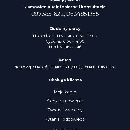
Zamowienia telefoniczne i konsultacje
0973851622,
0634851255
Godziny pracy
Понеділок - П'ятниця: 8:30 - 17:00
Субота: 10:00 - 14:00
Неділя: Вихідний
Adres
Житомирська обл, Звягель, вул.Лідівський Шлях, 32а
Obsluga klienta
Moje konto
Sledz zamowienie
Zwroty i wymiany
Pytania i odpowiedzi