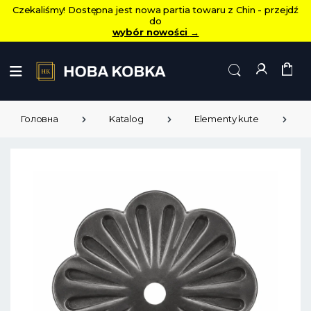
Czekaliśmy! Dostępna jest nowa partia towaru z Chin - przejdź
do
wybór nowości
→
Головна
Katalog
Elementy kute