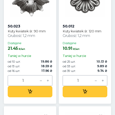
50.023
50.012
Kuty kwiatek śr. 90 mm
Kuty kwiatek śr. 120 mm
Grubość 1,2 mm
Grubość 1,2 mm
Dostępne
Dostępne
21.45
10.91
₴/шт.
₴/шт.
Taniej w hurcie
Taniej w hurcie
od 10 шт.
19.86 ₴
od 25 шт.
10.13 ₴
od 13 шт.
18.59 ₴
od 33 шт.
9.89 ₴
od 16 шт.
17.96 ₴
od 39 шт.
9.74 ₴