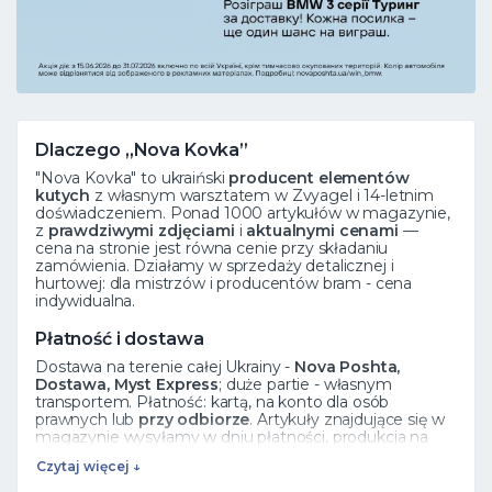
Dlaczego „Nova Kovka”
"Nova Kovka" to ukraiński
producent elementów
kutych
z własnym warsztatem w Zvyagel i 14-letnim
doświadczeniem. Ponad 1000 artykułów w magazynie,
z
prawdziwymi zdjęciami
i
aktualnymi cenami
—
cena na stronie jest równa cenie przy składaniu
zamówienia. Działamy w sprzedaży detalicznej i
hurtowej: dla mistrzów i producentów bram - cena
indywidualna.
Płatność i dostawa
Dostawa na terenie całej Ukrainy -
Nova Poshta,
Dostawa, Myst Express
; duże partie - własnym
transportem. Płatność: kartą, na konto dla osób
prawnych lub
przy odbiorze
. Artykuły znajdujące się w
magazynie wysyłamy w dniu płatności, produkcja na
zamówienie trwa 5 dni roboczych.
Czytaj więcej ↓