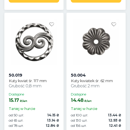
50.019
50.004
Kuty kwiat śr. 117 mm
Kuty kwiatek śr. 62 mm
Grubość 0,8 mm
Grubość 2 mm
Dostępne
Dostępne
15.17
14.48
₴/шт.
₴/шт.
Taniej w hurcie
Taniej w hurcie
od 50 шт.
14.15 ₴
od 100 шт.
13.44 ₴
od 65 шт.
13.14 ₴
od 130 шт.
12.93 ₴
od 78 шт.
12.84 ₴
od 156 шт.
12.41 ₴