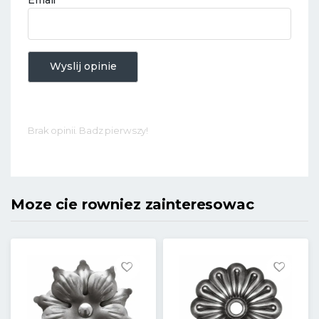
Email
*
Wyslij opinie
Brak opinii. Badz pierwszy!
Moze cie rowniez zainteresowac