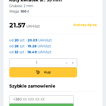
Grubość 2 mm
Waga:
100 г
21.57
Kończy się na
UAH/szt.
od
20
szt -
20.03
UAH/szt.
od
26
szt -
19.26
UAH/szt.
od
32
szt -
18.49
UAH/szt.
Kup
Szybkie zamowienie
+380