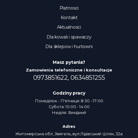
Platnosci
Kontakt
Aktualnosci
Dla kowali i spawaczy
Dla sklepow i hurtowni
Masz pytania?
Zamowienia telefoniczne i konsultacje
0973851622,
0634851255
Godziny pracy
Понеділок - П'ятниця: 8:30 - 17:00
Субота: 10:00 - 14:00
Неділя: Вихідний
Adres
Житомирська обл, Звягель, вул.Лідівський Шлях, 32а