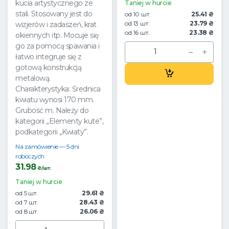
kucia artystycznego ze
Taniej w hurcie
stali. Stosowany jest do
od 10 шт.
25.41 ₴
od 13 шт.
23.79 ₴
wizjerów i zadaszeń, krat
od 16 шт.
23.38 ₴
okiennych itp. Mocuje się
go za pomocą spawania i
łatwo integruje się z
gotową konstrukcją
metalową.
Charakterystyka: Średnica
kwiatu wynosi 170 mm.
Grubość m. Należy do
kategorii „Elementy kute”,
podkategorii „Kwiaty”.
Na zamówienie — 5 dni
roboczych
31.98
₴/шт.
Taniej w hurcie
od 5 шт.
29.61 ₴
od 7 шт.
28.43 ₴
od 8 шт.
26.06 ₴