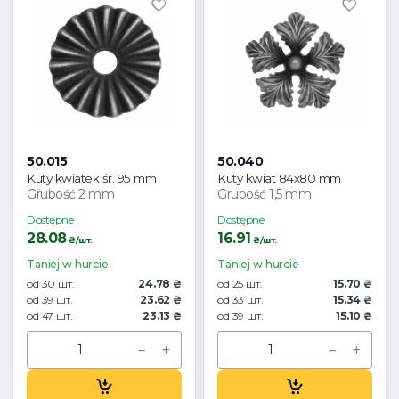
50.015
50.040
Kuty kwiatek śr. 95 mm
Kuty kwiat 84x80 mm
Grubość 2 mm
Grubość 1,5 mm
Dostępne
Dostępne
28.08
16.91
₴/шт.
₴/шт.
Taniej w hurcie
Taniej w hurcie
od 30 шт.
24.78 ₴
od 25 шт.
15.70 ₴
od 39 шт.
23.62 ₴
od 33 шт.
15.34 ₴
od 47 шт.
23.13 ₴
od 39 шт.
15.10 ₴