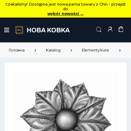
Czekaliśmy! Dostępna jest nowa partia towaru z Chin - przejdź
do
wybór nowości
→
Головна
Katalog
Elementy kute