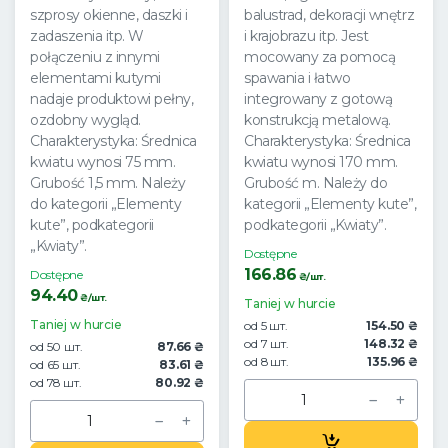
szprosy okienne, daszki i
balustrad, dekoracji wnętrz
zadaszenia itp. W
i krajobrazu itp. Jest
połączeniu z innymi
mocowany za pomocą
elementami kutymi
spawania i łatwo
nadaje produktowi pełny,
integrowany z gotową
ozdobny wygląd.
konstrukcją metalową.
Charakterystyka: Średnica
Charakterystyka: Średnica
kwiatu wynosi 75 mm.
kwiatu wynosi 170 mm.
Grubość 1,5 mm. Należy
Grubość m. Należy do
do kategorii „Elementy
kategorii „Elementy kute”,
kute”, podkategorii
podkategorii „Kwiaty”.
„Kwiaty”.
Dostępne
166.86
Dostępne
₴/шт.
94.40
₴/шт.
Taniej w hurcie
Taniej w hurcie
od 5 шт.
154.50 ₴
od 7 шт.
148.32 ₴
od 50 шт.
87.66 ₴
od 8 шт.
135.96 ₴
od 65 шт.
83.61 ₴
od 78 шт.
80.92 ₴