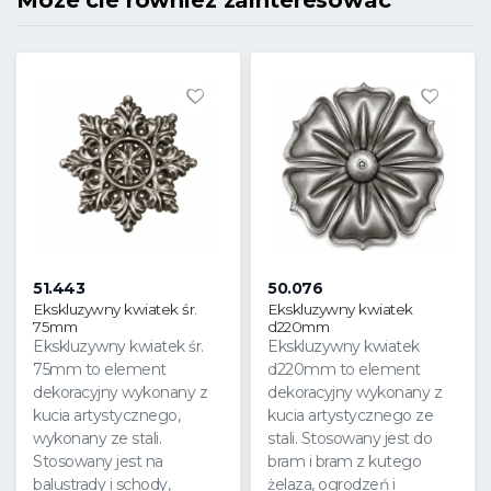
Moze cie rowniez zainteresowac
51.443
50.076
Ekskluzywny kwiatek śr.
Ekskluzywny kwiatek
75mm
d220mm
Ekskluzywny kwiatek śr.
Ekskluzywny kwiatek
75mm to element
d220mm to element
dekoracyjny wykonany z
dekoracyjny wykonany z
kucia artystycznego,
kucia artystycznego ze
wykonany ze stali.
stali. Stosowany jest do
Stosowany jest na
bram i bram z kutego
balustrady i schody,
żelaza, ogrodzeń i