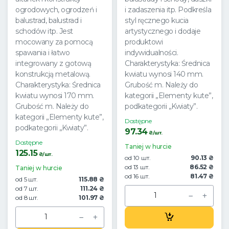
ogrodowych, ogrodzeń i
i zadaszenia itp. Podkreśla
balustrad, balustrad i
styl ręcznego kucia
schodów itp. Jest
artystycznego i dodaje
mocowany za pomocą
produktowi
spawania i łatwo
indywidualności.
integrowany z gotową
Charakterystyka: Średnica
konstrukcją metalową.
kwiatu wynosi 140 mm.
Charakterystyka: Średnica
Grubość m. Należy do
kwiatu wynosi 170 mm.
kategorii „Elementy kute”,
Grubość m. Należy do
podkategorii „Kwiaty”.
kategorii „Elementy kute”,
Dostępne
podkategorii „Kwiaty”.
97.34
₴/шт.
Dostępne
Taniej w hurcie
125.15
₴/шт.
od 10 шт.
90.13 ₴
od 13 шт.
86.52 ₴
Taniej w hurcie
od 16 шт.
81.47 ₴
od 5 шт.
115.88 ₴
od 7 шт.
111.24 ₴
od 8 шт.
101.97 ₴