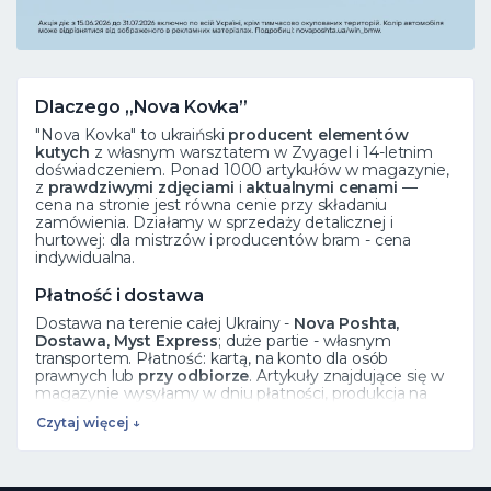
Dlaczego „Nova Kovka”
"Nova Kovka" to ukraiński
producent elementów
kutych
z własnym warsztatem w Zvyagel i 14-letnim
doświadczeniem. Ponad 1000 artykułów w magazynie,
z
prawdziwymi zdjęciami
i
aktualnymi cenami
—
cena na stronie jest równa cenie przy składaniu
zamówienia. Działamy w sprzedaży detalicznej i
hurtowej: dla mistrzów i producentów bram - cena
indywidualna.
Płatność i dostawa
Dostawa na terenie całej Ukrainy -
Nova Poshta,
Dostawa, Myst Express
; duże partie - własnym
transportem. Płatność: kartą, na konto dla osób
prawnych lub
przy odbiorze
. Artykuły znajdujące się w
magazynie wysyłamy w dniu płatności, produkcja na
zamówienie trwa 5 dni roboczych.
Czytaj więcej ↓
Zobacz też
Elementy kute
·
Rozety
·
Liście
·
Cały katalog