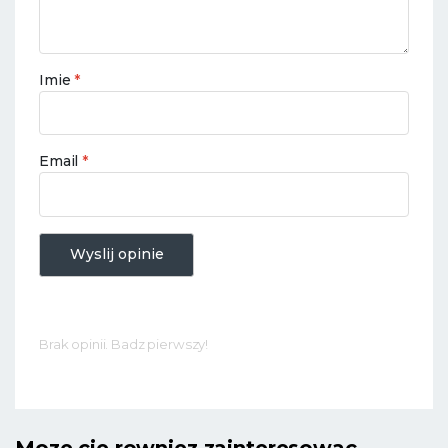
Imie
*
Email
*
Wyslij opinie
Brak opinii. Badz pierwszy!