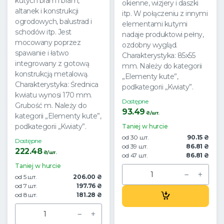
kutych bram i bram,
okienne, wizjery i daszki
altanek i konstrukcji
itp. W połączeniu z innymi
ogrodowych, balustrad i
elementami kutymi
schodów itp. Jest
nadaje produktowi pełny,
mocowany poprzez
ozdobny wygląd.
spawanie i łatwo
Charakterystyka: 85x55
integrowany z gotową
mm. Należy do kategorii
konstrukcją metalową.
„Elementy kute”,
Charakterystyka: Średnica
podkategorii „Kwiaty”.
kwiatu wynosi 170 mm.
Dostępne
Grubość m. Należy do
93.49
₴/шт.
kategorii „Elementy kute”,
podkategorii „Kwiaty”.
Taniej w hurcie
od 30 шт.
90.15 ₴
Dostępne
od 39 шт.
86.81 ₴
222.48
₴/шт.
od 47 шт.
86.81 ₴
Taniej w hurcie
od 5 шт.
206.00 ₴
od 7 шт.
197.76 ₴
od 8 шт.
181.28 ₴