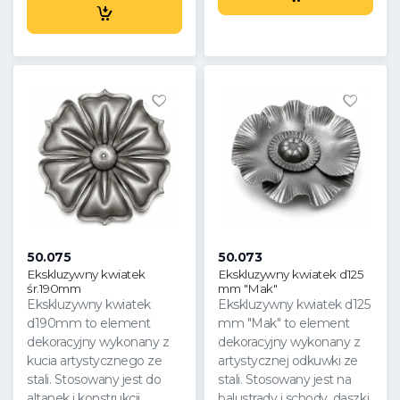
50.075
50.073
Ekskluzywny kwiatek
Ekskluzywny kwiatek d125
śr.190mm
mm "Mak"
Ekskluzywny kwiatek
Ekskluzywny kwiatek d125
d190mm to element
mm "Mak" to element
dekoracyjny wykonany z
dekoracyjny wykonany z
kucia artystycznego ze
artystycznej odkuwki ze
stali. Stosowany jest do
stali. Stosowany jest na
altanek i konstrukcji
balustrady i schody, daszki