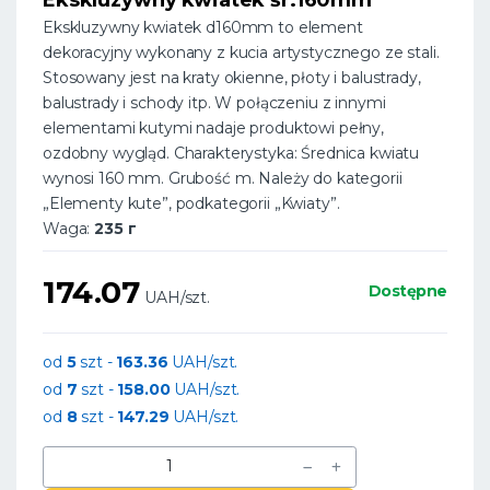
Ekskluzywny kwiatek d160mm to element
dekoracyjny wykonany z kucia artystycznego ze stali.
Stosowany jest na kraty okienne, płoty i balustrady,
balustrady i schody itp. W połączeniu z innymi
elementami kutymi nadaje produktowi pełny,
ozdobny wygląd. Charakterystyka: Średnica kwiatu
wynosi 160 mm. Grubość m. Należy do kategorii
„Elementy kute”, podkategorii „Kwiaty”.
Waga:
235 г
174.07
Dostępne
UAH/szt.
od
5
szt -
163.36
UAH/szt.
od
7
szt -
158.00
UAH/szt.
od
8
szt -
147.29
UAH/szt.