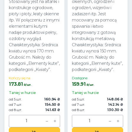
Stosowany jest na altanki i
okiennych, ogrodzeń i
konstrukcje ogrodowe,
ogrodzeń, wizjerów i
płoty i płoty, kraty okienne
zadaszeń itp. Jest
itp. W połączeniu z innymi
mocowany za pomocą
elementami kutymi
spawania i łatwo
nadaje produktowi pełny,
integrowany z gotową
ozdobny wygląd.
konstrukcją metalową.
Charakterystyka: Średnica
Charakterystyka: Średnica
kwiatu wynosi 170 mm.
kwiatu wynosi 150 mm.
Grubość m. Należy do
Grubość m. Należy do
kategorii „Elementy kute”,
kategorii „Elementy kute”,
podkategorii „Kwiaty”.
podkategorii „Kwiaty”.
Kończy się na
Dostępne
173.81
159.91
₴/шт.
₴/шт.
Taniej w hurcie
Taniej w hurcie
od 5 шт.
160.94 ₴
od 5 шт.
148.06 ₴
od 7 шт.
154.50 ₴
od 7 шт.
142.14 ₴
od 8 шт.
141.63 ₴
od 8 шт.
130.30 ₴