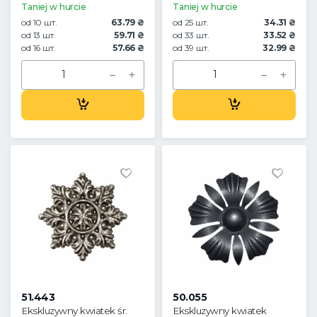
Taniej w hurcie
Taniej w hurcie
od 10 шт.
63.79 ₴
od 25 шт.
34.31 ₴
od 13 шт.
59.71 ₴
od 33 шт.
33.52 ₴
od 16 шт.
57.66 ₴
od 39 шт.
32.99 ₴
51.443
50.055
Ekskluzywny kwiatek śr.
Ekskluzywny kwiatek