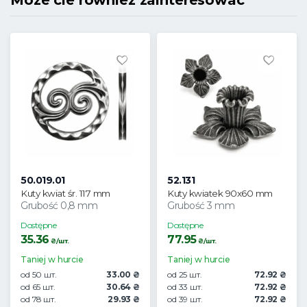
Moze cie rowniez zainteresowac
50.019.01
52.131
Kuty kwiat śr. 117 mm
Kuty kwiatek 90x60 mm
Grubość 0,8 mm
Grubość 3 mm
Dostępne
Dostępne
35.36
77.95
₴/шт.
₴/шт.
Taniej w hurcie
Taniej w hurcie
od 50 шт.
33.00 ₴
od 25 шт.
72.92 ₴
od 65 шт.
30.64 ₴
od 33 шт.
72.92 ₴
od 78 шт.
29.93 ₴
od 39 шт.
72.92 ₴