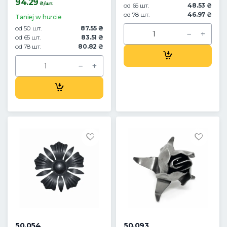
94.29
₴/шт.
od 65 шт.
48.53 ₴
od 78 шт.
46.97 ₴
Taniej w hurcie
od 50 шт.
87.55 ₴
od 65 шт.
83.51 ₴
od 78 шт.
80.82 ₴
50.054
50.093