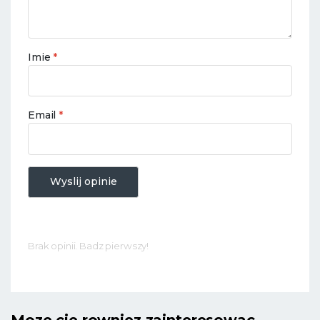
Imie
*
Email
*
Wyslij opinie
Brak opinii. Badz pierwszy!