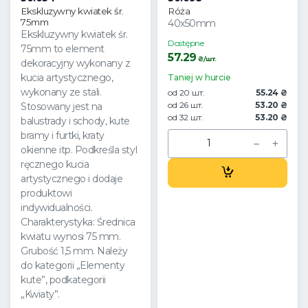
Ekskluzywny kwiatek śr.
Róża
75mm
40x50mm
Ekskluzywny kwiatek śr.
Dostępne
75mm to element
57.29
₴/шт.
dekoracyjny wykonany z
kucia artystycznego,
Taniej w hurcie
wykonany ze stali.
od 20 шт.
55.24 ₴
od 26 шт.
53.20 ₴
Stosowany jest na
od 32 шт.
53.20 ₴
balustrady i schody, kute
bramy i furtki, kraty
okienne itp. Podkreśla styl
ręcznego kucia
artystycznego i dodaje
produktowi
indywidualności.
Charakterystyka: Średnica
kwiatu wynosi 75 mm.
Grubość 1,5 mm. Należy
do kategorii „Elementy
kute”, podkategorii
„Kwiaty”.