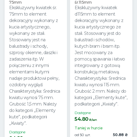
75mm
śr.115mm
Ekskluzywny kwiatek śr.
Ekskluzywny kwiatek
75mm to element
d115mm to element
dekoracyjny wykonany z
dekoracyjny wykonany z
kucia artystycznego,
kucia artystycznego ze
wykonany ze stali.
stali. Stosowany jest do
Stosowany jest na
balustrad i schodów,
balustrady i schody,
kutych bram i bram itp.
szprosy okienne, daszki i
Jest mocowany za
zadaszenia itp. W
pomocą spawania i łatwo
połączeniu z innymi
integrowany z gotową
elementami kutymi
konstrukcją metalową.
nadaje produktowi pełny,
Charakterystyka: Średnica
ozdobny wygląd.
kwiatu wynosi 115 mm.
Charakterystyka: Średnica
Grubość 2 mm. Należy do
kwiatu wynosi 75 mm.
kategorii „Elementy kute”,
Grubość 1,5 mm. Należy
podkategorii „Kwiaty”.
do kategorii „Elementy
Dostępne
kute”, podkategorii
54.80
₴/шт.
„Kwiaty”.
Taniej w hurcie
Dostępne
od 50 шт.
50.88 ₴