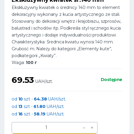
Ekskluzywny kwiatek o średnicy 140 mm to element
dekoracyjny wykonany z kucia artystycznego ze stali.
Stosowany do dekoracji wnętrz i krajobrazu, szprosów,
balustrad i schodów itp. Podkreśla styl ręcznego kucia
artystycznego i dodaje indywidualności produktowi.
Charakterystyka: Średnica kwiatu wynosi 140 mm.
Grubość m. Należy do kategorii „Elementy kute”,
podkategorii „Kwiaty”.
Waga:
100 г
69.53
Dostępne
UAH/szt.
od
10
szt -
64.38
UAH/szt.
od
13
szt -
61.80
UAH/szt.
od
16
szt -
58.19
UAH/szt.