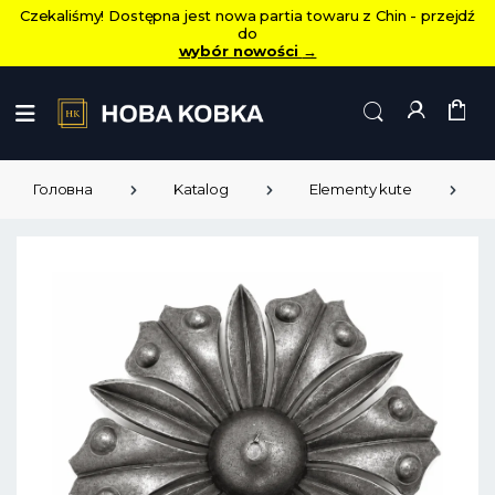
Czekaliśmy! Dostępna jest nowa partia towaru z Chin - przejdź
do
wybór nowości
→
Головна
Katalog
Elementy kute