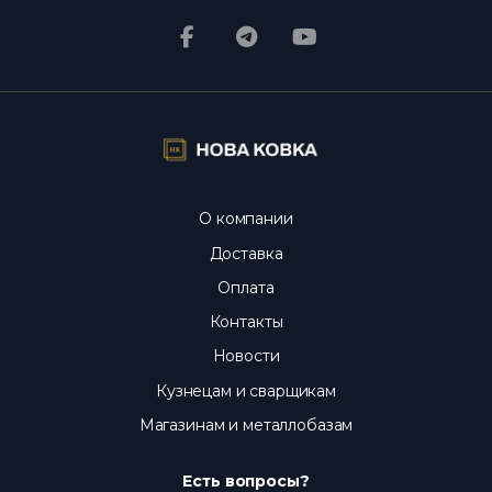
почтой и другими службами по всей
Украине; налицо - в день оплаты.
Реальны
ли фото и цены?
Да, фото настоящие, цены
актуальны каждый день.
О компании
Доставка
Оплата
Контакты
Новости
Кузнецам и сварщикам
Магазинам и металлобазам
Есть вопросы?