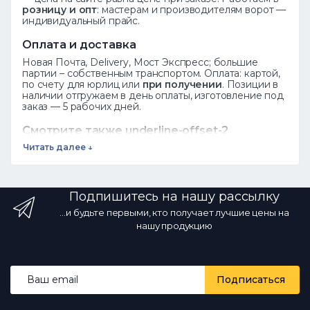
розницу и опт
: мастерам и производителям ворот —
индивидуальный прайс.
Оплата и доставка
Новая Почта, Delivery, Мост Экспресс; большие
партии – собственным транспортом. Оплата: картой,
по счету для юрлиц или
при получении
. Позиции в
наличии отгружаем в день оплаты, изготовление под
заказ — 5 рабочих дней.
Смотрите также underline-offset-2
decoration-1 decoration-current/40
Читать далее ↓
hover:decoration-current focus:decoration-
current" href="https://novakovka.com/kovani-
elementy">
Кованые элементы
Завитки
·
Подпишитесь на нашу рассылку
Пики
·
Розеты
Листья
·
Весь каталог
...и будьте первыми, кто получает лучшие цены на
нашу продукцию
Частые вопросы
"s 12px;">
Как заказать?
Добавьте товар в корзину или позвоните
по телефону ☎ 068 700 10 13 — менеджер
Email address
подтвердит наличие.
Есть ли опт?
Да,
Подписаться
оптовые цены от производителя со
скидкой за объем.
Какая доставка?
Новой