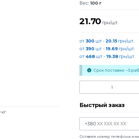
Вес:
100 г
21.70
грн/шт.
от
300
шт -
20.15
грн/шт.
от
390
шт -
19.69
грн/шт.
от
468
шт -
19.38
грн/шт.
Срок поставки: ~5 раб.
Быстрый заказ
 кг
+380
Оставьте номер телефона и м