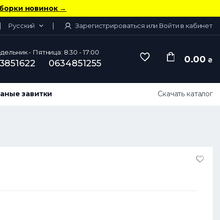
борки новинок
→
Русский
Зарегистрироваться или Войти в кабинет
ельник - Пятница: 8:30 - 17:00
0.00
₴
3851622
0634851255
аные завитки
Скачать каталог