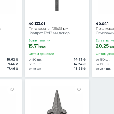
40.133.01
40.041
м
Пика кованая 125х25 мм
Пика кова
Квадрат 12х12 мм декор
Основание
Есть в наличии
Есть в нали
15.71
20.25
₴/шт.
₴/ш
Оптом дешевле
Оптом деш
18.62 ₴
от 50 шт.
14.73 ₴
от 150 шт.
17.46 ₴
от 65 шт.
14.24 ₴
от 195 шт.
17.46 ₴
от 78 шт.
13.26 ₴
от 234 шт.