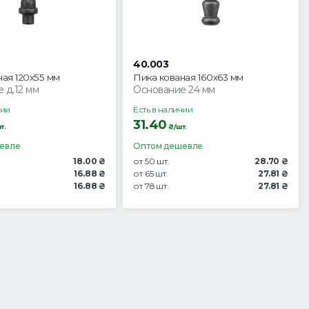
40.003
ная 120х55 мм
Пика кованая 160х63 мм
 д.12 мм
Основание 24 мм
чии
Есть в наличии
31.40
т.
₴/шт.
евле
Оптом дешевле
18.00 ₴
от 50 шт.
28.70 ₴
16.88 ₴
от 65 шт.
27.81 ₴
16.88 ₴
от 78 шт.
27.81 ₴