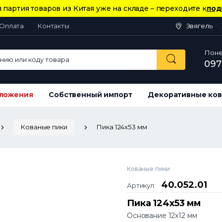
 партия товаров из Китая уже на складе – переходите к
под
Оплата
Контакты
Звягель
Понед
ию или коду товара
097
ложения
Собственный импорт
Декоративные ков
Кованые пики
Пика 124х53 мм
Кованые пики
40.052.01
Артикул:
Пика 124х53 мм
Основание 12х12 мм