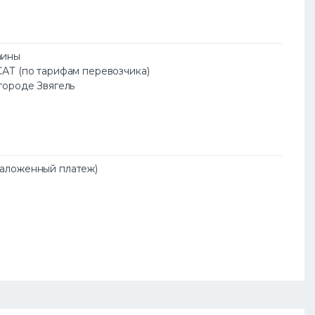
аины
САТ (по тарифам перевозчика)
 городе Звягель
Наложенный платеж)