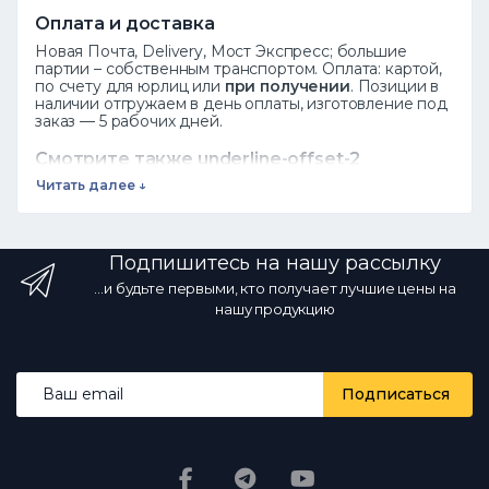
Оплата и доставка
Новая Почта, Delivery, Мост Экспресс; большие
партии – собственным транспортом. Оплата: картой,
по счету для юрлиц или
при получении
. Позиции в
наличии отгружаем в день оплаты, изготовление под
заказ — 5 рабочих дней.
Смотрите также underline-offset-2
decoration-1 decoration-current/40
Читать далее ↓
hover:decoration-current focus:decoration-
current" href="https://novakovka.com/kovani-
elementy">
Кованые элементы
Завитки
·
Подпишитесь на нашу рассылку
Пики
·
Розеты
Листья
·
Весь каталог
...и будьте первыми, кто получает лучшие цены на
нашу продукцию
Частые вопросы
"s 12px;">
Как заказать?
Добавьте товар в корзину или позвоните
по телефону ☎ 068 700 10 13 — менеджер
Email address
подтвердит наличие.
Есть ли опт?
Да,
Подписаться
оптовые цены от производителя со
скидкой за объем.
Какая доставка?
Новой
почтой и другими службами по всей
Украине; налицо - в день оплаты.
Реальны