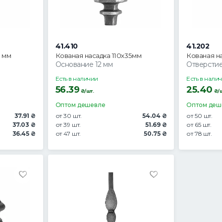
41.410
41.202
5 мм
Кованая насадка 110х35мм
Кованая на
Основание 12 мм
Отверстие 
Есть в наличии
Есть в нали
56.39
25.40
₴/шт.
₴/ш
Оптом дешевле
Оптом деш
37.91 ₴
от 30 шт.
54.04 ₴
от 50 шт.
37.03 ₴
от 39 шт.
51.69 ₴
от 65 шт.
36.45 ₴
от 47 шт.
50.75 ₴
от 78 шт.