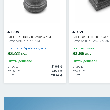
41.005
41.021
Кованая насадка 39х40 мм
Кованая насадка 40х38
Отверстие d14,5 мм
Отверстие 12.5х12.5 мм
Под заказ - 5 рабочих дней
Есть в наличии
33.42
33.86
₴/шт.
₴/шт.
Оптом дешевле
Оптом дешевле
от 20 шт.
31.08 ₴
от 30 шт.
от 26 шт.
30.15 ₴
от 39 шт.
от 32 шт.
28.74 ₴
от 47 шт.