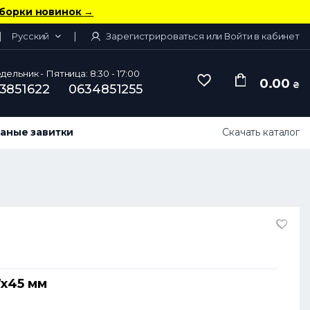
борки новинок
→
Русский
Зарегистрироваться или Войти в кабинет
ельник - Пятница: 8:30 - 17:00
0.00
₴
3851622
0634851255
аные завитки
Скачать каталог
7х45 мм