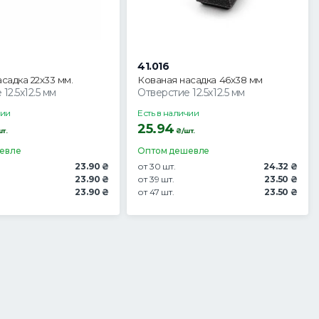
41.016
садка 22х33 мм.
Кованая насадка 46х38 мм
12.5х12.5 мм
Отверстие 12.5х12.5 мм
чии
Есть в наличии
25.94
т.
₴/шт.
евле
Оптом дешевле
23.90 ₴
от 30 шт.
24.32 ₴
23.90 ₴
от 39 шт.
23.50 ₴
23.90 ₴
от 47 шт.
23.50 ₴