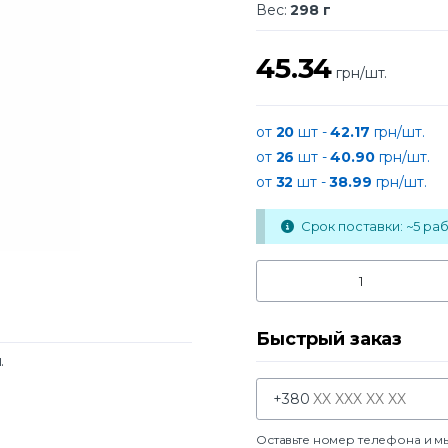
Вес:
298 г
45.34
грн/шт.
от
20
шт -
42.17
грн/шт.
от
26
шт -
40.90
грн/шт.
от
32
шт -
38.99
грн/шт.
Срок поставки: ~5 раб.
Быстрый заказ
.
+380
Оставьте номер телефона и м