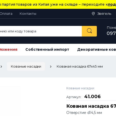
 партия товаров из Китая уже на складе – переходите к
под
Оплата
Контакты
Звягель
Понед
ию или коду товара
097
ложения
Собственный импорт
Декоративные ков
Кованые насадки
Кованая насадка 67х45 мм
Кованые насадки
41.006
Артикул:
Кованая насадка 6
Отверстие d14,5 мм