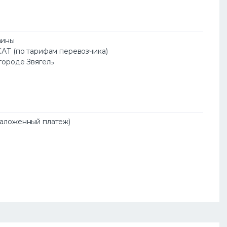
аины
САТ (по тарифам перевозчика)
 городе Звягель
Наложенный платеж)