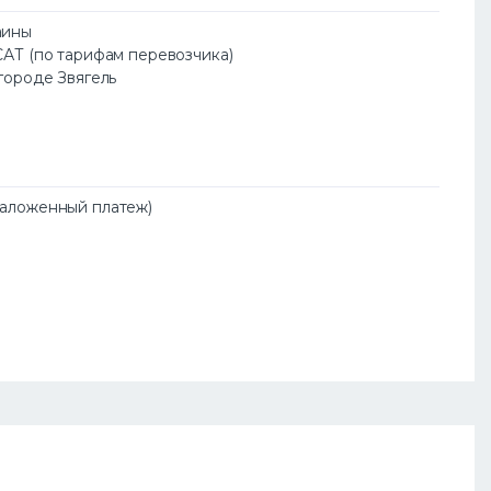
аины
САТ (по тарифам перевозчика)
 городе Звягель
Наложенный платеж)