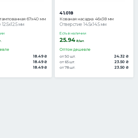
41.018
тампованная 67х40 мм
Кованая насадка 46х38 мм
12.5х12.5 мм
Отверстие 14.5х14.5 мм
чии
Есть в наличии
25.94
.
₴/шт.
евле
Оптом дешевле
18.49 ₴
от 50 шт.
24.32 ₴
18.49 ₴
от 65 шт.
23.50 ₴
18.49 ₴
от 78 шт.
23.50 ₴