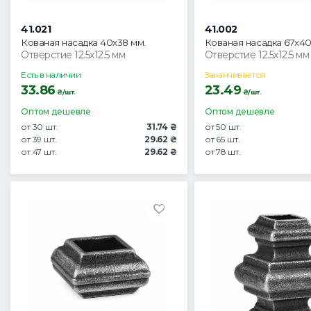
41.021
41.002
Кованая насадка 40х38 мм.
Кованая насадка 67х4
Отверстие 12.5х12.5 мм
Отверстие 12.5х12.5 мм
Есть в наличии
Заканчивается
33.86
23.49
₴/шт.
₴/шт.
Оптом дешевле
Оптом дешевле
от 30 шт.
31.74 ₴
от 50 шт.
от 39 шт.
29.62 ₴
от 65 шт.
от 47 шт.
29.62 ₴
от 78 шт.