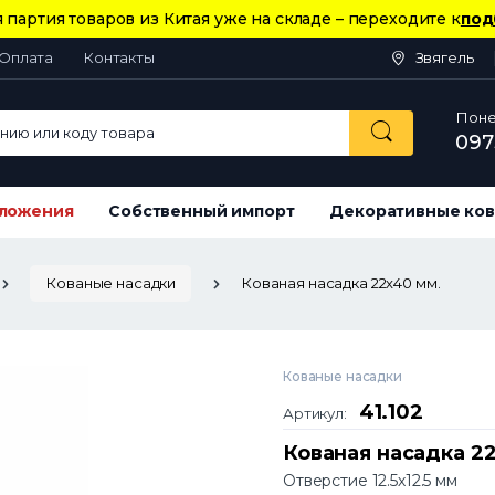
 партия товаров из Китая уже на складе – переходите к
под
Оплата
Контакты
Звягель
Понед
ию или коду товара
097
ложения
Собственный импорт
Декоративные ков
Кованые насадки
Кованая насадка 22х40 мм.
Кованые насадки
41.102
Артикул:
Кованая насадка 2
Отверстие 12.5х12.5 мм