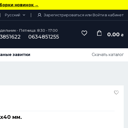
борки новинок
→
Русский
Зарегистрироваться или Войти в кабинет
ельник - Пятница: 8:30 - 17:00
0.00
₴
3851622
0634851255
аные завитки
Скачать каталог
2х40 мм.