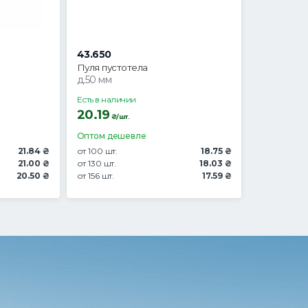
43.650
Пуля пустотела
д.50 мм
Есть в наличии
20.19
₴/шт.
Оптом дешевле
21.84 ₴
от 100 шт.
18.75 ₴
21.00 ₴
от 130 шт.
18.03 ₴
20.50 ₴
от 156 шт.
17.59 ₴