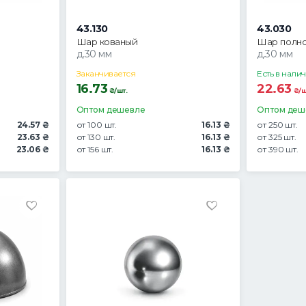
43.130
43.030
Шар кованый
Шар полн
д.30 мм
д.30 мм
Заканчивается
Есть в нали
16.73
22.63
₴/шт.
₴/ш
Оптом дешевле
Оптом деш
24.57 ₴
от 100 шт.
16.13 ₴
от 250 шт.
23.63 ₴
от 130 шт.
16.13 ₴
от 325 шт.
23.06 ₴
от 156 шт.
16.13 ₴
от 390 шт.