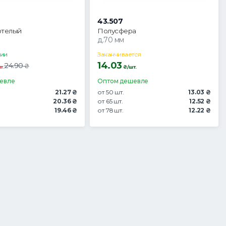
43.507
отелый
Полусфера
д.70 мм
чии
Заканчивается
14.03
24.90
₴
т.
₴/шт.
евле
Оптом дешевле
21.27 ₴
от 50 шт.
13.03 ₴
20.36 ₴
от 65 шт.
12.52 ₴
19.46 ₴
от 78 шт.
12.22 ₴