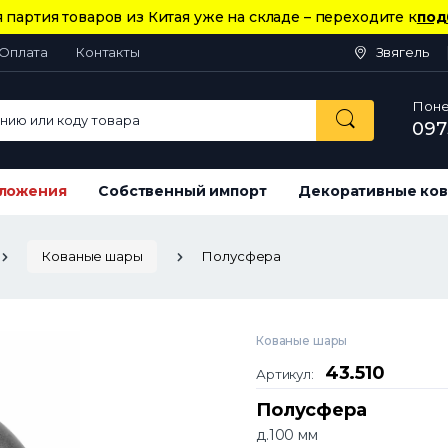
 партия товаров из Китая уже на складе – переходите к
под
Оплата
Контакты
Звягель
Понед
ию или коду товара
097
ложения
Собственный импорт
Декоративные ков
Кованые шары
Полусфера
Кованые шары
43.510
Артикул:
Полусфера
д.100 мм