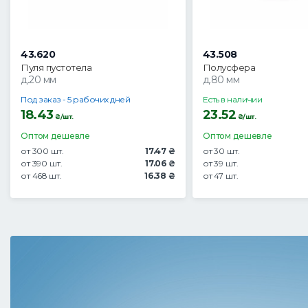
43.620
43.508
Пуля пустотела
Полусфера
д.20 мм
д.80 мм
Под заказ - 5 рабочих дней
Есть в наличии
18.43
23.52
₴/шт.
₴/шт.
Оптом дешевле
Оптом дешевле
от 300 шт.
17.47 ₴
от 30 шт.
от 390 шт.
17.06 ₴
от 39 шт.
от 468 шт.
16.38 ₴
от 47 шт.