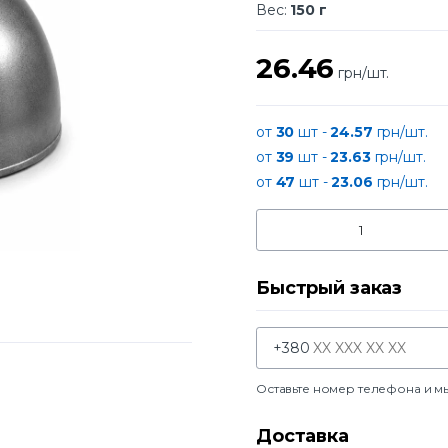
Вес:
150 г
26.46
грн/шт.
от
30
шт -
24.57
грн/шт.
от
39
шт -
23.63
грн/шт.
от
47
шт -
23.06
грн/шт.
Быстрый заказ
+380
Оставьте номер телефона и м
Доставка