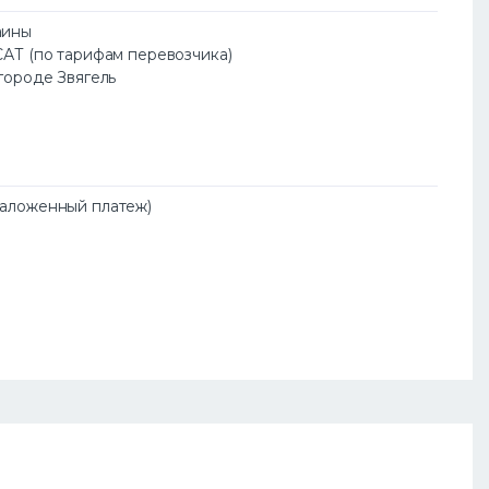
аины
САТ (по тарифам перевозчика)
 городе Звягель
Наложенный платеж)