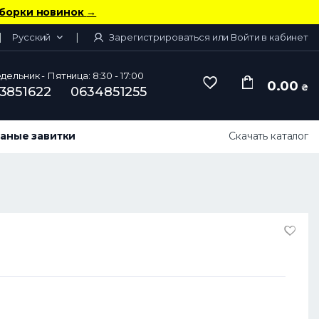
борки новинок
→
Русский
Зарегистрироваться или Войти в кабинет
ельник - Пятница: 8:30 - 17:00
0.00
₴
3851622
0634851255
аные завитки
Скачать каталог