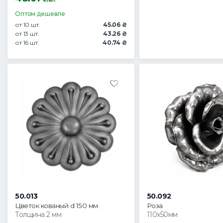
Оптом дешевле
от 10 шт.
45.06 ₴
от 13 шт.
43.26 ₴
от 16 шт.
40.74 ₴
50.013
50.092
Цветок кованый d 150 мм.
Роза
Толщина 2 мм
110х50мм