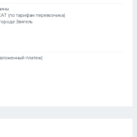
аины
САТ (по тарифам перевозчика)
 городе Звягель
Наложенный платеж)