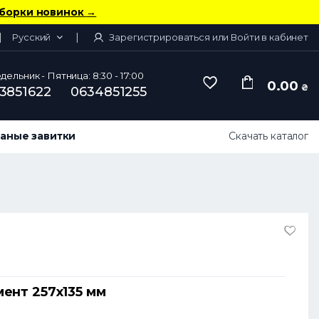
борки новинок
→
Русский
Зарегистрироваться или Войти в кабинет
ельник - Пятница: 8:30 - 17:00
0.00
₴
3851622
0634851255
аные завитки
Скачать каталог
ент 257х135 мм