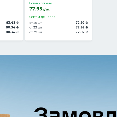
Есть в наличии
77.95
₴/шт.
Оптом дешевле
83.43 ₴
от 25 шт.
72.92 ₴
80.34 ₴
от 33 шт.
72.92 ₴
80.34 ₴
от 39 шт.
72.92 ₴