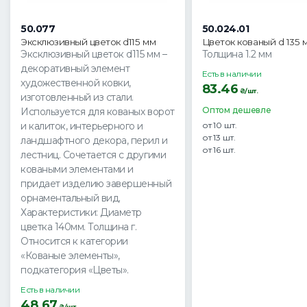
50.077
50.024.01
Эксклюзивный цветок d115 мм
Цветок кованый d 135 
Эксклюзивный цветок d115 мм –
Толщина 1.2 мм
декоративный элемент
Есть в наличии
художественной ковки,
83.46
₴/шт.
изготовленный из стали.
Оптом дешевле
Используется для кованых ворот
и калиток, интерьерного и
от 10 шт.
от 13 шт.
ландшафтного декора, перил и
от 16 шт.
лестниц. Сочетается с другими
коваными элементами и
придает изделию завершенный
орнаментальный вид.
Характеристики: Диаметр
цветка 140мм. Толщина г.
Относится к категории
«Кованые элементы»,
подкатегория «Цветы».
Есть в наличии
48.67
₴/шт.