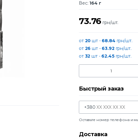
Вес:
164 г
73.76
грн/шт.
от
20
шт -
68.84
грн/шт.
от
26
шт -
63.92
грн/шт.
от
32
шт -
62.45
грн/шт.
Быстрый заказ
+380
Оставьте номер телефона и м
Доставка