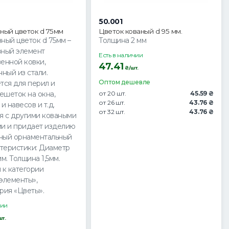
50.001
ный цветок d 75мм
Цветок кованый d 95 мм.
ный цветок d 75мм –
Толщина 2 мм
вный элемент
Есть в наличии
енной ковки,
47.41
₴/шт.
нный из стали.
Оптом дешевле
тся для перил и
решеток на окна,
от 20 шт.
45.59 ₴
от 26 шт.
43.76 ₴
и навесов и т.д.
от 32 шт.
43.76 ₴
я с другими коваными
и и придает изделию
ный орнаментальный
ктеристики: Диаметр
м. Толщина 1,5мм.
 к категории
элементы»,
рия «Цветы».
чии
т.