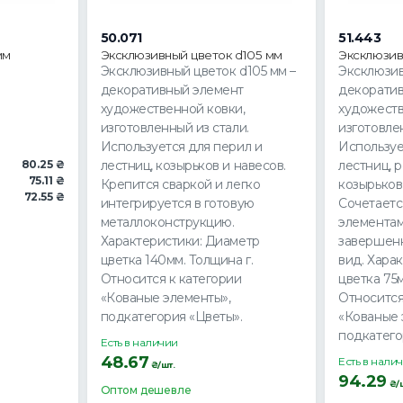
50.071
51.443
мм
Эксклюзивный цветок d105 мм
Эксклюзив
Эксклюзивный цветок d105 мм –
Эксклюзив
декоративный элемент
декорати
художественной ковки,
художеств
изготовленный из стали.
изготовле
Используется для перил и
Используе
80.25 ₴
лестниц, козырьков и навесов.
лестниц, 
75.11 ₴
Крепится сваркой и легко
козырьков 
72.55 ₴
интегрируется в готовую
Сочетаетс
металлоконструкцию.
элементам
Характеристики: Диаметр
завершен
цветка 140мм. Толщина г.
вид. Хара
Относится к категории
цветка 75м
«Кованые элементы»,
Относится
подкатегория «Цветы».
«Кованые 
подкатего
Есть в наличии
48.67
Есть в нали
₴/шт.
94.29
₴/ш
Оптом дешевле