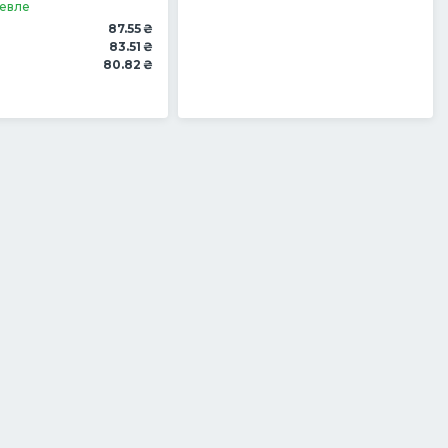
евле
87.55 ₴
83.51 ₴
80.82 ₴