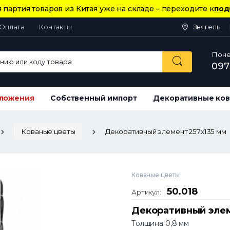
 партия товаров из Китая уже на складе – переходите к
под
Оплата
Контакты
Звягель
Понед
ию или коду товара
097
ложения
Собственный импорт
Декоративные ков
Кованые цветы
Декоративный элемент 257х135 мм
Кованые цветы
50.018
Артикул:
Декоративный элем
Толщина 0,8 мм