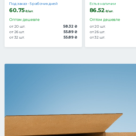
Под заказ - 5 рабочих дней
Есть в наличии
60.75
86.52
₴/шт.
₴/шт.
Оптом дешевле
Оптом дешевле
от 20 шт.
58.32 ₴
от 20 шт.
от 26 шт.
55.89 ₴
от 26 шт.
от 32 шт.
55.89 ₴
от 32 шт.