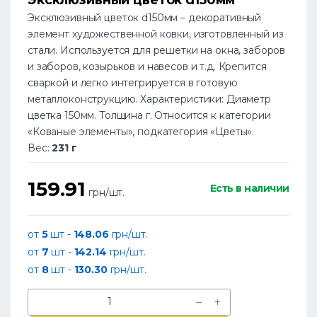
Эксклюзивный цветок d150мм – декоративный
элемент художественной ковки, изготовленный из
стали. Используется для решетки на окна, заборов
и заборов, козырьков и навесов и т.д. Крепится
сваркой и легко интегрируется в готовую
металлоконструкцию. Характеристики: Диаметр
цветка 150мм. Толщина г. Относится к категории
«Кованые элементы», подкатегория «Цветы».
Вес:
231 г
159.91
Есть в наличии
грн/шт.
от
5
шт -
148.06
грн/шт.
от
7
шт -
142.14
грн/шт.
от
8
шт -
130.30
грн/шт.