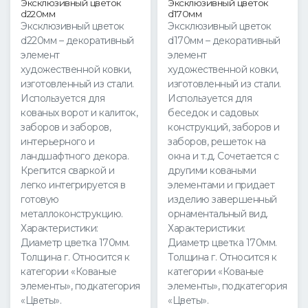
Эксклюзивный цветок
Эксклюзивный цветок
d220мм
d170мм
Эксклюзивный цветок
Эксклюзивный цветок
d220мм – декоративный
d170мм – декоративный
элемент
элемент
художественной ковки,
художественной ковки,
изготовленный из стали.
изготовленный из стали.
Используется для
Используется для
кованых ворот и калиток,
беседок и садовых
заборов и заборов,
конструкций, заборов и
интерьерного и
заборов, решеток на
ландшафтного декора.
окна и т.д. Сочетается с
Крепится сваркой и
другими коваными
легко интегрируется в
элементами и придает
готовую
изделию завершенный
металлоконструкцию.
орнаментальный вид.
Характеристики:
Характеристики:
Диаметр цветка 170мм.
Диаметр цветка 170мм.
Толщина г. Относится к
Толщина г. Относится к
категории «Кованые
категории «Кованые
элементы», подкатегория
элементы», подкатегория
«Цветы».
«Цветы».