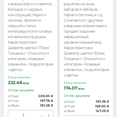
кованых ворот и калиток,
решетки на окна,
беседок и садовых
заборов и заборов,
конструкций, перил и
перил и лестниц и т.д.
лестниц. Крепится
Сочетается с другими
сваркой и легко
коваными элементами и
интегрируется в готовую
придает изделию
металлоконструкцию.
завершенный
Характеристики:
орнаментальный вид.
Диаметр цветка 170мм.
Характеристики:
Толщина г. Относится к
Диаметр цветка 160мм.
категории «Кованые
Толщина г. Относится к
элементы», подкатегория
категории «Кованые
«Цветы».
элементы», подкатегория
«Цветы».
Есть в наличии
222.48
Есть в наличии
₴/шт.
174.07
₴/шт.
Оптом дешевле
Оптом дешевле
от 5 шт.
206.00 ₴
от 7 шт.
197.76 ₴
от 5 шт.
163.36 ₴
от 8 шт.
181.28 ₴
от 7 шт.
158.00 ₴
от 8 шт.
147.29 ₴