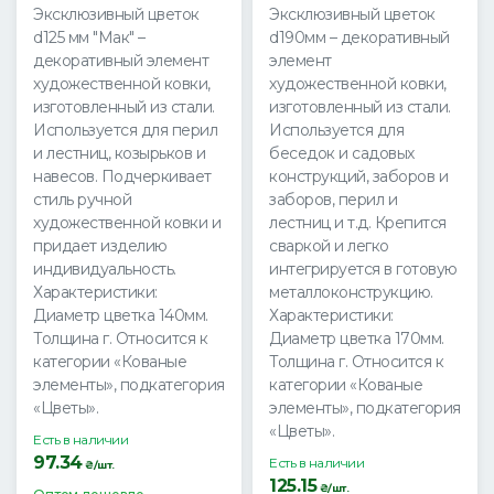
Эксклюзивный цветок
Эксклюзивный цветок
d125 мм "Мак" –
d190мм – декоративный
декоративный элемент
элемент
художественной ковки,
художественной ковки,
изготовленный из стали.
изготовленный из стали.
Используется для перил
Используется для
и лестниц, козырьков и
беседок и садовых
навесов. Подчеркивает
конструкций, заборов и
стиль ручной
заборов, перил и
художественной ковки и
лестниц и т.д. Крепится
придает изделию
сваркой и легко
индивидуальность.
интегрируется в готовую
Характеристики:
металлоконструкцию.
Диаметр цветка 140мм.
Характеристики:
Толщина г. Относится к
Диаметр цветка 170мм.
категории «Кованые
Толщина г. Относится к
элементы», подкатегория
категории «Кованые
«Цветы».
элементы», подкатегория
«Цветы».
Есть в наличии
97.34
Есть в наличии
₴/шт.
125.15
₴/шт.