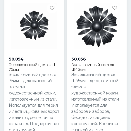
50.054
50.056
Эксклюзивный цветок d
Эксклюзивный цветок
75мм
d145мм
Эксклюзивный цветок d
Эксклюзивный цветок
75мм – декоративный
d145мм – декоративный
элемент
элемент
художественной ковки,
художественной ковки,
изготовленный из стали.
изготовленный из стали.
Используется для перил
Используется для
и лестниц, кованых ворот
заборов и заборов,
и калиток, решетки на
беседок и садовых
окна и т.д. Подчеркивает
конструкций. Крепится
стиль ручной
сваркой и легко