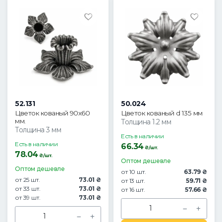
52.131
50.024
Цветок кованый 90х60
Цветок кованый d 135 мм
мм.
Толщина 1.2 мм
Толщина 3 мм
Есть в наличии
Есть в наличии
66.34
₴/шт.
78.04
₴/шт.
Оптом дешевле
Оптом дешевле
от 10 шт.
63.79 ₴
от 25 шт.
73.01 ₴
от 13 шт.
59.71 ₴
от 33 шт.
73.01 ₴
от 16 шт.
57.66 ₴
от 39 шт.
73.01 ₴