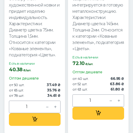
художественной ковки и
интегрируется в готовую
придает изделию
металлоконструкцию.
индивидуальность.
Характеристики:
Характеристики:
Диаметр цветка 145мм.
Диаметр цветка 75мм.
Толщина 2мм. Относится
Толщина 1,5мм.
к категории «Кованые
Относится к категории
элементы», подкатегория
«Кованые элементы»,
«Цветы».
подкатегория «Цветы».
Есть в наличии
72.10
Есть в наличии
₴/шт.
40.38
₴/шт.
Оптом дешевле
Оптом дешевле
от 40 шт.
66.95 ₴
от 52 шт.
63.86 ₴
от 50 шт.
37.49 ₴
от 63 шт.
61.80 ₴
от 65 шт.
35.76 ₴
от 78 шт.
34.61 ₴