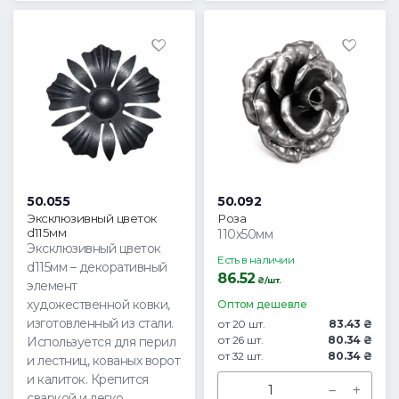
50.055
50.092
Эксклюзивный цветок
Роза
d115мм
110х50мм
Эксклюзивный цветок
Есть в наличии
d115мм – декоративный
86.52
₴/шт.
элемент
художественной ковки,
Оптом дешевле
изготовленный из стали.
от 20 шт.
83.43 ₴
от 26 шт.
80.34 ₴
Используется для перил
от 32 шт.
80.34 ₴
и лестниц, кованых ворот
и калиток. Крепится
сваркой и легко