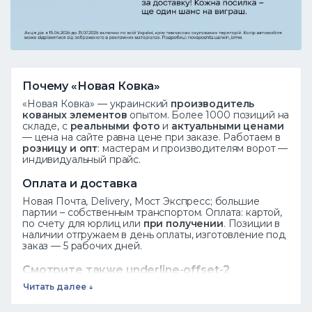
Почему «Новая Ковка»
«Новая Ковка» — украинский
производитель
кованых элементов
опытом. Более 1000 позиций на
складе, с
реальными фото
и
актуальными ценами
— цена на сайте равна цене при заказе. Работаем в
розницу и опт
: мастерам и производителям ворот —
индивидуальный прайс.
Оплата и доставка
Новая Почта, Delivery, Мост Экспресс; большие
партии – собственным транспортом. Оплата: картой,
по счету для юрлиц или
при получении
. Позиции в
наличии отгружаем в день оплаты, изготовление под
заказ — 5 рабочих дней.
Смотрите также underline-offset-2
decoration-1 decoration-current/40
Читать далее ↓
hover:decoration-current focus:decoration-