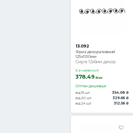
13.092
Фриз декоративний
125х1130мм
Смуга 12х6мм декор
Є в наявності
378.49
₴/шт.
Оптом дешевше
від 15 шт.
354.08 ₴
від 20 шт.
329.66 ₴
від 24 шт.
312.56 ₴