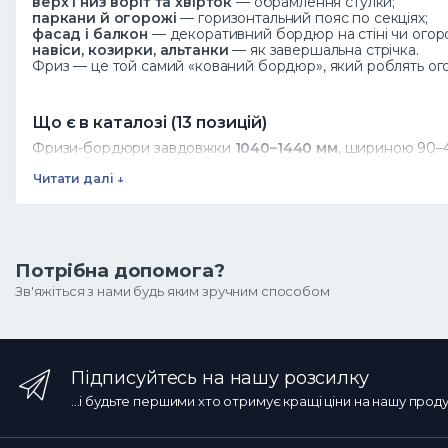
верх і низ воріт та хвірток
— обрамлення стулки;
паркани й огорожі
— горизонтальний пояс по секціях;
фасад і балкон
— декоративний бордюр на стіні чи огор
навіси, козирки, альтанки
— як завершальна стрічка.
Фриз — це той самий «кований бордюр», який роблять ог
Що є в каталозі (13 позицій)
Фризи-бордюри завдовжки
1040–1440 мм
, шириною 90–41
між собою
— можна набрати потрібну довжину по периме
Читати далі ↓
Фриз, декоративний елемент чи завиток — що обра
потрібна суцільна горизонтальна смуга-бордюр — це
фри
окрема фігурна вставка в центр секції —
декоративні еле
поелементне заповнення —
завитки
та
розети
.
Потрібна допомога?
Зв'яжіться з нами будь яким зручним способом
Як підібрати фриз
Довжина — під секцію:
рахуйте за периметром; фризи сти
Ширина (висота смуги) — під масштаб:
вузькі 90–125 мм
Підписуйтесь на нашу розсилку
Профіль — під решту декору
секції (смуга до смуги, ква
...і будьте першими хто отримує кращі ціни на нашу прод
Ціна, опт і замовлення