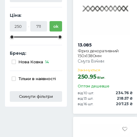
Ціна:
-
ok
13.085
Фриз декоративний
Бренд:
150х1380мм
Смуга 8х4мм
Нова Ковка
14
Закінчується
250.95
₴/шт.
Тільки в наявності
Оптом дешевше
від 10 шт.
234.76 ₴
Скинути фільтри
від 13 шт.
218.57 ₴
від 16 шт.
207.23 ₴