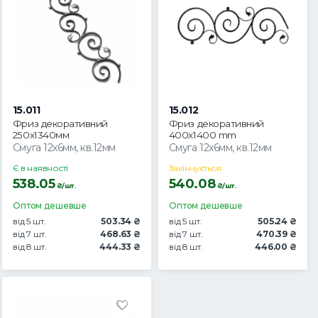
15.011
15.012
Фриз декоративний
Фриз декоративний
250х1340мм
400х1400 mm
Смуга 12х6мм, кв.12мм
Смуга 12х6мм, кв.12мм
Є в наявності
Закінчується
538.05
540.08
₴/шт.
₴/шт.
Оптом дешевше
Оптом дешевше
від 5 шт.
503.34 ₴
від 5 шт.
505.24 ₴
від 7 шт.
468.63 ₴
від 7 шт.
470.39 ₴
від 8 шт.
444.33 ₴
від 8 шт.
446.00 ₴