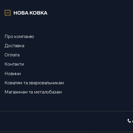
Від виробника — від ~250 ₴ за фриз; на партію діє оптова 
Про компанію
Доставка
Оплата
Контакти
Новини
Ковалям та зварювальникам
Магазинам та металобазам