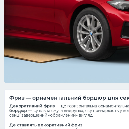
Фриз — орнаментальний бордюр для сек
Декоративний фриз
— це горизонтальна орнаментальн
бордюр
— суцільна смуга візерунка, яку приварюють у к
секції завершений «обрамлений» вигляд.
Де ставлять декоративний фриз