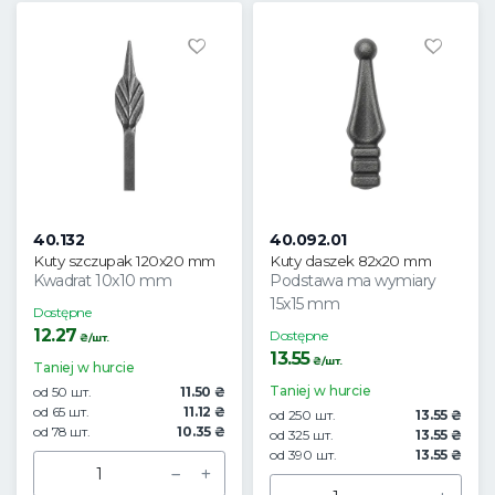
40.132
40.092.01
Kuty szczupak 120x20 mm
Kuty daszek 82x20 mm
Kwadrat 10x10 mm
Podstawa ma wymiary
15x15 mm
Dostępne
12.27
Dostępne
₴/шт.
13.55
₴/шт.
Taniej w hurcie
Taniej w hurcie
od 50 шт.
11.50 ₴
od 65 шт.
11.12 ₴
od 250 шт.
13.55 ₴
od 78 шт.
10.35 ₴
od 325 шт.
13.55 ₴
od 390 шт.
13.55 ₴