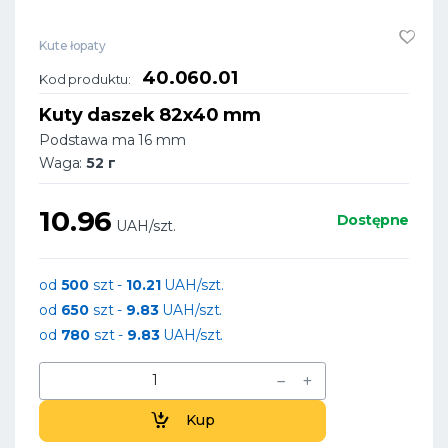
Kute łopaty
40.060.01
Kod produktu:
Kuty daszek 82x40 mm
Podstawa ma 16 mm
Waga:
52 г
10.96
Dostępne
UAH/szt.
od
500
szt -
10.21
UAH/szt.
od
650
szt -
9.83
UAH/szt.
od
780
szt -
9.83
UAH/szt.
Kup