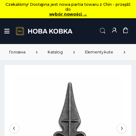
Czekaliśmy! Dostępna jest nowa partia towaru z Chin - przejdź
do
wybór nowości
→
Головна
Katalog
Elementy kute