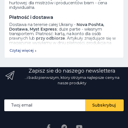
hurtowej: dla mistrzów i producentów bram - cena
indywidualna.
Płatność i dostawa
Dostawa na terenie całej Ukrainy -
Nova Poshta,
Dostawa, Myst Express
; duże partie - własnym
transportem. Płatność: kartą, na konto dla osób
prawnych lub
przy odbiorze
. Artykuły znajdujące się w
magazynie wysyłamy w dniu płatności, produkcja na
zamówienie trwa 5 dni roboczych.
Czytaj więcej ↓
Zobacz też
Elementy kute
·
Rozety
·
Liście
·
Cały katalog
Zapisz sie do naszego newslettera
Często zadawane pytania
...i badz pierwszym, ktory otrzyma najlepsze ceny na
Jak zamówić?
Dodaj produkt do koszyka lub zadzwoń
nasze produkty
☎ 068 700 10 13 - menadżer potwierdzi dostępność.
Czy istnieje sprzedaż hurtowa?
Tak, ceny hurtowe od
producenta z rabatem ilościowym.
Jaki rodzaj
dostawy?
przez Nova Poshta i inne usługi na terenie
Email address
całej Ukrainy; na stanie - w dniu płatności.
Czy zdjęcia i
Subskrybuj
ceny są prawdziwe?
Tak, zdjęcia są prawdziwe, ceny są
aktualne codziennie.