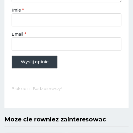
Imie
*
Email
*
Wyslij opinie
Brak opinii. Badz pierwszy!
Moze cie rowniez zainteresowac