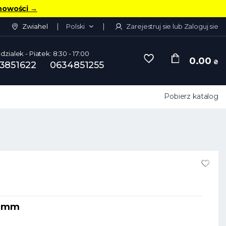
nowości
→
Zwiahel
Polski
Zarejestruj sie lub Zaloguj sie
dzialek - Piatek: 8:30 - 17:00
0.00
₴
3851622
0634851255
Pobierz katalog
0 mm