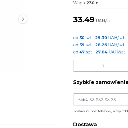
Waga:
230 г
33.49
UAH/szt.
od
30
szt -
29.30
UAH/szt.
od
39
szt -
28.26
UAH/szt.
od
47
szt -
27.84
UAH/szt.
Szybkie zamowieni
+380
Zostaw numer telefonu, a my od
Dostawa