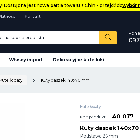
! Dostępna jest nowa partia towaru z Chin - przejdź do
wybór 
Platnosci
Kontakt
Ponie
 lub kodzie produktu
097
Własny import
Dekoracyjne kute loki
Kute łopaty
Kuty daszek 140x70 mm
Kute łopaty
40.077
Kod produktu:
Kuty daszek 140x7
Podstawa 26 mm