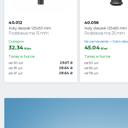
40.012
40.056
Kuty daszek 125x55 mm
Kuty daszek 125x65 mm
Podstawa ma 15 mm
Podstawa ma 25 mm
Dostępne
Na zamówienie — 5 dni rob
32.34
45.04
₴/шт.
₴/шт.
Taniej w hurcie
Taniej w hurcie
od 30 шт.
29.57 ₴
od 50 шт.
od 39 шт.
28.64 ₴
od 65 шт.
od 47 шт.
28.64 ₴
od 78 шт.