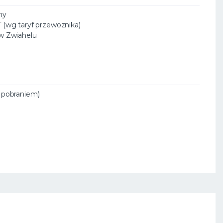
ny
T (wg taryf przewoznika)
 w Zwiahelu
a pobraniem)