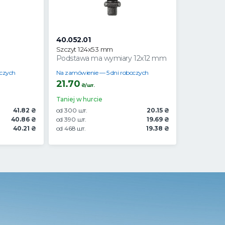
40.052.01
Szczyt 124x53 mm
Podstawa ma wymiary 12x12 mm
oczych
Na zamówienie — 5 dni roboczych
21.70
₴/шт.
Taniej w hurcie
41.82 ₴
od 300 шт.
20.15 ₴
40.86 ₴
od 390 шт.
19.69 ₴
40.21 ₴
od 468 шт.
19.38 ₴