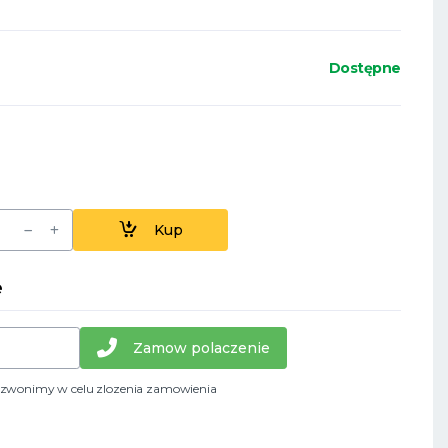
Dostępne
Kup
e
Zamow polaczenie
dzwonimy w celu zlozenia zamowienia