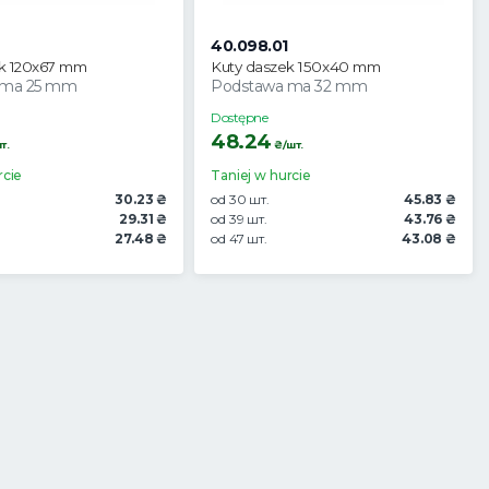
40.098.01
ek 120x67 mm
Kuty daszek 150x40 mm
 ma 25 mm
Podstawa ma 32 mm
Dostępne
48.24
т.
₴/шт.
rcie
Taniej w hurcie
30.23 ₴
od 30 шт.
45.83 ₴
29.31 ₴
od 39 шт.
43.76 ₴
27.48 ₴
od 47 шт.
43.08 ₴