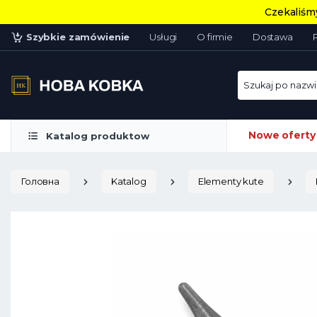
Czekaliśmy
Szybkie zamówienie
Usługi
O firmie
Dostawa
Szukaj po nazwie
Nowe oferty
Katalog produktow
Головна
Katalog
Elementy kute