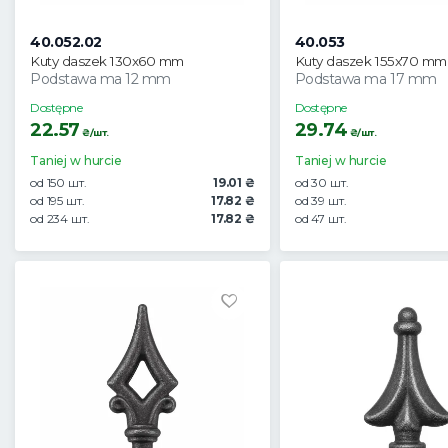
40.052.02
40.053
Kuty daszek 130x60 mm
Kuty daszek 155x70 mm
Podstawa ma 12 mm
Podstawa ma 17 mm
Dostępne
Dostępne
22.57
29.74
₴/шт.
₴/шт.
Taniej w hurcie
Taniej w hurcie
od 150 шт.
19.01 ₴
od 30 шт.
od 195 шт.
17.82 ₴
od 39 шт.
od 234 шт.
17.82 ₴
od 47 шт.