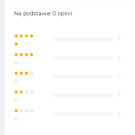
Na podstawie 0 opinii
0
0
0
0
0