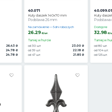
40.071
40.099.01
Kuty daszek 140x70 mm
Kuty dasz
Podstawa 26 mm
Podstawa
Na zamówienie — 5 dni roboczych
Dostępne
26.29
32.98
₴/шт.
₴/ш
Taniej w hurcie
Taniej w hu
26.43 ₴
od 30 шт.
23.00 ₴
od 80 шт.
24.78 ₴
od 39 шт.
22.18 ₴
od 104 шт.
24.78 ₴
od 47 шт.
21.85 ₴
od 125 шт.