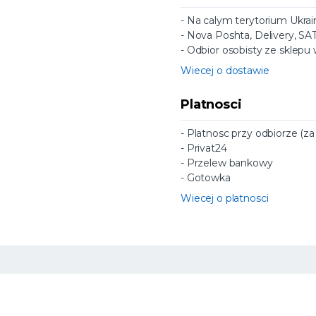
- Na calym terytorium Ukrai
- Nova Poshta, Delivery, SA
- Odbior osobisty ze sklepu
Wiecej o dostawie
Platnosci
- Platnosc przy odbiorze (z
- Privat24
- Przelew bankowy
- Gotowka
Wiecej o platnosci