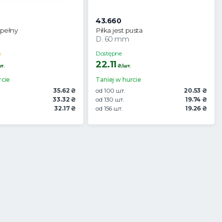
43.660
 pełny
Piłka jest pusta
D. 60 mm
a
Dostępne
22.11
т.
₴/шт.
rcie
Taniej w hurcie
35.62 ₴
od 100 шт.
20.53 ₴
33.32 ₴
od 130 шт.
19.74 ₴
32.17 ₴
od 156 шт.
19.26 ₴