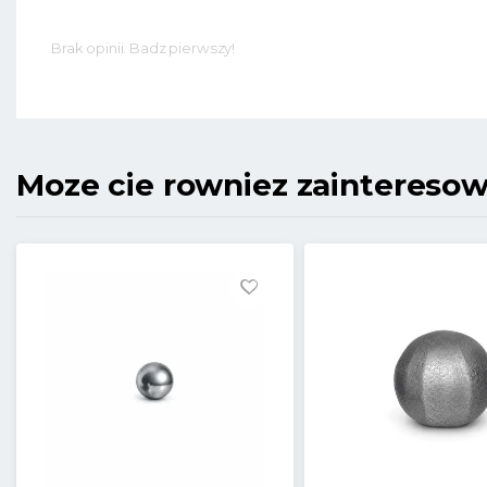
Brak opinii. Badz pierwszy!
Moze cie rowniez zaintereso