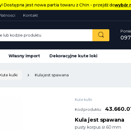
! Dostępna jest nowa partia towaru z Chin - przejdź do
wybór 
Platnosci
Kontakt
Ponie
 lub kodzie produktu
097
Własny import
Dekoracyjne kute loki
Kute kulki
Kula jest spawana
Kute kulki
43.660.0
Kod produktu:
Kula jest spawana
pusty korpus śr.60 mm