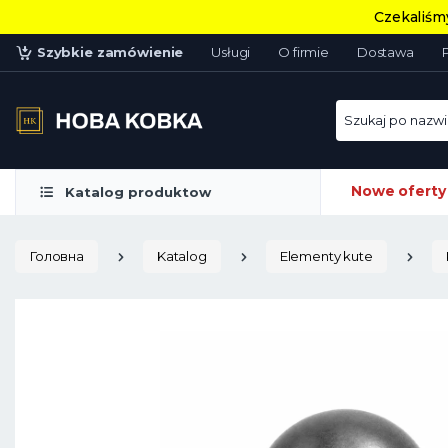
Czekaliśmy
Szybkie zamówienie
Usługi
O firmie
Dostawa
Szukaj po nazwie
Nowe oferty
Katalog produktow
Головна
Katalog
Elementy kute