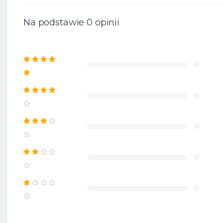
Na podstawie 0 opinii
0
0
0
0
0