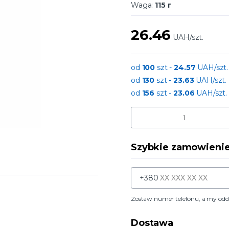
Waga:
115 г
26.46
UAH/szt.
od
100
szt -
24.57
UAH/szt.
od
130
szt -
23.63
UAH/szt.
od
156
szt -
23.06
UAH/szt.
Szybkie zamowieni
+380
Zostaw numer telefonu, a my od
Dostawa