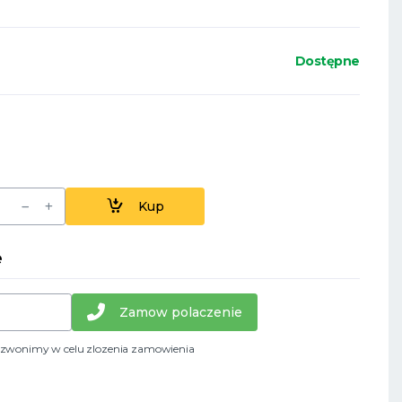
Dostępne
Kup
e
Zamow polaczenie
dzwonimy w celu zlozenia zamowienia