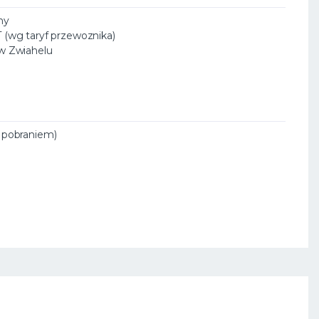
ny
T (wg taryf przewoznika)
 w Zwiahelu
a pobraniem)