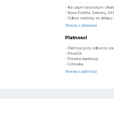
- Na calym terytorium Ukrai
- Nova Poshta, Delivery, SA
- Odbior osobisty ze sklepu
Wiecej o dostawie
Platnosci
- Platnosc przy odbiorze (z
- Privat24
- Przelew bankowy
- Gotowka
Wiecej o platnosci