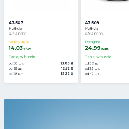
43.507
43.509
Półkula
Półkula
d.70 mm
d.90 mm
Kończy się na
Dostępne
14.03
24.99
₴/шт.
₴/шт.
Taniej w hurcie
Taniej w hurcie
od 50 шт.
13.03 ₴
od 30 шт.
od 65 шт.
12.52 ₴
od 39 шт.
od 78 шт.
12.22 ₴
od 47 шт.