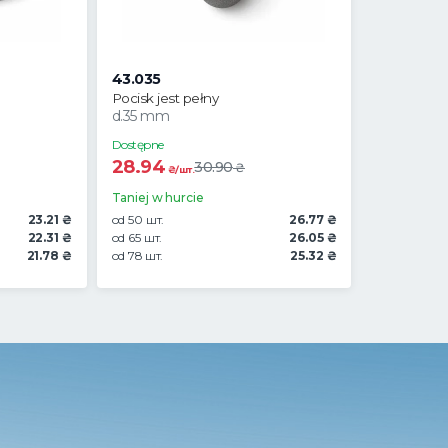
43.035
Pocisk jest pełny
d.35 mm
Dostępne
28.94
30.90
₴
₴/шт.
Taniej w hurcie
23.21 ₴
od 50 шт.
26.77 ₴
22.31 ₴
od 65 шт.
26.05 ₴
21.78 ₴
od 78 шт.
25.32 ₴