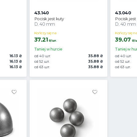
43.140
43.040
Pocisk jest kuty
Pocisk jest
D. 40 mm
D. 40 mm
Kończy się na
Kończy się n
37.21
39.07
₴/шт.
₴/ш
Taniej w hurcie
Taniej w hu
16.13 ₴
od 40 шт.
35.88 ₴
od 40 шт.
16.13 ₴
od 52 шт.
35.88 ₴
od 52 шт.
16.13 ₴
od 63 шт.
35.88 ₴
od 63 шт.