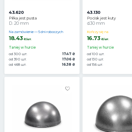
43.620
43.130
Piłka jest pusta
Pocisk jest kuty
D. 20 mm
d.30 mm
Na zamówienie — 5 dni roboczych
Kończy się na
18.43
16.73
₴/шт.
₴/шт.
Taniej w hurcie
Taniej w hurcie
od 300 шт.
17.47 ₴
od 100 шт.
od 390 шт.
17.06 ₴
od 130 шт.
od 468 шт.
16.38 ₴
od 156 шт.