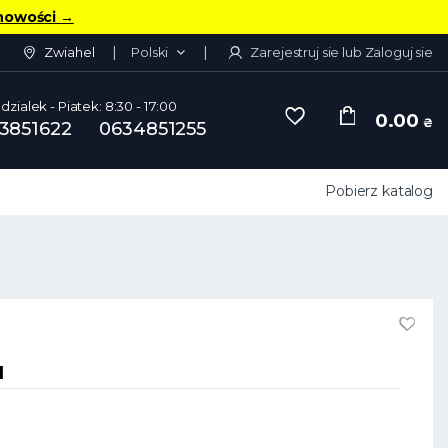
nowości
→
Zwiahel
Polski
Zarejestruj sie lub Zaloguj sie
dzialek - Piatek: 8:30 - 17:00
0.00
₴
3851622
0634851255
Pobierz katalog
1