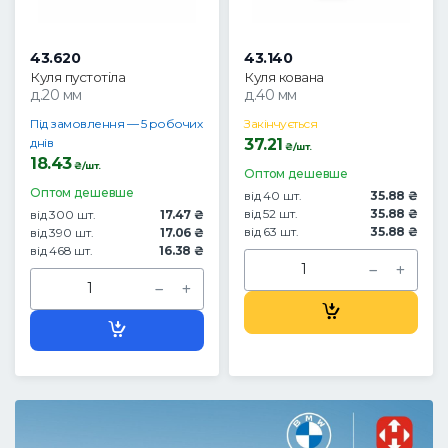
43.620
43.140
Куля пустотіла
Куля кована
д.20 мм
д.40 мм
Під замовлення — 5 робочих
Закінчується
днів
37.21
₴/шт.
18.43
₴/шт.
Оптом дешевше
Оптом дешевше
від 40 шт.
35.88 ₴
від 52 шт.
35.88 ₴
від 300 шт.
17.47 ₴
від 63 шт.
35.88 ₴
від 390 шт.
17.06 ₴
від 468 шт.
16.38 ₴