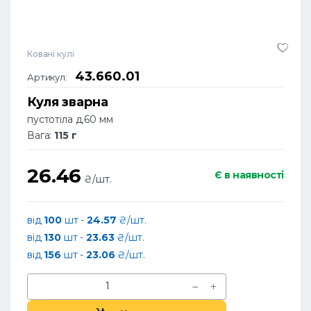
Ковані кулі
43.660.01
Артикул:
Куля зварна
пустотіла д.60 мм
Вага:
115 г
26.46
Є в наявності
₴/шт.
від
100
шт -
24.57
₴/шт.
від
130
шт -
23.63
₴/шт.
від
156
шт -
23.06
₴/шт.