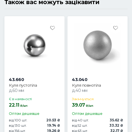
Також вас можуть зацікавити
43.660
43.040
Куля пустотіла
Куля повнотіла
д.60 мм
д.40 мм
Є в наявності
Закінчується
22.11
39.07
₴/шт.
₴/шт.
Оптом дешевше
Оптом дешевше
від 100 шт.
20.53 ₴
від 40 шт.
35.62 ₴
від 130 шт.
19.74 ₴
від 52 шт.
33.32 ₴
від 156 шт.
19.26 ₴
від 63 шт.
32.17 ₴