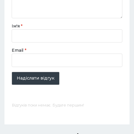
Ім'я
*
Email
*
Надіслати відгук
Відгуків поки немає. Будьте першим!