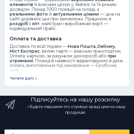
елементів
із власним цехом у Звягелі та 14-річним
досвідом. Понад 1000 позицій на складі, з
реальними фото
й
актуальними цінами
— ціна на
сайті дорівнює ціні при замовленні. Працюємо в
роздріб і опт
: майстрам і виробникам воріт —
індивідуальний прайс.
Оплата та доставка
Доставка по всій Україні —
Нова Пошта, Delivery,
Міст Експрес
; великі партії — власним транспортом.
Оплата: карткою, за рахунком для юросіб або
при
отриманні
. Позиції в наявності відвантажуємо в день
оплати, виготовлення під замовлення — 5 робочих
днів.
Читати далі ↓
Дивіться також
Ковані елементи
·
Завитки
·
Піки
·
Розети
·
Листя
·
Весь каталог
Підписуйтесь на нашу розсилку
Часті запитання
...і будьте першими хто отримує кращі ціни на нашу
Як замовити?
Додайте товар у кошик або
продукцію
зателефонуйте ☎ 068 700 10 13 — менеджер
підтвердить наявність.
Чи є опт?
Так, оптові ціни від
виробника зі знижкою за обсяг.
Яка доставка?
Новою Поштою та іншими службами по всій Україні; у
Email address