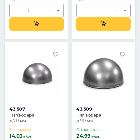
43.507
43.509
Напівсфера
Напівсфера
д.70 мм
д.90 мм
Закінчується
Є в наявності
14.03
24.99
₴/шт.
₴/шт.