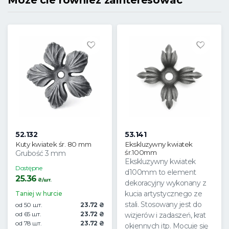
Moze cie rowniez zainteresowac
52.132
53.141
Kuty kwiatek śr. 80 mm
Ekskluzywny kwiatek
śr.100mm
Grubość 3 mm
Ekskluzywny kwiatek
Dostępne
d100mm to element
25.36
₴/шт.
dekoracyjny wykonany z
kucia artystycznego ze
Taniej w hurcie
stali. Stosowany jest do
od 50 шт.
23.72 ₴
od 65 шт.
23.72 ₴
wizjerów i zadaszeń, krat
od 78 шт.
23.72 ₴
okiennych itp. Mocuje się