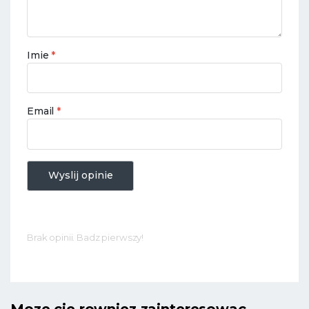
Imie
*
Email
*
Wyslij opinie
Brak opinii. Badz pierwszy!