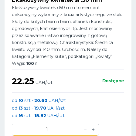
Ekskluzywny kwiatek d50 mm to element
dekoracyjny wykonany z kucia artystycznego ze stali.
Służy do kutych bram i bram, altanek i konstrukcji
ogrodowych, krat okiennych itp. Jest mocowany
przez spawanie i łatwo integrowany z gotową
konstrukcją metalową. Charakterystyka: Średnica
kwiatu wynosi 140 mm. Grubość m. Należy do
kategorii „Elementy kute”, podkategorii „Kwiaty”.
Waga:
100 г
22.25
Dostępne
UAH/szt.
od
10
szt -
20.60
UAH/szt.
od
13
szt -
19.78
UAH/szt.
od
16
szt -
18.62
UAH/szt.