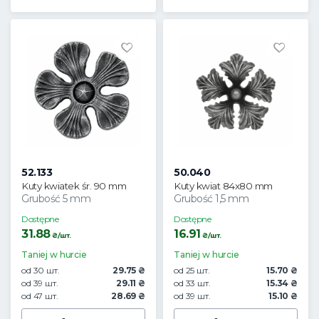
52.133
50.040
Kuty kwiatek śr. 90 mm
Kuty kwiat 84x80 mm
Grubość 5 mm
Grubość 1,5 mm
Dostępne
Dostępne
31.88
16.91
₴/шт.
₴/шт.
Taniej w hurcie
Taniej w hurcie
od 30 шт.
29.75 ₴
od 25 шт.
15.70 ₴
od 39 шт.
29.11 ₴
od 33 шт.
15.34 ₴
od 47 шт.
28.69 ₴
od 39 шт.
15.10 ₴