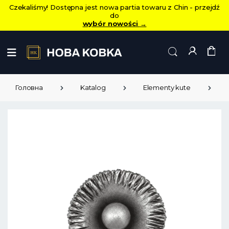
Czekaliśmy! Dostępna jest nowa partia towaru z Chin - przejdź
do
wybór nowości
→
Головна
Katalog
Elementy kute