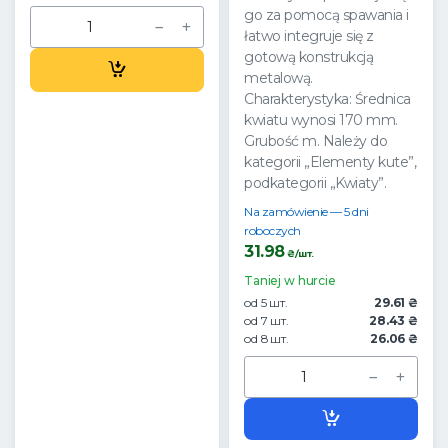
go za pomocą spawania i
łatwo integruje się z
gotową konstrukcją
metalową.
Charakterystyka: Średnica
kwiatu wynosi 170 mm.
Grubość m. Należy do
kategorii „Elementy kute”,
podkategorii „Kwiaty”.
Na zamówienie — 5 dni
roboczych
31.98
₴/шт.
Taniej w hurcie
od 5 шт.
29.61 ₴
od 7 шт.
28.43 ₴
od 8 шт.
26.06 ₴