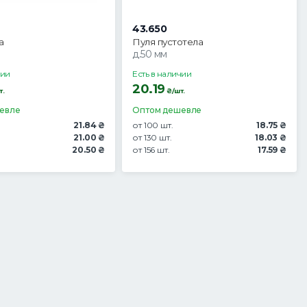
43.650
а
Пуля пустотела
д.50 мм
чии
Есть в наличии
20.19
т.
₴/шт.
евле
Оптом дешевле
21.84 ₴
от 100 шт.
18.75 ₴
21.00 ₴
от 130 шт.
18.03 ₴
20.50 ₴
от 156 шт.
17.59 ₴