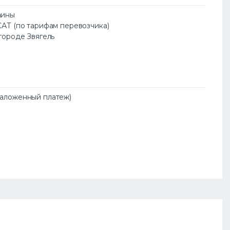
аины
САТ (по тарифам перевозчика)
 городе Звягель
Наложенный платеж)