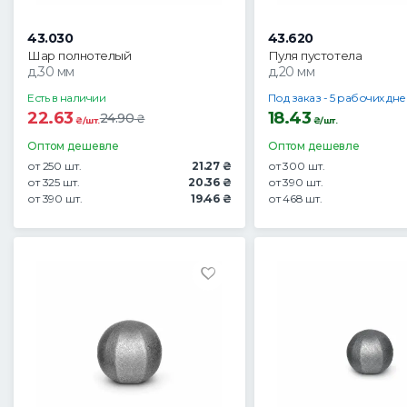
43.030
43.620
Шар полнотелый
Пуля пустотела
д.30 мм
д.20 мм
Есть в наличии
Под заказ - 5 рабочих дн
22.63
18.43
24.90
₴
₴/шт.
₴/шт.
Оптом дешевле
Оптом дешевле
от 250 шт.
21.27 ₴
от 300 шт.
от 325 шт.
20.36 ₴
от 390 шт.
от 390 шт.
19.46 ₴
от 468 шт.