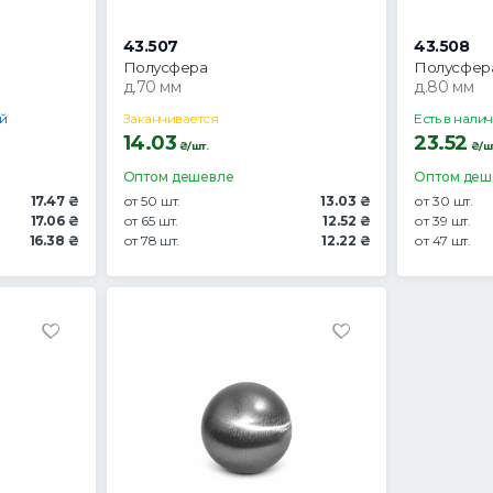
43.507
43.508
Полусфера
Полусфер
д.70 мм
д.80 мм
ей
Заканчивается
Есть в нали
14.03
23.52
₴/шт.
₴/ш
Оптом дешевле
Оптом деш
17.47 ₴
от 50 шт.
13.03 ₴
от 30 шт.
17.06 ₴
от 65 шт.
12.52 ₴
от 39 шт.
16.38 ₴
от 78 шт.
12.22 ₴
от 47 шт.