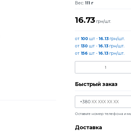
Вес:
111 г
16.73
грн/шт.
от
100
шт -
16.13
грн/шт.
от
130
шт -
16.13
грн/шт.
от
156
шт -
16.13
грн/шт.
Быстрый заказ
+380
Оставьте номер телефона и м
Доставка