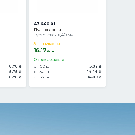
43.640.01
Пуля сварная
пустотелая д.40 мм
Заканчивается
16.17
₴/шт.
Оптом дешевле
8.78 ₴
от 100 шт.
15.02 ₴
8.78 ₴
от 130 шт.
14.44 ₴
8.78 ₴
от 156 шт.
14.09 ₴