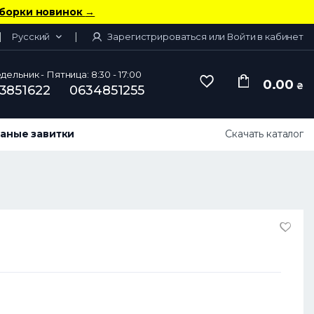
борки новинок
→
Русский
Зарегистрироваться или Войти в кабинет
ельник - Пятница: 8:30 - 17:00
0.00
₴
3851622
0634851255
аные завитки
Скачать каталог