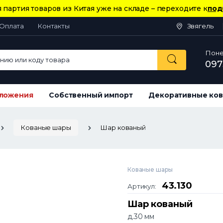
 партия товаров из Китая уже на складе – переходите к
под
Оплата
Контакты
Звягель
Понед
ию или коду товара
097
ложения
Собственный импорт
Декоративные ков
Кованые шары
Шар кованый
Кованые шары
43.130
Артикул:
Шар кованый
д.30 мм