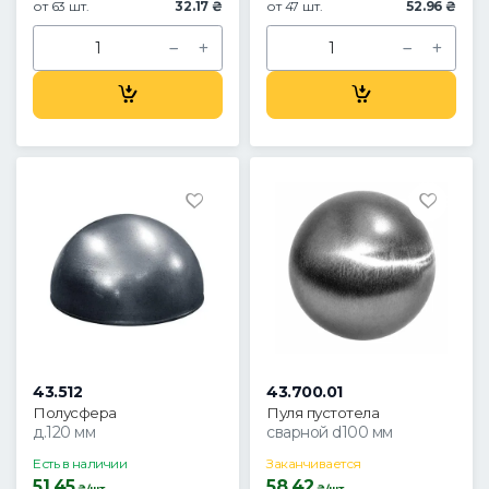
от 63 шт.
32.17 ₴
от 47 шт.
52.96 ₴
43.512
43.700.01
Полусфера
Пуля пустотела
д.120 мм
сварной d100 мм
Есть в наличии
Заканчивается
51.45
58.42
₴/шт.
₴/шт.