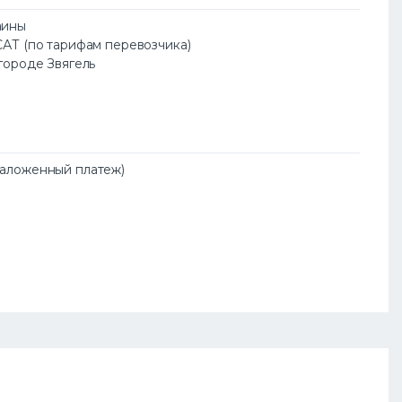
аины
САТ (по тарифам перевозчика)
 городе Звягель
Наложенный платеж)