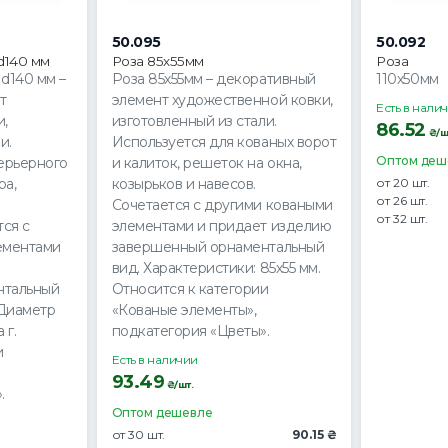
50.095
50.092
d140 мм
Роза 85х55мм
Роза
d140 мм –
Роза 85х55мм – декоративный
110х50мм
т
элемент художественной ковки,
Есть в нали
и,
изготовленный из стали.
86.52
₴/ш
и.
Используется для кованых ворот
Оптом деш
ерьерного
и калиток, решеток на окна,
ра,
козырьков и навесов.
от 20 шт.
от 26 шт.
Сочетается с другими коваными
от 32 шт.
тся с
элементами и придает изделию
ементами
завершенный орнаментальный
вид. Характеристики: 85х55 мм.
нтальный
Относится к категории
 Диаметр
«Кованые элементы»,
 г.
подкатегория «Цветы».
и
Есть в наличии
93.49
₴/шт.
.
Оптом дешевле
от 30 шт.
90.15 ₴