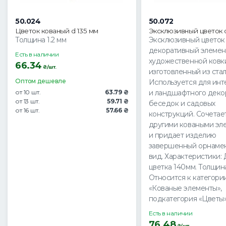
50.024
50.072
Цветок кованый d 135 мм
Эксклюзивный цветок 
Толщина 1.2 мм
Эксклюзивный цветок 
декоративный элемен
Есть в наличии
художественной ковк
66.34
₴/шт.
изготовленный из стал
Оптом дешевле
Используется для инт
от 10 шт.
63.79 ₴
и ландшафтного деко
от 13 шт.
59.71 ₴
беседок и садовых
от 16 шт.
57.66 ₴
конструкций. Сочетае
другими коваными эл
и придает изделию
завершенный орнаме
вид. Характеристики:
цветка 140мм. Толщина
Относится к категори
«Кованые элементы»,
подкатегория «Цветы»
Есть в наличии
76.48
₴/шт.