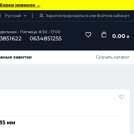
борки новинок
→
Русский
Зарегистрироваться или Войти в кабинет
ельник - Пятница: 8:30 - 17:00
0.00
₴
3851622
0634851255
аные завитки
Скачать каталог
35 мм