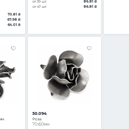
от 39 шт.
86.81 ₴
от 47 шт.
86.81 ₴
70.81 ₴
67.98 ₴
64.01 ₴
50.094
мм.
Роза
70x50мм