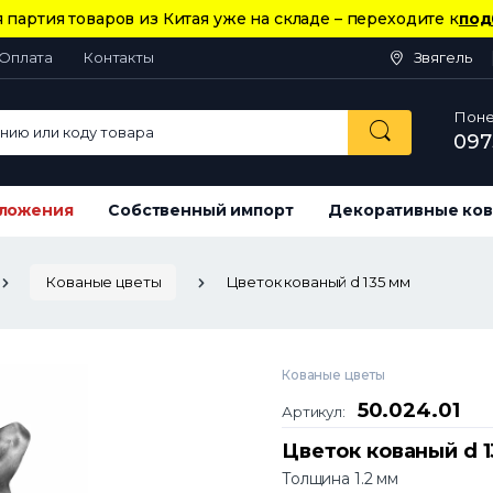
 партия товаров из Китая уже на складе – переходите к
под
Оплата
Контакты
Звягель
Понед
ию или коду товара
097
ложения
Собственный импорт
Декоративные ков
Кованые цветы
Цветок кованый d 135 мм
Кованые цветы
50.024.01
Артикул:
Цветок кованый d 1
Толщина 1.2 мм