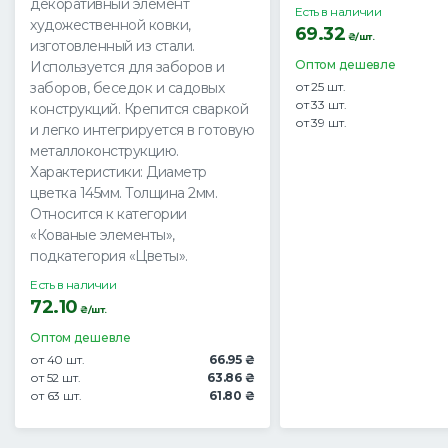
декоративный элемент
Есть в наличии
художественной ковки,
69.32
₴/шт.
изготовленный из стали.
Оптом дешевле
Используется для заборов и
заборов, беседок и садовых
от 25 шт.
от 33 шт.
конструкций. Крепится сваркой
от 39 шт.
и легко интегрируется в готовую
металлоконструкцию.
Характеристики: Диаметр
цветка 145мм. Толщина 2мм.
Относится к категории
«Кованые элементы»,
подкатегория «Цветы».
Есть в наличии
72.10
₴/шт.
Оптом дешевле
от 40 шт.
66.95 ₴
от 52 шт.
63.86 ₴
от 63 шт.
61.80 ₴