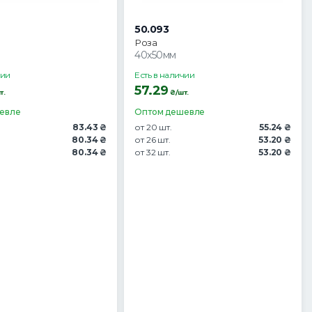
50.093
Роза
40x50мм
чии
Есть в наличии
57.29
т.
₴/шт.
евле
Оптом дешевле
83.43 ₴
от 20 шт.
55.24 ₴
80.34 ₴
от 26 шт.
53.20 ₴
80.34 ₴
от 32 шт.
53.20 ₴