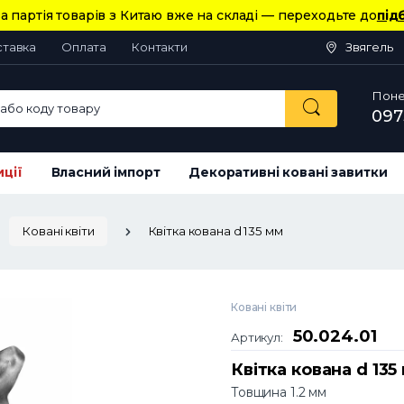
а партія товарів з Китаю вже на складі — переходьте до
під
ставка
Оплата
Контакти
Звягель
Понед
або коду товару
097
иції
Власний імпорт
Декоративні ковані завитки
Ковані квіти
Квітка кована d 135 мм
Ковані квіти
50.024.01
Артикул:
Квітка кована d 135
Товщина 1.2 мм