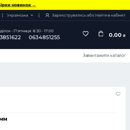
бірки новинок
→
Українська
Зареєструватись або Увійти в кабінет
ілок - П'ятниця: 8:30 - 17:00
0.00
₴
3851622
0634851255
Завантажити каталог
 мм