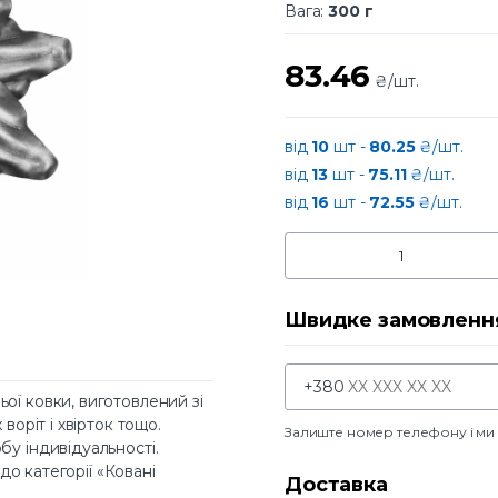
Вага:
300 г
83.46
₴/шт.
від
10
шт -
80.25
₴/шт.
від
13
шт -
75.11
₴/шт.
від
16
шт -
72.55
₴/шт.
Швидке замовленн
+380
ої ковки, виготовлений зі
воріт і хвірток тощо.
Залиште номер телефону і м
бу індивідуальності.
 до категорії «Ковані
Доставка