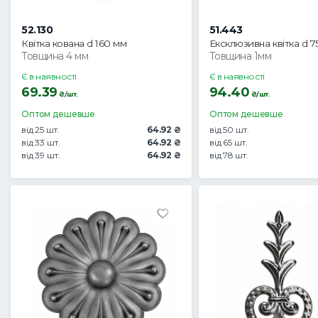
52.130
51.443
Квітка кована d 160 мм
Ексклюзивна квітка d 
Товщина 4 мм
Товщина 1мм
Є в наявності
Є в наявності
69.39
94.40
₴/шт.
₴/шт.
Оптом дешевше
Оптом дешевше
від 25 шт.
64.92 ₴
від 50 шт.
від 33 шт.
64.92 ₴
від 65 шт.
від 39 шт.
64.92 ₴
від 78 шт.