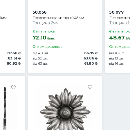
50.056
50.077
75мм
Ексклюзивна квітка d145мм
Ексклюзивн
Товщина 2мм
Товщина 1
Є в наявності
Є в наявнос
72.10
48.67
₴/шт.
₴/ш
Оптом дешевше
Оптом де
87.66 ₴
від 40 шт.
66.95 ₴
від 10 шт.
83.61 ₴
від 52 шт.
63.86 ₴
від 13 шт.
80.92 ₴
від 63 шт.
61.80 ₴
від 16 шт.