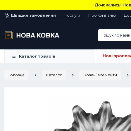
Дочекались! Нов
Швидке замовлення
Послуги
Про компанію
До
Пошук по назві 
Нові пропоз
Каталог товарів
Головна
Каталог
Ковані елементи