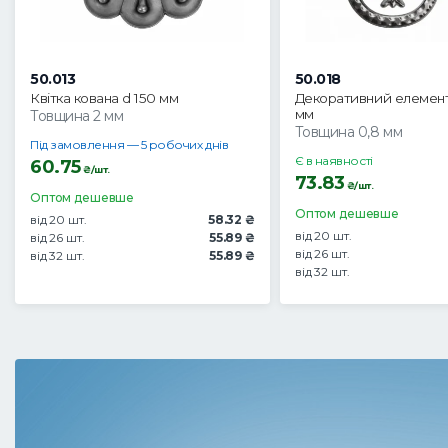
50.013
50.018
Квітка кована d 150 мм
Декоративний елемент
мм
Товщина 2 мм
Товщина 0,8 мм
Під замовлення — 5 робочих днів
Є в наявності
60.75
₴/шт.
73.83
₴/шт.
Оптом дешевше
Оптом дешевше
від 20 шт.
58.32 ₴
від 20 шт.
від 26 шт.
55.89 ₴
від 26 шт.
від 32 шт.
55.89 ₴
від 32 шт.