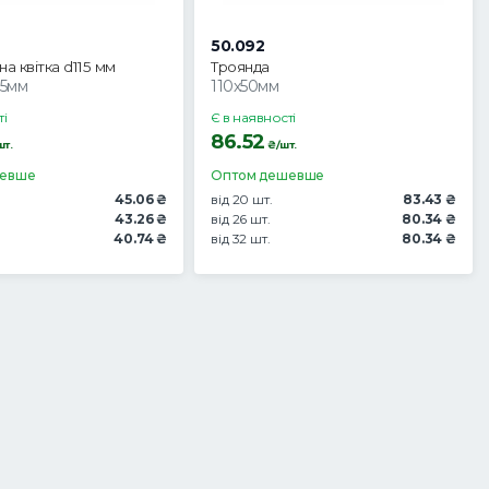
50.092
а квітка d115 мм
Троянда
.5мм
110х50мм
ті
Є в наявності
86.52
т.
₴/шт.
шевше
Оптом дешевше
45.06 ₴
від 20 шт.
83.43 ₴
43.26 ₴
від 26 шт.
80.34 ₴
40.74 ₴
від 32 шт.
80.34 ₴