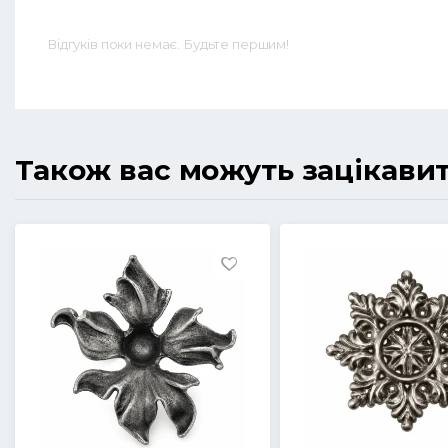
Відгуків поки немає. Будьте першим!
Також вас можуть зацікави