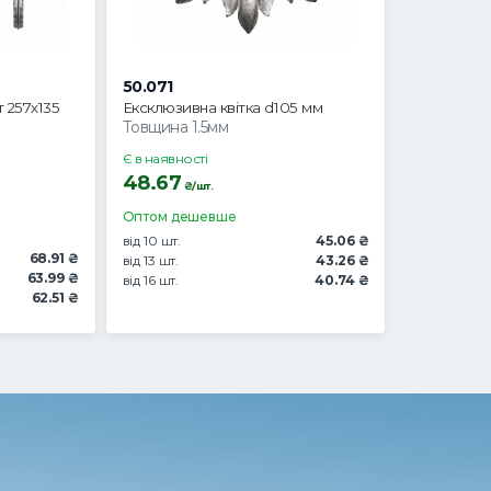
50.071
 257х135
Ексклюзивна квітка d105 мм
Товщина 1.5мм
Є в наявності
48.67
₴/шт.
Оптом дешевше
від 10 шт.
45.06 ₴
68.91 ₴
від 13 шт.
43.26 ₴
63.99 ₴
від 16 шт.
40.74 ₴
62.51 ₴