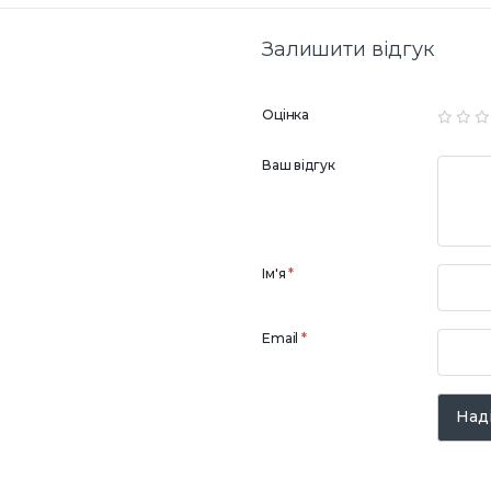
Залишити відгук
Оцінка
Ваш відгук
Ім'я
*
Email
*
Наді