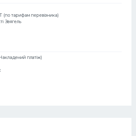
АТ (по тарифам перевізника)
сті Звягель
(Накладений платіж)
к