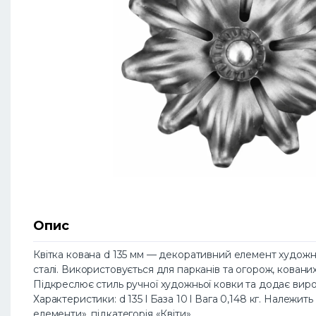
Опис
Квітка кована d 135 мм — декоративний елемент художнь
сталі. Використовується для парканів та огорож, кованих 
Підкреслює стиль ручної художньої ковки та додає виро
Характеристики: d 135 l База 10 l Вага 0,148 кг. Належить
елементи», підкатегорія «Квіти».