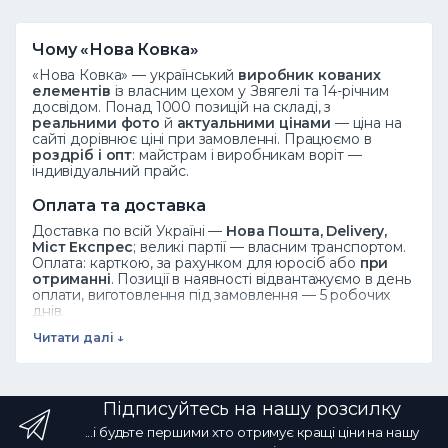
Чому «Нова Ковка»
«Нова Ковка» — український
виробник кованих
елементів
із власним цехом у Звягелі та 14-річним
досвідом. Понад 1000 позицій на складі, з
реальними фото
й
актуальними цінами
— ціна на
сайті дорівнює ціні при замовленні. Працюємо в
роздріб і опт
: майстрам і виробникам воріт —
індивідуальний прайс.
Оплата та доставка
Доставка по всій Україні —
Нова Пошта, Delivery,
Міст Експрес
; великі партії — власним транспортом.
Оплата: карткою, за рахунком для юросіб або
при
отриманні
. Позиції в наявності відвантажуємо в день
оплати, виготовлення під замовлення — 5 робочих
днів.
Читати далі ↓
Дивіться також
Ковані елементи
·
Завитки
·
Піки
·
Розети
·
Листя
·
Весь каталог
Підписуйтесь на нашу розсилку
Часті запитання
...і будьте першими хто отримує кращі ціни на нашу
Як замовити?
Додайте товар у кошик або