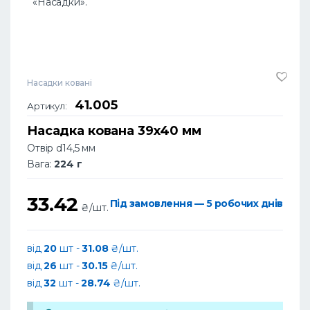
«Насадки».
Насадки ковані
41.005
Артикул:
Насадка кована 39х40 мм
Отвір d14,5 мм
Вага:
224 г
33.42
Під замовлення — 5 робочих днів
₴/шт.
від
20
шт -
31.08
₴/шт.
від
26
шт -
30.15
₴/шт.
від
32
шт -
28.74
₴/шт.