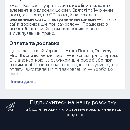
«Нова Ковка» — український
виробник кованих
елементів
із власним цехом у Звягелі та 14-річним
досвідом. Понад 1000 позицій на складі, з
реальними фото
й
актуальними цінами
— ціна на
сайті дорівнює ціні при замовленні. Працюємо в
роздріб і опт
: майстрам і виробникам воріт —
індивідуальний прайс.
Оплата та доставка
Доставка по всій Україні —
Нова Пошта, Delivery,
Міст Експрес
; великі партії — власним транспортом.
Оплата: карткою, за рахунком для юросіб або
при
отриманні
. Позиції в наявності відвантажуємо в день
оплати, виготовлення під замовлення — 5 робочих
днів.
Читати далі ↓
Дивіться також
Ковані елементи
·
Завитки
·
Піки
·
Розети
·
Листя
·
Весь каталог
Підписуйтесь на нашу розсилку
Часті запитання
...і будьте першими хто отримує кращі ціни на нашу
Як замовити?
Додайте товар у кошик або
продукцію
зателефонуйте ☎ 068 700 10 13 — менеджер
підтвердить наявність.
Чи є опт?
Так, оптові ціни від
виробника зі знижкою за обсяг.
Яка доставка?