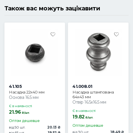
Також вас можуть зацікавити
41.105
41.008.01
Насадка 22х40 мм
Насадка штампована
64х43 мм
Основа 16.5 мм
Отвір 16.5х16.5 мм
Є в наявності
Є в наявності
21.96
₴/шт.
19.82
₴/шт.
Оптом дешевше
Оптом дешевше
від 50 шт.
20.13 ₴
від 30 шт.
18.49 ₴
від 65 шт.
19.52 ₴