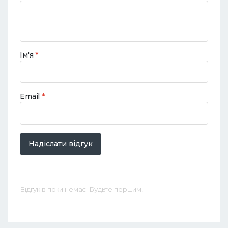
Ім'я
*
Email
*
Надіслати відгук
Відгуків поки немає. Будьте першим!