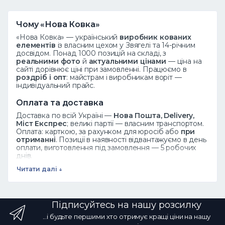
Чому «Нова Ковка»
«Нова Ковка» — український
виробник кованих
елементів
із власним цехом у Звягелі та 14-річним
досвідом. Понад 1000 позицій на складі, з
реальними фото
й
актуальними цінами
— ціна на
сайті дорівнює ціні при замовленні. Працюємо в
роздріб і опт
: майстрам і виробникам воріт —
індивідуальний прайс.
Оплата та доставка
Доставка по всій Україні —
Нова Пошта, Delivery,
Міст Експрес
; великі партії — власним транспортом.
Оплата: карткою, за рахунком для юросіб або
при
отриманні
. Позиції в наявності відвантажуємо в день
оплати, виготовлення під замовлення — 5 робочих
днів.
Читати далі ↓
Дивіться також
Ковані елементи
·
Завитки
·
Піки
·
Розети
·
Листя
·
Весь каталог
Підписуйтесь на нашу розсилку
Часті запитання
...і будьте першими хто отримує кращі ціни на нашу
Як замовити?
Додайте товар у кошик або