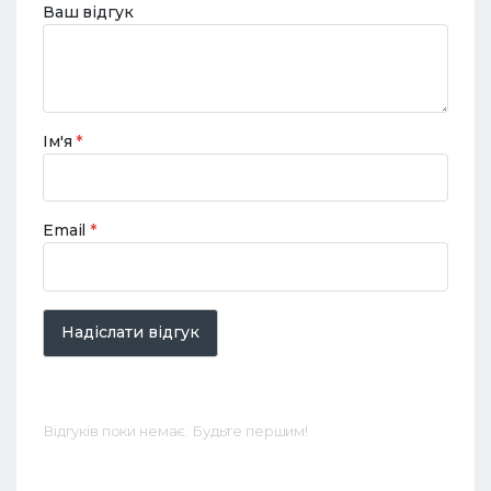
Ваш відгук
Ім'я
*
Email
*
Надіслати відгук
Відгуків поки немає. Будьте першим!