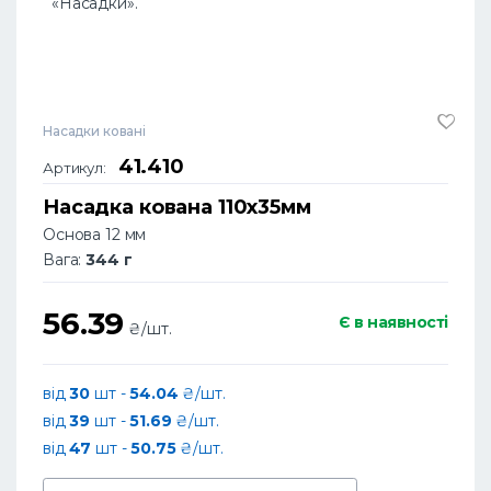
«Насадки».
Насадки ковані
41.410
Артикул:
Насадка кована 110х35мм
Основа 12 мм
Вага:
344 г
56.39
Є в наявності
₴/шт.
від
30
шт -
54.04
₴/шт.
від
39
шт -
51.69
₴/шт.
від
47
шт -
50.75
₴/шт.