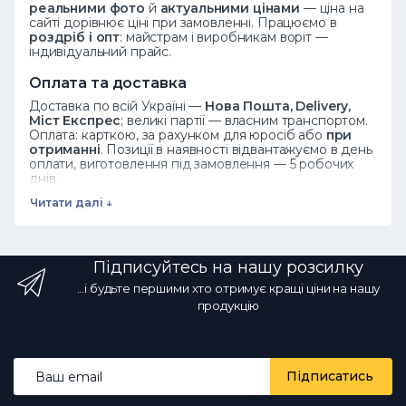
реальними фото
й
актуальними цінами
— ціна на
сайті дорівнює ціні при замовленні. Працюємо в
роздріб і опт
: майстрам і виробникам воріт —
індивідуальний прайс.
Оплата та доставка
Доставка по всій Україні —
Нова Пошта, Delivery,
Міст Експрес
; великі партії — власним транспортом.
Оплата: карткою, за рахунком для юросіб або
при
отриманні
. Позиції в наявності відвантажуємо в день
оплати, виготовлення під замовлення — 5 робочих
днів.
Читати далі ↓
Дивіться також
Ковані елементи
·
Завитки
·
Піки
·
Розети
·
Листя
·
Весь каталог
Підписуйтесь на нашу розсилку
Часті запитання
...і будьте першими хто отримує кращі ціни на нашу
Як замовити?
Додайте товар у кошик або
продукцію
зателефонуйте ☎ 068 700 10 13 — менеджер
підтвердить наявність.
Чи є опт?
Так, оптові ціни від
виробника зі знижкою за обсяг.
Яка доставка?
Новою Поштою та іншими службами по всій Україні; у
Email address
наявності — у день оплати.
Чи реальні фото й ціни?
Підписатись
Так, фото справжні, ціни актуальні щодня.