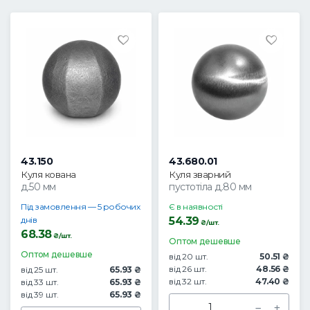
43.150
43.680.01
Куля кована
Куля зварний
д.50 мм
пустотіла д.80 мм
Під замовлення — 5 робочих
Є в наявності
днів
54.39
₴/шт.
68.38
₴/шт.
Оптом дешевше
Оптом дешевше
від 20 шт.
50.51 ₴
від 26 шт.
48.56 ₴
від 25 шт.
65.93 ₴
від 32 шт.
47.40 ₴
від 33 шт.
65.93 ₴
від 39 шт.
65.93 ₴