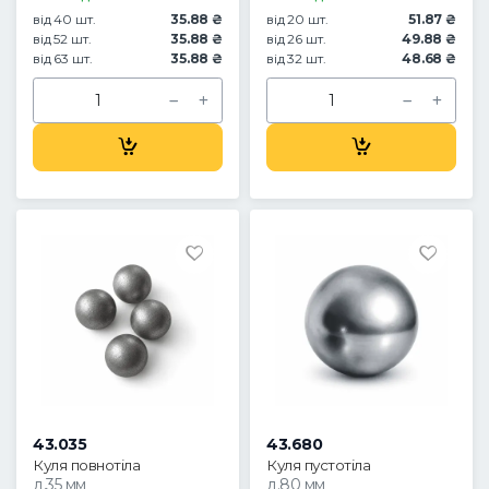
від 40 шт.
35.88 ₴
від 20 шт.
51.87 ₴
від 52 шт.
35.88 ₴
від 26 шт.
49.88 ₴
від 63 шт.
35.88 ₴
від 32 шт.
48.68 ₴
43.035
43.680
Куля повнотіла
Куля пустотіла
д.35 мм
д.80 мм