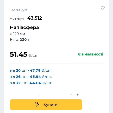
Ковані кулі
43.512
Артикул:
Напівсфера
д.120 мм
Вага:
230 г
51.45
Є в наявності
₴/шт.
від
20
шт -
47.78
₴/шт.
від
26
шт -
45.94
₴/шт.
від
32
шт -
44.84
₴/шт.
Купити