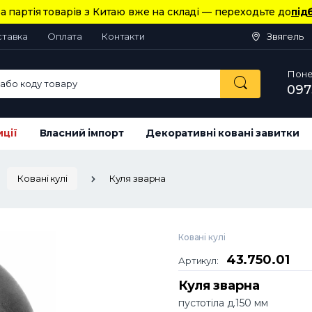
а партія товарів з Китаю вже на складі — переходьте до
під
ставка
Оплата
Контакти
Звягель
Понед
або коду товару
097
иції
Власний імпорт
Декоративні ковані завитки
Ковані кулі
Куля зварна
Ковані кулі
43.750.01
Артикул:
Куля зварна
пустотіла д.150 мм