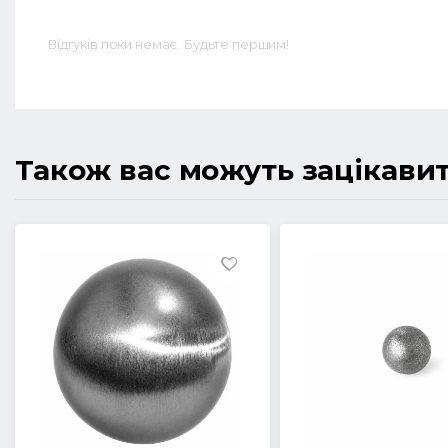
Відгуків поки немає. Будьте першим!
Також вас можуть зацікави