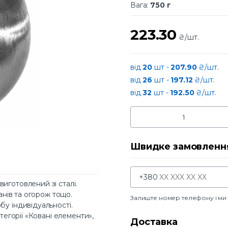
Вага:
750 г
223.30
₴/шт.
від
20
шт -
207.90
₴/шт.
від
26
шт -
197.12
₴/шт.
від
32
шт -
192.50
₴/шт.
Швидке замовленн
+380
иготовлений зі сталі.
анів та огорож тощо.
Залиште номер телефону і м
бу індивідуальності.
тегорії «Ковані елементи»,
Доставка