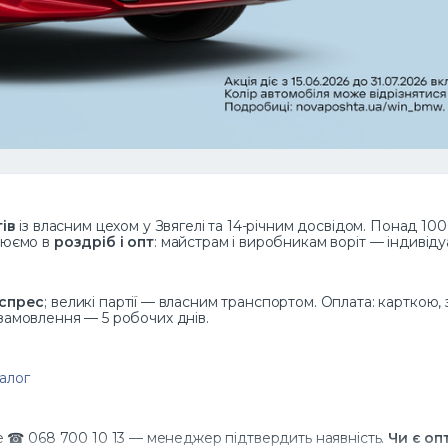
ів
із власним цехом у Звягелі та 14-річним досвідом. Понад 100
ацюємо в
роздріб і опт
: майстрам і виробникам воріт — індивід
кспрес
; великі партії — власним транспортом. Оплата: карткою
 замовлення — 5 робочих днів.
алог
 ☎ 068 700 10 13 — менеджер підтвердить наявність.
Чи є оп