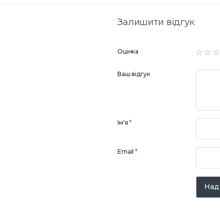
Залишити відгук
Оцінка
Ваш відгук
Ім'я
*
Email
*
Наді