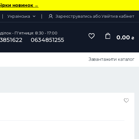
бірки новинок
→
Українська
Зареєструватись або Увійти в кабінет
ілок - П'ятниця: 8:30 - 17:00
0.00
₴
3851622
0634851255
Завантажити каталог