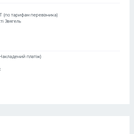
АТ (по тарифам перевізника)
сті Звягель
(Накладений платіж)
к