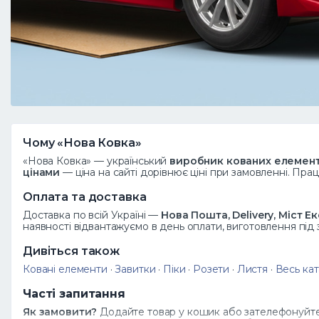
Чому «Нова Ковка»
«Нова Ковка» — український
виробник кованих елемент
цінами
— ціна на сайті дорівнює ціні при замовленні. Пр
Оплата та доставка
Доставка по всій Україні —
Нова Пошта, Delivery, Міст Е
наявності відвантажуємо в день оплати, виготовлення під
Дивіться також
Ковані елементи
·
Завитки
·
Піки
·
Розети
·
Листя
·
Весь кат
Часті запитання
Як замовити?
Додайте товар у кошик або зателефонуйте