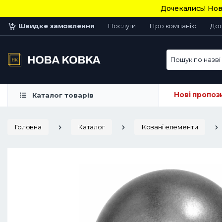
Дочекались! Нов
Швидке замовлення
Послуги
Про компанію
До
Пошук по назві 
Нові пропоз
Каталог товарів
Головна
Каталог
Ковані елементи