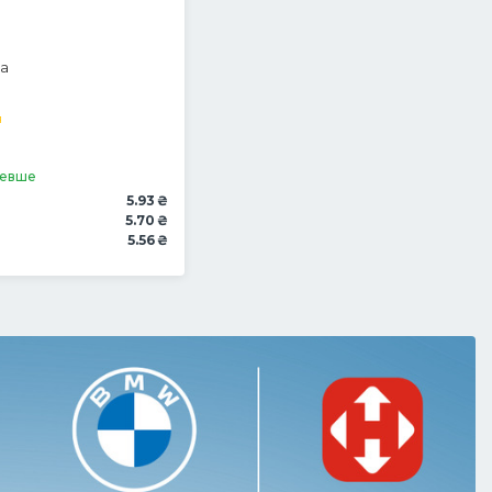
а
я
шевше
5.93 ₴
5.70 ₴
5.56 ₴