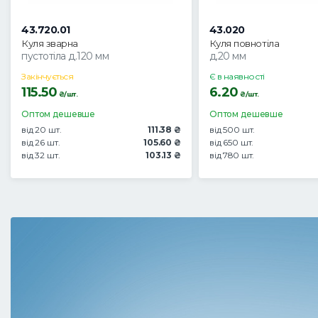
43.720.01
43.020
Куля зварна
Куля повнотіла
пустотіла д.120 мм
д.20 мм
Закінчується
Є в наявності
115.50
6.20
₴/шт.
₴/шт.
Оптом дешевше
Оптом дешевше
від 20 шт.
111.38 ₴
від 500 шт.
від 26 шт.
105.60 ₴
від 650 шт.
від 32 шт.
103.13 ₴
від 780 шт.