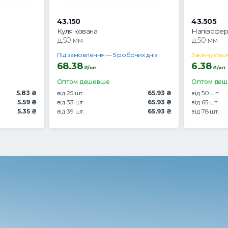
43.150
43.505
Куля кована
Напівсфер
д.50 мм
д.50 мм
Під замовлення — 5 робочих днів
Закінчуєтьс
68.38
6.38
₴/шт.
₴/шт.
Оптом дешевше
Оптом де
5.83 ₴
від 25 шт.
65.93 ₴
від 50 шт.
5.59 ₴
від 33 шт.
65.93 ₴
від 65 шт.
5.35 ₴
від 39 шт.
65.93 ₴
від 78 шт.