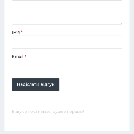
Ім'я
*
Email
*
Надіслати відгук
Відгуків поки немає. Будьте першим!