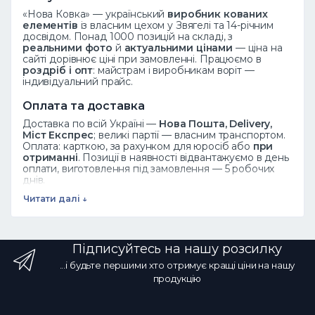
«Нова Ковка» — український
виробник кованих
елементів
із власним цехом у Звягелі та 14-річним
досвідом. Понад 1000 позицій на складі, з
реальними фото
й
актуальними цінами
— ціна на
сайті дорівнює ціні при замовленні. Працюємо в
роздріб і опт
: майстрам і виробникам воріт —
індивідуальний прайс.
Оплата та доставка
Доставка по всій Україні —
Нова Пошта, Delivery,
Міст Експрес
; великі партії — власним транспортом.
Оплата: карткою, за рахунком для юросіб або
при
отриманні
. Позиції в наявності відвантажуємо в день
оплати, виготовлення під замовлення — 5 робочих
днів.
Читати далі ↓
Дивіться також
Ковані елементи
·
Завитки
·
Піки
·
Розети
·
Листя
·
Весь каталог
Підписуйтесь на нашу розсилку
Часті запитання
...і будьте першими хто отримує кращі ціни на нашу
Як замовити?
Додайте товар у кошик або
продукцію
зателефонуйте ☎ 068 700 10 13 — менеджер
підтвердить наявність.
Чи є опт?
Так, оптові ціни від
виробника зі знижкою за обсяг.
Яка доставка?