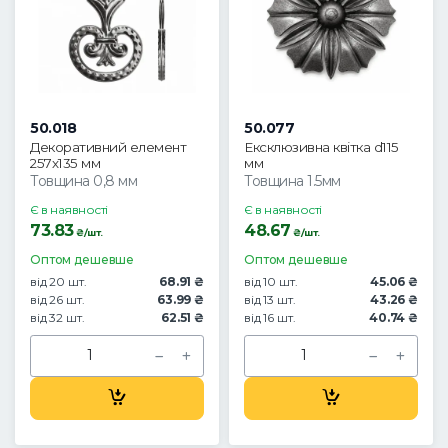
50.018
50.077
Декоративний елемент
Ексклюзивна квітка d115
257х135 мм
мм
Товщина 0,8 мм
Товщина 1.5мм
Є в наявності
Є в наявності
73.83
48.67
₴/шт.
₴/шт.
Оптом дешевше
Оптом дешевше
від 20 шт.
68.91 ₴
від 10 шт.
45.06 ₴
від 26 шт.
63.99 ₴
від 13 шт.
43.26 ₴
від 32 шт.
62.51 ₴
від 16 шт.
40.74 ₴