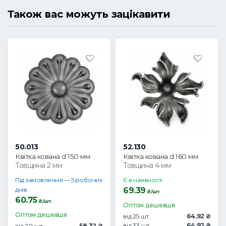
Також вас можуть зацікавити
50.013
52.130
Квітка кована d 150 мм
Квітка кована d 160 мм
Товщина 2 мм
Товщина 4 мм
Під замовлення — 5 робочих
Є в наявності
днів
69.39
₴/шт.
60.75
₴/шт.
Оптом дешевше
Оптом дешевше
від 25 шт.
64.92 ₴
від 33 шт.
64.92 ₴
від 20 шт.
58.32 ₴