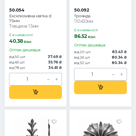
50.054
50.092
Ексклюзивна квітка d
Троянда
75мм
110х50мм
Товщина 1.5мм
Є в наявності
Є в наявності
86.52
₴/шт.
40.38
₴/шт.
Оптом дешевше
Оптом дешевше
від 20 шт.
83.43 ₴
від 50 шт.
37.49 ₴
від 26 шт.
80.34 ₴
від 65 шт.
35.76 ₴
від 32 шт.
80.34 ₴
від 78 шт.
34.61 ₴