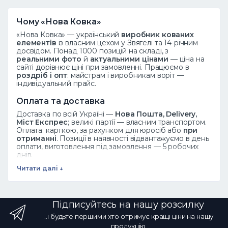
Чому «Нова Ковка»
«Нова Ковка» — український
виробник кованих
елементів
із власним цехом у Звягелі та 14-річним
досвідом. Понад 1000 позицій на складі, з
реальними фото
й
актуальними цінами
— ціна на
сайті дорівнює ціні при замовленні. Працюємо в
роздріб і опт
: майстрам і виробникам воріт —
індивідуальний прайс.
Оплата та доставка
Доставка по всій Україні —
Нова Пошта, Delivery,
Міст Експрес
; великі партії — власним транспортом.
Оплата: карткою, за рахунком для юросіб або
при
отриманні
. Позиції в наявності відвантажуємо в день
оплати, виготовлення під замовлення — 5 робочих
днів.
Читати далі ↓
Дивіться також
Ковані елементи
·
Завитки
·
Піки
·
Розети
·
Листя
·
Весь каталог
Підписуйтесь на нашу розсилку
Часті запитання
...і будьте першими хто отримує кращі ціни на нашу
Як замовити?
Додайте товар у кошик або
продукцію