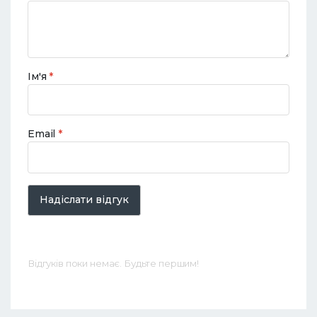
Ім'я
*
Email
*
Надіслати відгук
Відгуків поки немає. Будьте першим!