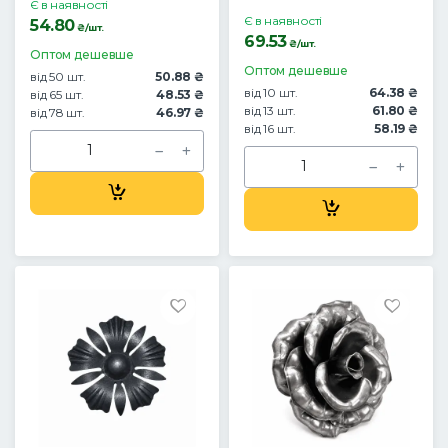
Є в наявності
Є в наявності
54.80
₴/шт.
69.53
₴/шт.
Оптом дешевше
Оптом дешевше
від 50 шт.
50.88 ₴
від 10 шт.
64.38 ₴
від 65 шт.
48.53 ₴
від 13 шт.
61.80 ₴
від 78 шт.
46.97 ₴
від 16 шт.
58.19 ₴