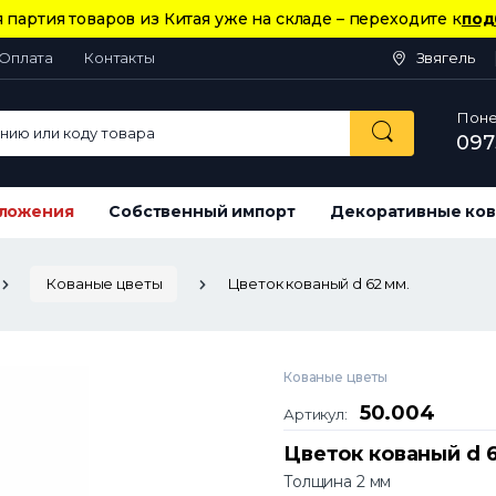
 партия товаров из Китая уже на складе – переходите к
под
Оплата
Контакты
Звягель
Понед
ию или коду товара
097
ложения
Собственный импорт
Декоративные ков
Кованые цветы
Цветок кованый d 62 мм.
Кованые цветы
50.004
Артикул:
Цветок кованый d 6
Толщина 2 мм