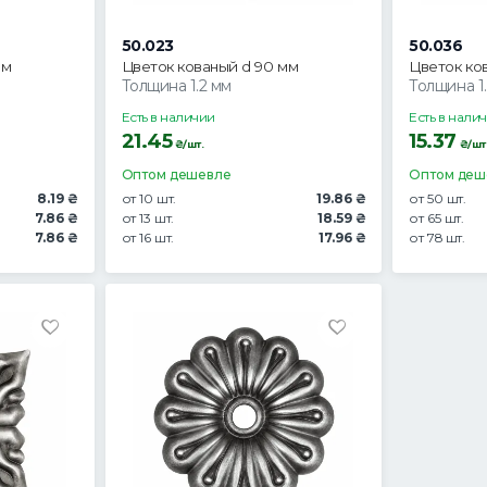
50.023
50.036
мм
Цветок кованый d 90 мм
Цветок ко
Толщина 1.2 мм
Толщина 1
Есть в наличии
Есть в нали
21.45
15.37
₴/шт.
₴/шт
Оптом дешевле
Оптом деш
8.19 ₴
от 10 шт.
19.86 ₴
от 50 шт.
7.86 ₴
от 13 шт.
18.59 ₴
от 65 шт.
7.86 ₴
от 16 шт.
17.96 ₴
от 78 шт.