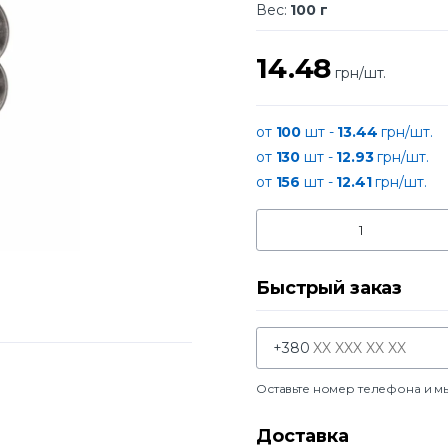
Вес:
100 г
14.48
грн/шт.
от
100
шт -
13.44
грн/шт.
от
130
шт -
12.93
грн/шт.
от
156
шт -
12.41
грн/шт.
Быстрый заказ
+380
Оставьте номер телефона и м
Доставка