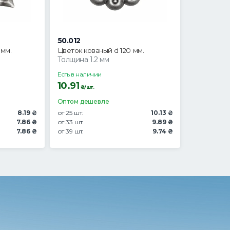
50.012
 мм.
Цветок кованый d 120 мм.
Толщина 1.2 мм
Есть в наличии
10.91
₴/шт.
Оптом дешевле
8.19 ₴
от 25 шт.
10.13 ₴
7.86 ₴
от 33 шт.
9.89 ₴
7.86 ₴
от 39 шт.
9.74 ₴