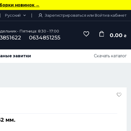
борки новинок
→
Русский
Зарегистрироваться или Войти в кабинет
ельник - Пятница: 8:30 - 17:00
0.00
₴
3851622
0634851255
аные завитки
Скачать каталог
2 мм.