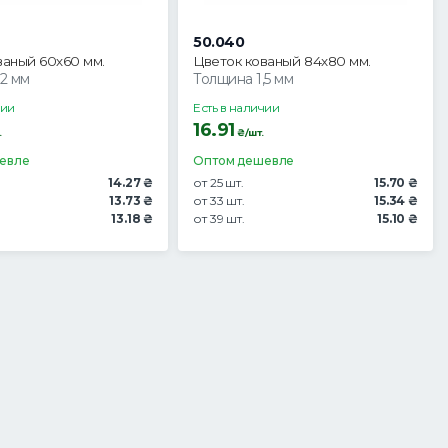
50.040
ваный 60х60 мм.
Цветок кованый 84x80 мм.
.2 мм
Толщина 1,5 мм
чии
Есть в наличии
16.91
.
₴/шт.
евле
Оптом дешевле
14.27 ₴
от 25 шт.
15.70 ₴
13.73 ₴
от 33 шт.
15.34 ₴
13.18 ₴
от 39 шт.
15.10 ₴