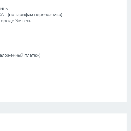
аины
САТ (по тарифам перевозчика)
 городе Звягель
Наложенный платеж)