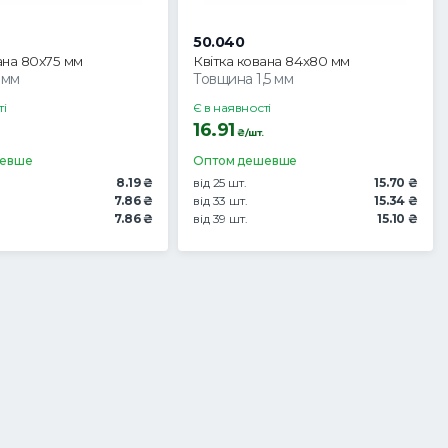
50.040
ана 80х75 мм
Квітка кована 84x80 мм
 мм
Товщина 1,5 мм
ті
Є в наявності
16.91
₴/шт.
шевше
Оптом дешевше
8.19 ₴
від 25 шт.
15.70 ₴
7.86 ₴
від 33 шт.
15.34 ₴
7.86 ₴
від 39 шт.
15.10 ₴