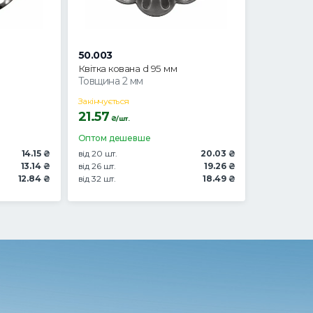
50.003
Квітка кована d 95 мм
Товщина 2 мм
Закінчується
21.57
₴/шт.
Оптом дешевше
14.15 ₴
від 20 шт.
20.03 ₴
13.14 ₴
від 26 шт.
19.26 ₴
12.84 ₴
від 32 шт.
18.49 ₴