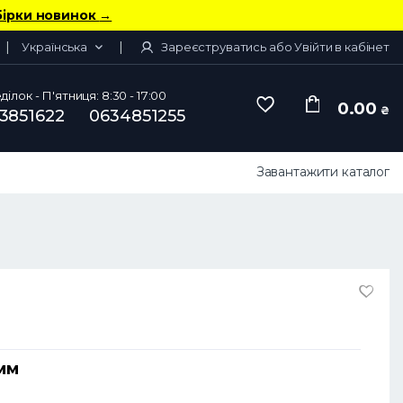
бірки новинок
→
Українська
Зареєструватись або Увійти в кабінет
ілок - П'ятниця: 8:30 - 17:00
0.00
₴
3851622
0634851255
Завантажити каталог
 мм