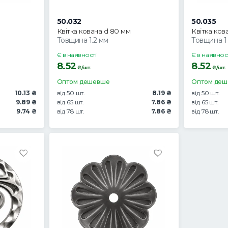
50.032
50.035
Квітка кована d 80 мм
Квітка ков
Товщина 1.2 мм
Товщина 1
Є в наявності
Є в наявнос
8.52
8.52
₴/шт.
₴/шт.
Оптом дешевше
Оптом де
10.13 ₴
від 50 шт.
8.19 ₴
від 50 шт.
9.89 ₴
від 65 шт.
7.86 ₴
від 65 шт.
9.74 ₴
від 78 шт.
7.86 ₴
від 78 шт.