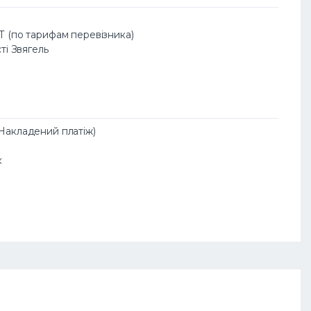
АТ (по тарифам перевізника)
сті Звягель
(Накладений платіж)
к