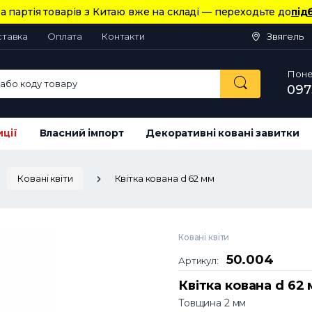
а партія товарів з Китаю вже на складі — переходьте до
під
ставка
Оплата
Контакти
Звягель
Понед
або коду товару
097
иції
Власний імпорт
Декоративні ковані завитки
Ковані квіти
Квітка кована d 62 мм
Ковані квіти
50.004
Артикул:
Квітка кована d 62
Товщина 2 мм