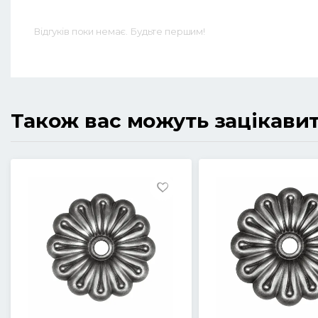
Відгуків поки немає. Будьте першим!
Також вас можуть зацікави