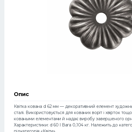
Опис
Квітка кована d 62 мм — декоративний елемент художньо
сталі. Використовується для кованих воріт і хвірток тощ
коваными елементами й надає виробу завершеного орн
Характеристики: d 60 l Вага 0,104 кг. Належить до катего
підкатегорія «Квіти».