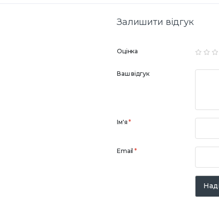
Залишити відгук
Оцінка
Ваш відгук
Ім'я
*
Email
*
Наді