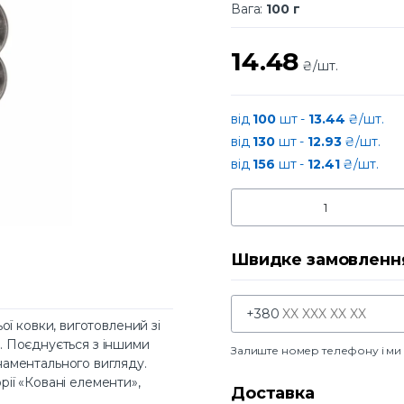
Вага:
100 г
14.48
₴/шт.
від
100
шт -
13.44
₴/шт.
від
130
шт -
12.93
₴/шт.
від
156
шт -
12.41
₴/шт.
Швидке замовленн
+380
ї ковки, виготовлений зі
о. Поєднується з іншими
Залиште номер телефону і м
аментального вигляду.
рії «Ковані елементи»,
Доставка