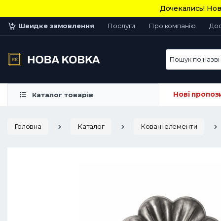
Дочекались! Нов
Швидке замовлення
Послуги
Про компанію
До
Пошук по назві 
Нові пропоз
Каталог товарів
Головна
Каталог
Ковані елементи