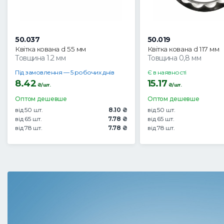
50.037
50.019
Квітка кована d 55 мм
Квітка кована d 117 мм
Товщина 1.2 мм
Товщина 0,8 мм
Під замовлення — 5 робочих днів
Є в наявності
8.42
15.17
₴/шт.
₴/шт.
Оптом дешевше
Оптом дешевше
від 50 шт.
8.10 ₴
від 50 шт.
від 65 шт.
7.78 ₴
від 65 шт.
від 78 шт.
7.78 ₴
від 78 шт.