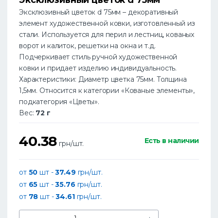
Эксклюзивный цветок d 75мм – декоративный
элемент художественной ковки, изготовленный из
стали. Используется для перил и лестниц, кованых
ворот и калиток, решетки на окна и т.д.
Подчеркивает стиль ручной художественной
ковки и придает изделию индивидуальность.
Характеристики: Диаметр цветка 75мм. Толщина
1,5мм. Относится к категории «Кованые элементы»,
подкатегория «Цветы».
Вес:
72 г
40.38
Есть в наличии
грн/шт.
от
50
шт -
37.49
грн/шт.
от
65
шт -
35.76
грн/шт.
от
78
шт -
34.61
грн/шт.