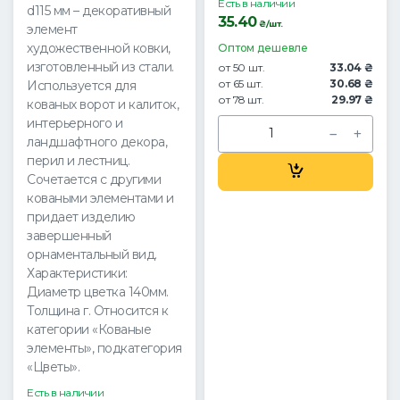
Есть в наличии
d115 мм – декоративный
35.40
₴/шт.
элемент
художественной ковки,
Оптом дешевле
изготовленный из стали.
от 50 шт.
33.04 ₴
от 65 шт.
30.68 ₴
Используется для
от 78 шт.
29.97 ₴
кованых ворот и калиток,
интерьерного и
ландшафтного декора,
перил и лестниц.
Сочетается с другими
коваными элементами и
придает изделию
завершенный
орнаментальный вид.
Характеристики:
Диаметр цветка 140мм.
Толщина г. Относится к
категории «Кованые
элементы», подкатегория
«Цветы».
Есть в наличии