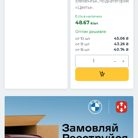
элементы», подкатегория
«Цветы».
Есть в наличии
48.67
₴/шт.
Оптом дешевле
от 10 шт.
45.06 ₴
от 13 шт.
43.26 ₴
от 16 шт.
40.74 ₴