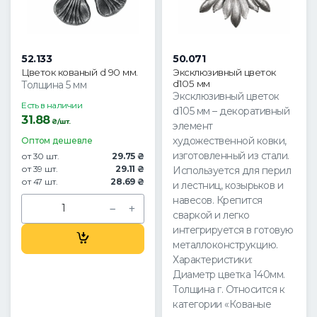
52.133
50.071
Цветок кованый d 90 мм.
Эксклюзивный цветок
d105 мм
Толщина 5 мм
Эксклюзивный цветок
Есть в наличии
d105 мм – декоративный
31.88
₴/шт.
элемент
художественной ковки,
Оптом дешевле
изготовленный из стали.
от 30 шт.
29.75 ₴
от 39 шт.
29.11 ₴
Используется для перил
от 47 шт.
28.69 ₴
и лестниц, козырьков и
навесов. Крепится
сваркой и легко
интегрируется в готовую
металлоконструкцию.
Характеристики:
Диаметр цветка 140мм.
Толщина г. Относится к
категории «Кованые