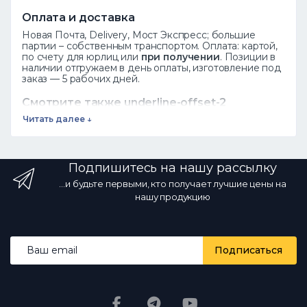
Оплата и доставка
Новая Почта, Delivery, Мост Экспресс; большие
партии – собственным транспортом. Оплата: картой,
по счету для юрлиц или
при получении
. Позиции в
наличии отгружаем в день оплаты, изготовление под
заказ — 5 рабочих дней.
Смотрите также underline-offset-2
decoration-1 decoration-current/40
Читать далее ↓
hover:decoration-current focus:decoration-
current" href="https://novakovka.com/kovani-
elementy">
Кованые элементы
Завитки
·
Подпишитесь на нашу рассылку
Пики
·
Розеты
Листья
·
Весь каталог
...и будьте первыми, кто получает лучшие цены на
нашу продукцию
Частые вопросы
"s 12px;">
Как заказать?
Добавьте товар в корзину или позвоните
по телефону ☎ 068 700 10 13 — менеджер
Email address
подтвердит наличие.
Есть ли опт?
Да,
Подписаться
оптовые цены от производителя со
скидкой за объем.
Какая доставка?
Новой
почтой и другими службами по всей