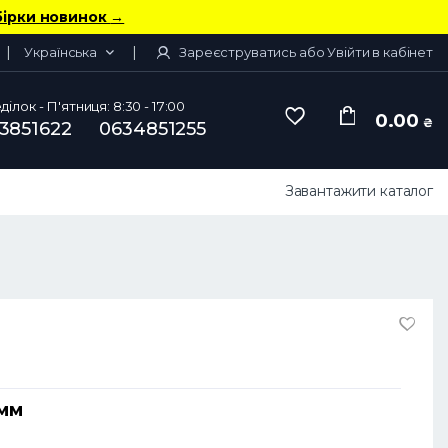
бірки новинок
→
Українська
Зареєструватись або Увійти в кабінет
ілок - П'ятниця: 8:30 - 17:00
0.00
₴
3851622
0634851255
Завантажити каталог
 мм