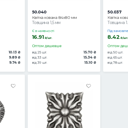
50.040
50.037
Квітка кована 84x80 мм
Квітка ков
Товщина 1,5 мм
Товщина 1
Є в наявності
Під замовле
16.91
8.42
₴/шт.
₴/шт.
Оптом дешевше
Оптом де
10.13 ₴
від 25 шт.
15.70 ₴
від 50 шт.
9.89 ₴
від 33 шт.
15.34 ₴
від 65 шт.
9.74 ₴
від 39 шт.
15.10 ₴
від 78 шт.