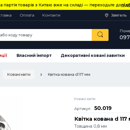
а партія товарів з Китаю вже на складі — переходьте до
під
ставка
Оплата
Контакти
Звягель
Понед
або коду товару
097
иції
Власний імпорт
Декоративні ковані завитки
Ковані квіти
Квітка кована d 117 мм
Ковані квіти
50.019
Артикул:
Квітка кована d 117
Товщина 0,8 мм