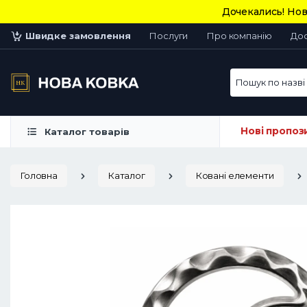
Дочекались! Нов
Швидке замовлення
Послуги
Про компанію
До
Пошук по назві 
Нові пропоз
Каталог товарів
Головна
Каталог
Ковані елементи