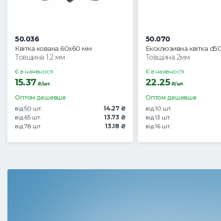
50.036
50.070
Квітка кована 60х60 мм
Ексклюзивна квітка d5
Товщина 1.2 мм
Товщина 2мм
Є в наявності
Є в наявності
15.37
22.25
₴/шт.
₴/шт.
Оптом дешевше
Оптом дешевше
від 50 шт.
14.27 ₴
від 10 шт.
від 65 шт.
13.73 ₴
від 13 шт.
від 78 шт.
13.18 ₴
від 16 шт.