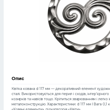
Опис
Квітка кована d 117 мм — декоративний елемент художнь
сталі. Використовується для перил і сходів, інтер’єрно
козирків та навісів тощо. Кріпиться зварюванням і легко 
металоконструкцію. Характеристики: d 117 мм l Вага 0,1 к
«Ковані елементи», підкатегорія «Квіти».