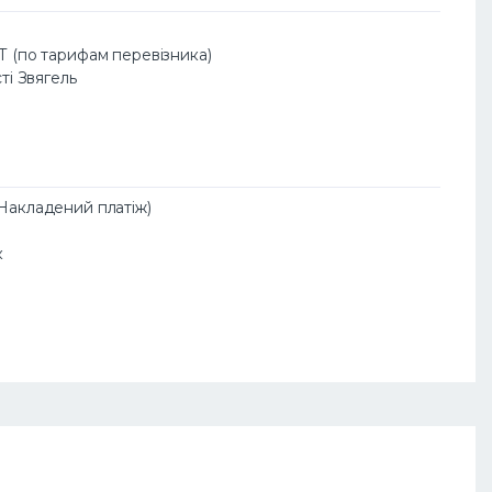
АТ (по тарифам перевізника)
сті Звягель
(Накладений платіж)
к