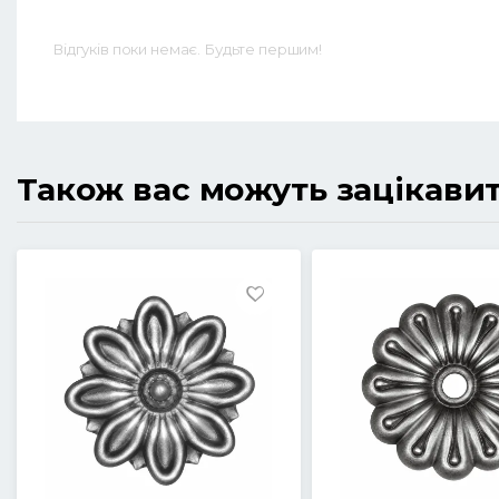
Відгуків поки немає. Будьте першим!
Також вас можуть зацікави