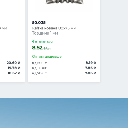
50.035
0 мм
Квітка кована 80х75 мм
Товщина 1 мм
Є в наявності
8.52
₴/шт.
Оптом дешевше
20.60 ₴
від 50 шт.
8.19 ₴
19.78 ₴
від 65 шт.
7.86 ₴
18.62 ₴
від 78 шт.
7.86 ₴