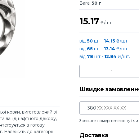
Вага:
50 г
15.17
₴/шт.
від
50
шт -
14.15
₴/шт.
від
65
шт -
13.14
₴/шт.
від
78
шт -
12.84
₴/шт.
Швидке замовленн
+380
ої ковки, виготовлений зі
го та ландшафтного декору,
Залиште номер телефону і м
інтегрується в готову
г. Належить до категорії
Доставка