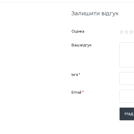
Залишити відгук
Оцінка
Ваш відгук
Ім'я
*
Email
*
Наді