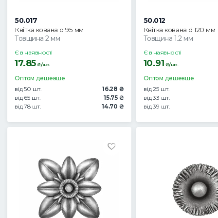
50.017
50.012
Квітка кована d 95 мм
Квітка кована d 120 мм
Товщина 2 мм
Товщина 1.2 мм
Є в наявності
Є в наявності
17.85
10.91
₴/шт.
₴/шт.
Оптом дешевше
Оптом дешевше
від 50 шт.
16.28 ₴
від 25 шт.
від 65 шт.
15.75 ₴
від 33 шт.
від 78 шт.
14.70 ₴
від 39 шт.