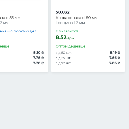
50.032
ана d 55 мм
Квітка кована d 80 мм
.2 мм
Товщина 1.2 мм
ння — 5 робочих днів
Є в наявності
8.52
₴/шт.
шевше
Оптом дешевше
8.10 ₴
від 50 шт.
8.19 ₴
7.78 ₴
від 65 шт.
7.86 ₴
7.78 ₴
від 78 шт.
7.86 ₴