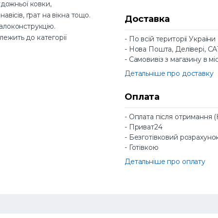
дожньої ковки,
авісів, ґрат на вікна тощо.
Доставка
талоконструкцію.
лежить до категорії
- По всій території України
- Нова Пошта, Делівері, С
- Самовивіз з магазину в мі
Детальніше про доставку
Оплата
- Оплата після отримання 
- Приват24
- Безготівковий розрахуно
- Готівкою
Детальніше про оплату