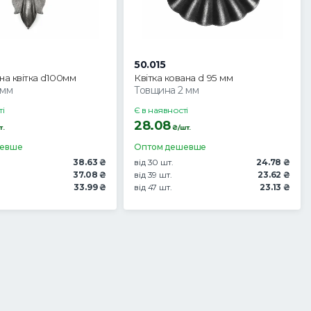
50.015
на квітка d100мм
Квітка кована d 95 мм
2мм
Товщина 2 мм
ті
Є в наявності
28.08
т.
₴/шт.
шевше
Оптом дешевше
38.63 ₴
від 30 шт.
24.78 ₴
37.08 ₴
від 39 шт.
23.62 ₴
33.99 ₴
від 47 шт.
23.13 ₴