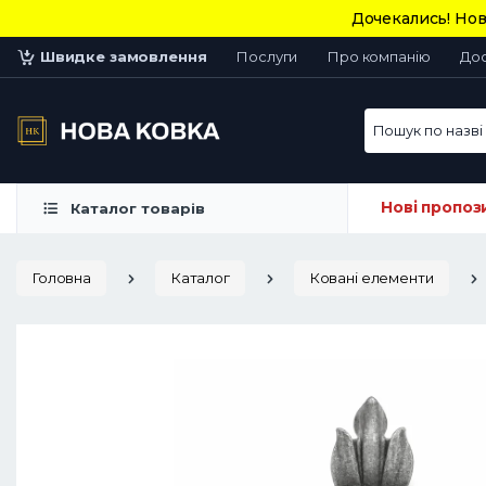
Дочекались! Нов
Швидке замовлення
Послуги
Про компанію
До
Пошук по назві 
Нові пропоз
Каталог товарів
Головна
Каталог
Ковані елементи