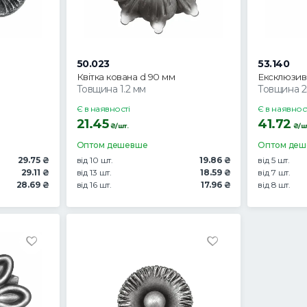
50.023
53.140
Квітка кована d 90 мм
Ексклюзив
Товщина 1.2 мм
Товщина 
Є в наявності
Є в наявнос
21.45
41.72
₴/шт.
₴/ш
Оптом дешевше
Оптом де
29.75 ₴
від 10 шт.
19.86 ₴
від 5 шт.
29.11 ₴
від 13 шт.
18.59 ₴
від 7 шт.
28.69 ₴
від 16 шт.
17.96 ₴
від 8 шт.