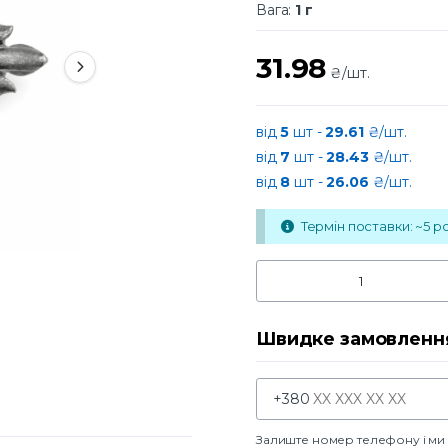
Вага:
1 г
31.98
₴/шт.
від
5
шт -
29.61
₴/шт.
від
7
шт -
28.43
₴/шт.
від
8
шт -
26.06
₴/шт.
Термін поставки: ~5 ро
Швидке замовленн
+380
Залиште номер телефону і м