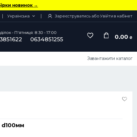
бірки новинок
→
Українська
Зареєструватись або Увійти в кабінет
ілок - П'ятниця: 8:30 - 17:00
0.00
₴
3851622
0634851255
Завантажити каталог
а d100мм