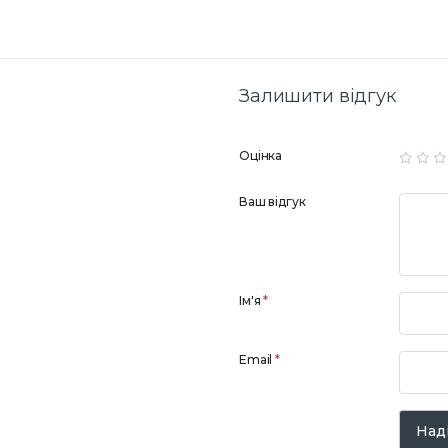
Залишити відгук
Оцінка
Ваш відгук
Ім'я
*
Email
*
Наді