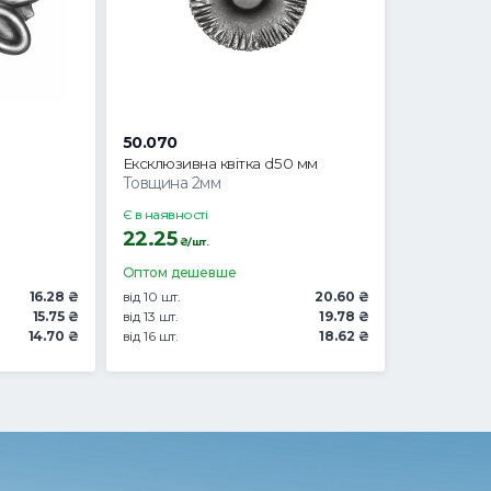
50.070
Ексклюзивна квітка d50 мм
Товщина 2мм
Є в наявності
22.25
₴/шт.
Оптом дешевше
16.28 ₴
від 10 шт.
20.60 ₴
15.75 ₴
від 13 шт.
19.78 ₴
14.70 ₴
від 16 шт.
18.62 ₴