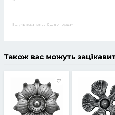
Відгуків поки немає. Будьте першим!
Також вас можуть зацікави