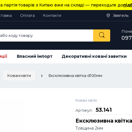
а партія товарів з Китаю вже на складі — переходьте до
під
ставка
Оплата
Контакти
Звягель
Понед
або коду товару
097
иції
Власний імпорт
Декоративні ковані завитки
Ковані квіти
Ексклюзивна квітка d100мм
Ковані квіти
53.141
Артикул:
Ексклюзивна квітк
Товщина 2мм