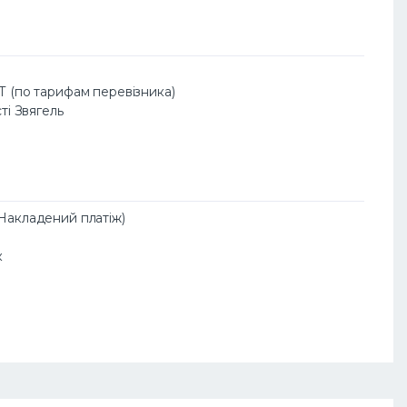
АТ (по тарифам перевізника)
сті Звягель
(Накладений платіж)
к