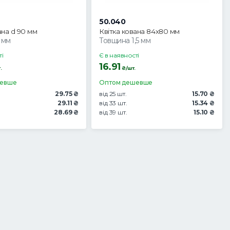
50.040
ана d 90 мм
Квітка кована 84x80 мм
 мм
Товщина 1,5 мм
ті
Є в наявності
16.91
.
₴/шт.
шевше
Оптом дешевше
29.75 ₴
від 25 шт.
15.70 ₴
29.11 ₴
від 33 шт.
15.34 ₴
28.69 ₴
від 39 шт.
15.10 ₴