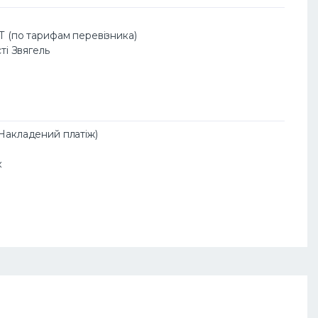
АТ (по тарифам перевізника)
сті Звягель
(Накладений платіж)
к