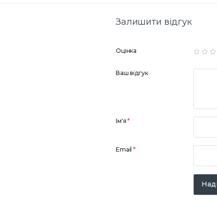
Залишити відгук
Оцінка
Ваш відгук
Ім'я
*
Email
*
Наді