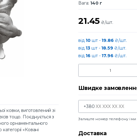
Вага:
140 г
21.45
₴/шт.
від
10
шт -
19.86
₴/шт.
від
13
шт -
18.59
₴/шт.
від
16
шт -
17.96
₴/шт.
Швидке замовленн
+380
ї ковки, виготовлений зі
авісів тощо. Поєднується з
Залиште номер телефону і м
ного орнаментального
о категорії «Ковані
Доставка