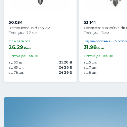
50.034
53.141
Квітка кована d 136 мм
Ексклюзивна квітка d1
Товщина 1.2 мм
Товщина 2мм
Є в наявності
Під замовлення — 5 робо
26.29
31.98
₴/шт.
₴/шт.
Оптом дешевше
Оптом дешевше
від 50 шт.
25.28 ₴
від 5 шт.
від 65 шт.
24.26 ₴
від 7 шт.
від 78 шт.
24.26 ₴
від 8 шт.