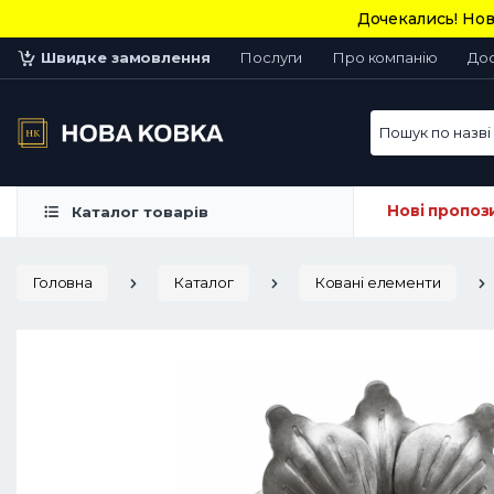
Дочекались! Нов
Швидке замовлення
Послуги
Про компанію
До
Пошук по назві 
Нові пропоз
Каталог товарів
Головна
Каталог
Ковані елементи