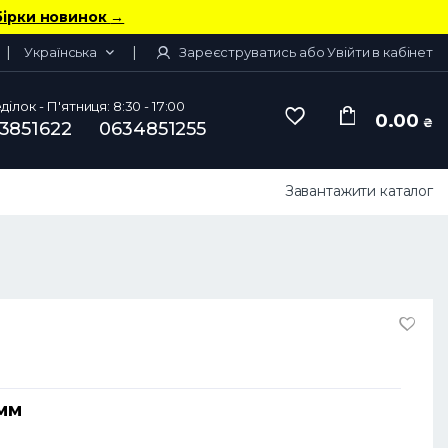
бірки новинок
→
Українська
Зареєструватись або Увійти в кабінет
ілок - П'ятниця: 8:30 - 17:00
0.00
₴
3851622
0634851255
Завантажити каталог
 мм