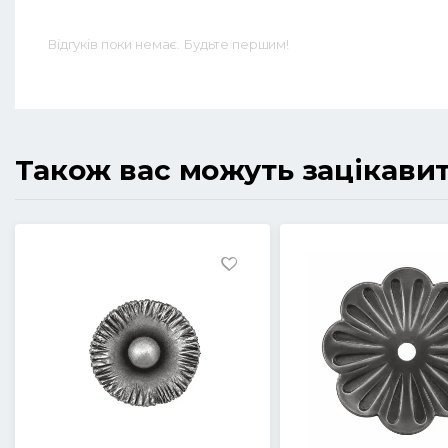
Відгуків поки немає. Будьте першим!
Також вас можуть зацікави