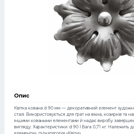
Опис
Квітка кована d 90 мм — декоративний елемент художньо
сталі. Використовується для ґрат на вікна, козирків та н
іншими коваными елементами й надає виробу заверше
вигляду. Характеристики: d 90 l Вага 0,71 кг. Належить д
елементи», підкатегорія «Квіти».