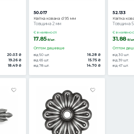
50.017
52.133
Квітка кована d 95 мм
Квітка ков
Товщина 2 мм
Товщина 5
Є в наявності
Є в наявнос
17.85
31.88
₴/шт.
₴/шт
Оптом дешевше
Оптом де
20.03 ₴
від 50 шт.
16.28 ₴
від 30 шт.
19.26 ₴
від 65 шт.
15.75 ₴
від 39 шт.
18.49 ₴
від 78 шт.
14.70 ₴
від 47 шт.