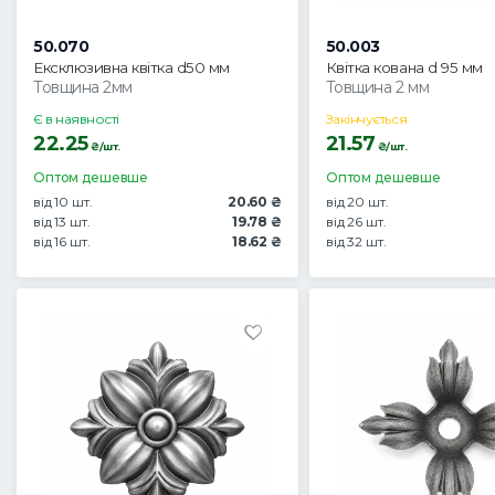
50.070
50.003
Ексклюзивна квітка d50 мм
Квітка кована d 95 мм
Товщина 2мм
Товщина 2 мм
Є в наявності
Закінчується
22.25
21.57
₴/шт.
₴/шт.
Оптом дешевше
Оптом дешевше
від 10 шт.
20.60 ₴
від 20 шт.
від 13 шт.
19.78 ₴
від 26 шт.
від 16 шт.
18.62 ₴
від 32 шт.