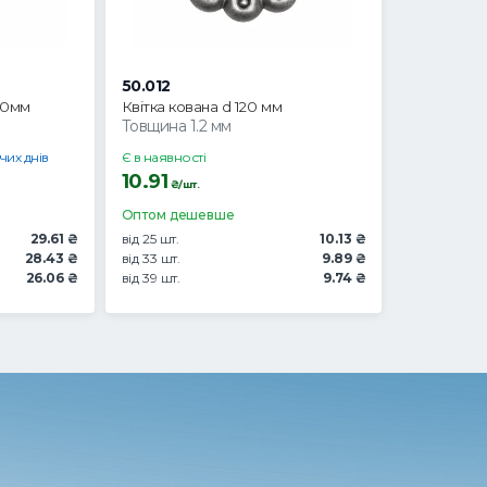
50.012
00мм
Квітка кована d 120 мм
Товщина 1.2 мм
чих днів
Є в наявності
10.91
₴/шт.
Оптом дешевше
29.61 ₴
від 25 шт.
10.13 ₴
28.43 ₴
від 33 шт.
9.89 ₴
26.06 ₴
від 39 шт.
9.74 ₴