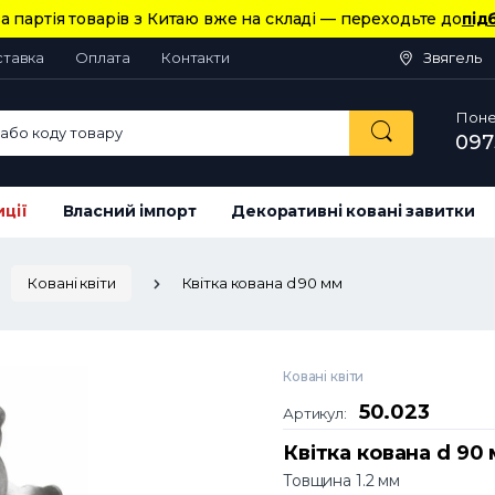
а партія товарів з Китаю вже на складі — переходьте до
під
ставка
Оплата
Контакти
Звягель
Понед
або коду товару
097
иції
Власний імпорт
Декоративні ковані завитки
Ковані квіти
Квітка кована d 90 мм
Ковані квіти
50.023
Артикул:
Квітка кована d 90
Товщина 1.2 мм