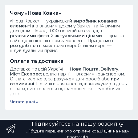
Чому «Нова Ковка»
«Нова Ковка» — український
виробник кованих
елементів
із власним цехом у Звягелі та 14-річним
досвідом. Понад 1000 позицій на складі, з
реальними фото
й
актуальними цінами
— ціна на
сайті дорівнює ціні при замовленні. Працюємо в
роздріб і опт
: майстрам і виробникам воріт —
індивідуальний прайс.
Оплата та доставка
Доставка по всій Україні —
Нова Пошта, Delivery,
Міст Експрес
; великі партії — власним транспортом.
Оплата: карткою, за рахунком для юросіб або
при
отриманні
. Позиції в наявності відвантажуємо в день
оплати, виготовлення під замовлення — 5 робочих
днів.
Читати далі ↓
Дивіться також
Ковані елементи
·
Завитки
·
Піки
·
Розети
·
Листя
·
Весь каталог
Підписуйтесь на нашу розсилку
Часті запитання
...і будьте першими хто отримує кращі ціни на нашу
Як замовити?
Додайте товар у кошик або
продукцію