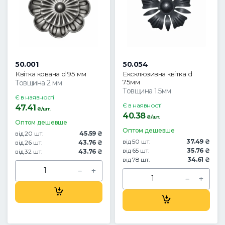
50.001
50.054
Квітка кована d 95 мм
Ексклюзивна квітка d
75мм
Товщина 2 мм
Товщина 1.5мм
Є в наявності
Є в наявності
47.41
₴/шт.
40.38
₴/шт.
Оптом дешевше
Оптом дешевше
від 20 шт.
45.59 ₴
від 50 шт.
37.49 ₴
від 26 шт.
43.76 ₴
від 65 шт.
35.76 ₴
від 32 шт.
43.76 ₴
від 78 шт.
34.61 ₴