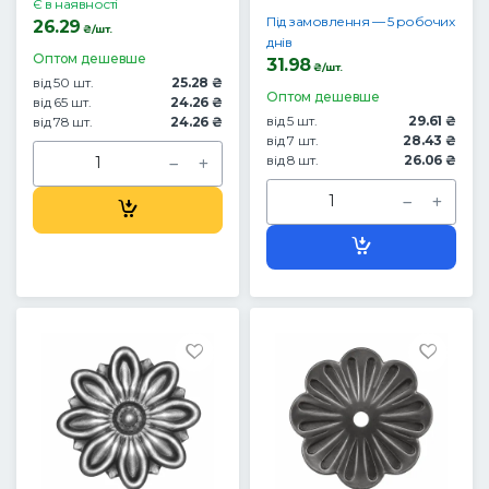
Є в наявності
Під замовлення — 5 робочих
26.29
₴/шт.
днів
Оптом дешевше
31.98
₴/шт.
від 50 шт.
25.28 ₴
Оптом дешевше
від 65 шт.
24.26 ₴
від 5 шт.
29.61 ₴
від 78 шт.
24.26 ₴
від 7 шт.
28.43 ₴
від 8 шт.
26.06 ₴