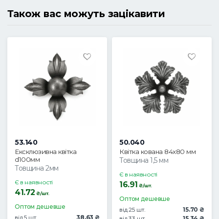
Також вас можуть зацікавити
53.140
50.040
Ексклюзивна квітка
Квітка кована 84x80 мм
d100мм
Товщина 1,5 мм
Товщина 2мм
Є в наявності
Є в наявності
16.91
₴/шт.
41.72
₴/шт.
Оптом дешевше
Оптом дешевше
від 25 шт.
15.70 ₴
від 5 шт.
38.63 ₴
від 33 шт.
15.34 ₴