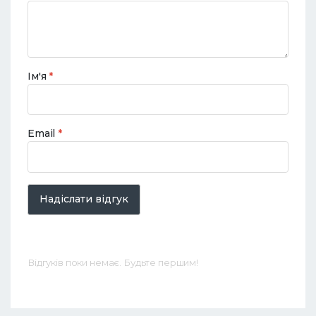
Ім'я
*
Email
*
Надіслати відгук
Відгуків поки немає. Будьте першим!