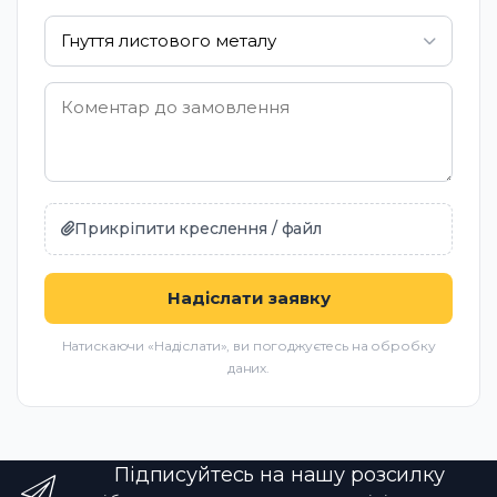
Гнуття листового металу
Прикріпити креслення / файл
Надіслати заявку
Натискаючи «Надіслати», ви погоджуєтесь на обробку
даних.
Підписуйтесь на нашу розсилку